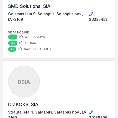
SMD Solutions, SIA
Gaismas iela 9, Salaspils, Salaspils nov.,
LV-2169
26385453
VIETA NOZARĒ
33
PĒC APGROZĪJUMA
63
PĒC PEĻŅAS
17
PĒC DARBINIEKU SKAITA
DSIA
DIŽKOKS, SIA
Strauta iela 4, Salaspils, Salaspils nov., LV-
2169
29169895