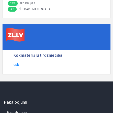
159
PĒC PEĻŅAS
42
PĒC DARBINIEKU SKAITA
Pakalpojumi
Pamatizziņa