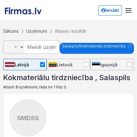
Ienākt
Sākums
Uzņēmumi
Atlases rezultāti
Salaspils/Kokmateriālu tirdzniecība
Latvijā
Lietuvā
Igaunijā
Kokmateriālu tirdzniecība , Salaspils
Atrasti
3
uzņēmumi, rāda no 1 līdz 3.
SMDSS