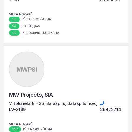
VIETA NOZARĒ
161
PĒC APGROZĪJUMA
54
PĒC PEĻŅAS
40
PĒC DARBINIEKU SKAITA
MWPSI
MW Projects, SIA
Vītolu iela 8 – 25, Salaspils, Salaspils nov.,
LV-2169
29422714
VIETA NOZARĒ
257
PĒC APGROZĪJUMA