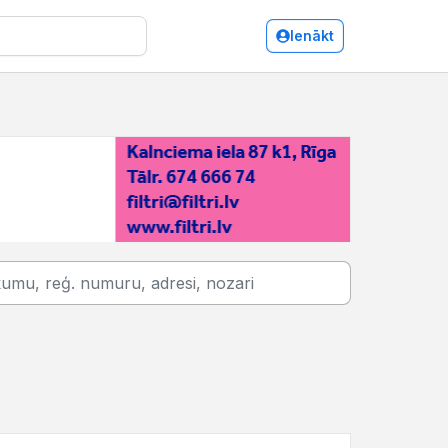
Ienākt
Salaspils/Kafejnīcas, bāri, restorāni