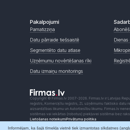
Pakalpojumi
Sadarb
Pamatizziņa
Abonēš
Datu pārraide tiešsaistē
Dienas 
Segmentēto datu atlase
Mikropi
Uzņēmumu novērtēšanas rīki
Reģistr
Datu izmaiņu monitorings
Copyright © Firmas.lv 2007-2026. Firmas.lv ir Latvijas Re
reģistrs, Komercķīlu reģistrs, ZL uzņēmumu faktisko datu reģ
aizsardzības likumu un Autortiesību likumu. Firmas.lv nen
sistēmas vai iekārtas (robotus) piekļuvei sistēmai bez ra
Lietošanas noteikumi
Privātuma politika
Informējam, ka šajā tīmekļa vietnē tiek izmantotas sīkdatnes (angļu