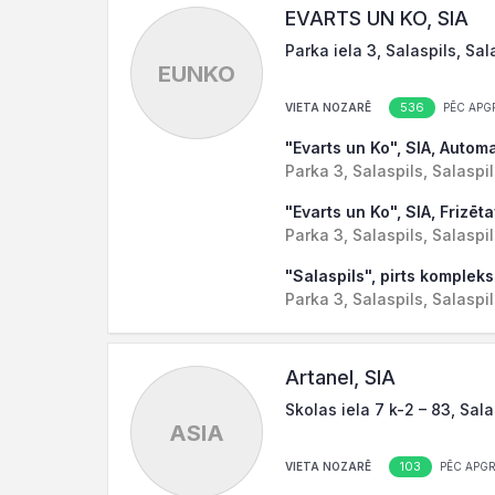
EVARTS UN KO, SIA
Parka iela 3, Salaspils, Sal
EUNKO
536
VIETA NOZARĒ
PĒC APG
"Evarts un Ko", SIA, Auto
Parka 3, Salaspils, Salaspil
"Evarts un Ko", SIA, Frizēt
Parka 3, Salaspils, Salaspil
"Salaspils", pirts kompleks
Parka 3, Salaspils, Salaspil
Artanel, SIA
Skolas iela 7 k-2 – 83, Sala
ASIA
103
VIETA NOZARĒ
PĒC APG