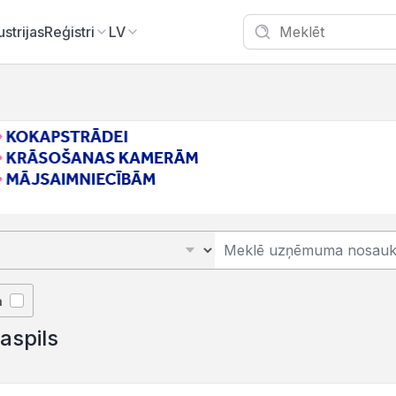
ustrijas
Reģistri
LV
ā
laspils