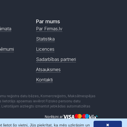
Par mums
āmata
Par Firmas.lv
Statistika
ņēmumi
Licences
Sadarbības partneri
Atsauksmes
Kontakti
mumu reģistra datu bāzes, Komercreģistrs, Maksātnespējas
ēmas lietotājs apņemas ievērot Fizisko personu datu
. Lietotājam aizliegts izmantot jebkādas automatizētas
Norēķini ar
lietot šo vietni, Jūs piekrītat, ka mēs uzkrāsim un
✖