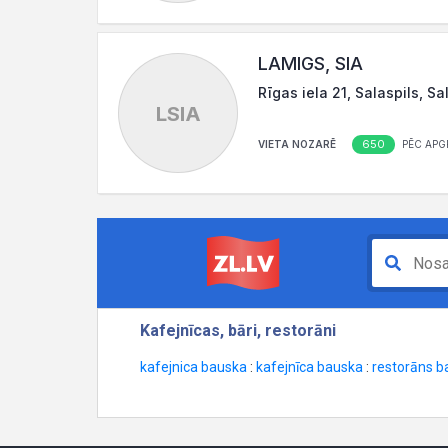
LAMIGS, SIA
Rīgas iela 21, Salaspils, Sa
LSIA
650
VIETA NOZARĒ
PĒC APG