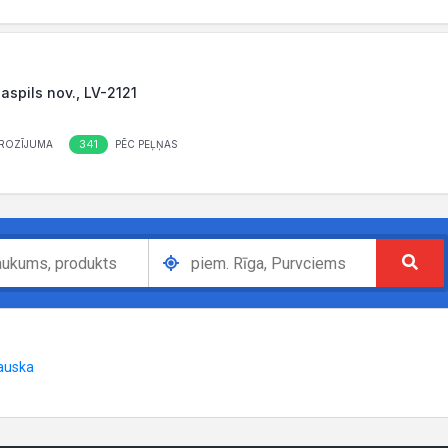
laspils nov., LV-2121
341
ROZĪJUMA
PĒC PEĻŅAS