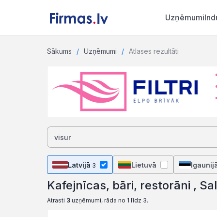
Uzņēmumi
Ind
Sākums
Uzņēmumi
Atlases rezultāti
Latvijā
Lietuvā
Igaunij
3
Kafejnīcas, bāri, restorāni , Sa
Atrasti
3
uzņēmumi, rāda no 1 līdz 3.