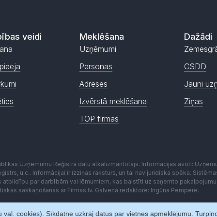
ības veidi
Meklēšana
Dažādi
ana
Uzņēmumi
Zemesgr
pieeja
Personas
CSDD
rkumi
Adreses
Jauni uz
ēties
Izvērstā meklēšana
Ziņas
TOP firmas
publikas Uzņēmumu Reģistra datu atkalizmantotājs. Informācijas avoti: Uzņē
istrs, u.c.. Informācijai ir izziņas raksturs, un tai nav juridiska spēka. Sist
es atbildību par darbībām vai lēmumiem, kas balstīti uz saņemto pakalpojumu
kstiskas saskaņošanas ar Firmas.lv. Galvenā redaktore: Ingūna Pempere.
 val. cookies). Sīkdatne uzkrāj datus par vietnes apmeklējumu. Turpinot 