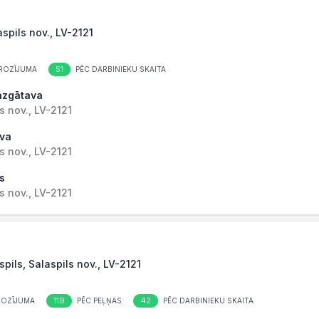
aspils nov., LV-2121
51
ROZĪJUMA
PĒC DARBINIEKU SKAITA
mazgātava
s nov., LV-2121
ava
s nov., LV-2121
s
s nov., LV-2121
spils, Salaspils nov., LV-2121
119
42
ROZĪJUMA
PĒC PEĻŅAS
PĒC DARBINIEKU SKAITA