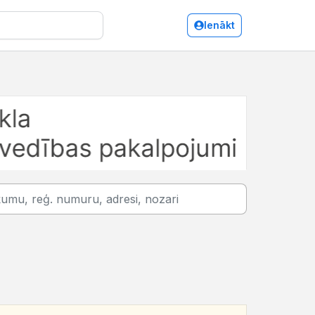
Ienākt
s/Elektrotehnisko iekārtu un elektromateriālu ražošana