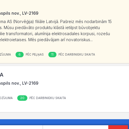
aspils nov., LV-2169
a AS (Norvēģija) filiāle Latvijā. Pašreiz mēs nodarbinām 15
us. Mūsu piedāvāto produktu klāstā ietilpst būvobjektu
lie transformatori, alumīnija elektrosadales korpusi, rozešu
elektroietaises. Mēs piedāvājam arī novatoriskus...
6
11
ZĪJUMA
PĒC PEĻŅAS
PĒC DARBINIEKU SKAITA
IA
aspils nov., LV-2169
20
OZĪJUMA
PĒC DARBINIEKU SKAITA