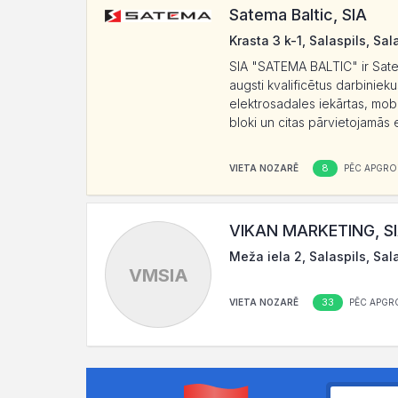
Satema Baltic, SIA
Krasta 3 k-1, Salaspils, Sal
SIA "SATEMA BALTIC" ir Satem
augsti kvalificētus darbiniek
elektrosadales iekārtas, mobi
bloki un citas pārvietojamās 
8
VIETA NOZARĒ
PĒC APGRO
VIKAN MARKETING, S
Meža iela 2, Salaspils, Sal
VMSIA
33
VIETA NOZARĒ
PĒC APGR