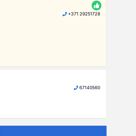
+371 29251728
67140560