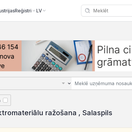
ustrijas
Reģistri
LV
Salaspil
ā
ktromateriālu ražošana , Salaspils