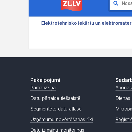
Pakalpojumi
Sadarb
Pamatizziņa
Abonēš
Datu pārraide tiešsaistē
Dienas 
Segmentēto datu atlase
Mikropi
Uzņēmumu novērtēšanas rīki
Reģistr
Datu izmaiņu monitorings