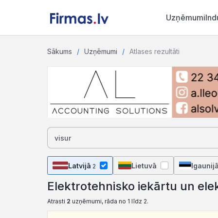
Uzņēmumi
Ind
Sākums
Uzņēmumi
Atlases rezultāti
Latvijā
Lietuvā
Igaunij
2
Elektrotehnisko iekārtu un ele
Atrasti
2
uzņēmumi, rāda no 1 līdz 2.