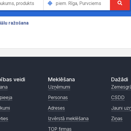
ības veidi
Meklēšana
Dažādi
ana
Uzņēmumi
Zemesgr
pieeja
Personas
CSDD
rkumi
Adreses
Jauni uz
ēties
Izvērstā meklēšana
Ziņas
TOP firmas