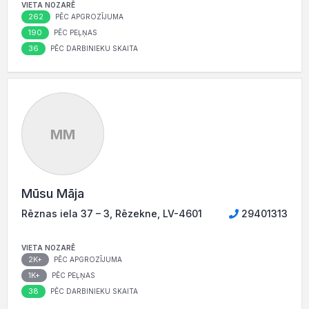
VIETA NOZARĒ
262
PĒC APGROZĪJUMA
190
PĒC PEĻŅAS
36
PĒC DARBINIEKU SKAITA
MM
Mūsu Māja
Rēznas iela 37 – 3, Rēzekne, LV-4601
29401313
VIETA NOZARĒ
2K+
PĒC APGROZĪJUMA
1K+
PĒC PEĻŅAS
38
PĒC DARBINIEKU SKAITA