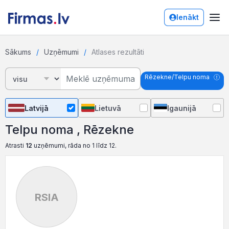
Ienākt
Sākums
Uzņēmumi
Atlases rezultāti
Rēzekne/Telpu noma
Latvijā
Lietuvā
Igaunijā
Telpu noma , Rēzekne
Atrasti
12
uzņēmumi, rāda no 1 līdz 12.
RSIA