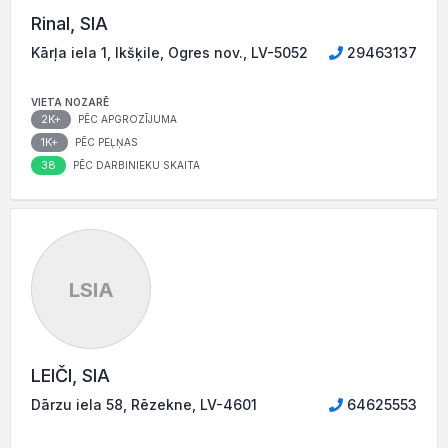
Rinal, SIA
Kārļa iela 1, Ikšķile, Ogres nov., LV-5052
29463137
VIETA NOZARĒ
2K+
PĒC APGROZĪJUMA
1K+
PĒC PEĻŅAS
38
PĒC DARBINIEKU SKAITA
LSIA
LEIČI, SIA
Dārzu iela 58, Rēzekne, LV-4601
64625553