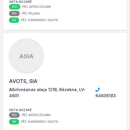
VIETA NOZARĒ
851
PĒC APGROZĪJUMA
1K+
PĒC PEĻŅAS
34
PĒC DARBINIEKU SKAITA
ASIA
AVOTS, SIA
Atbrīvošanas aleja 121B, Rēzekne, LV-
4601
64636183
VIETA NOZARĒ
1K+
PĒC APGROZĪJUMA
38
PĒC DARBINIEKU SKAITA