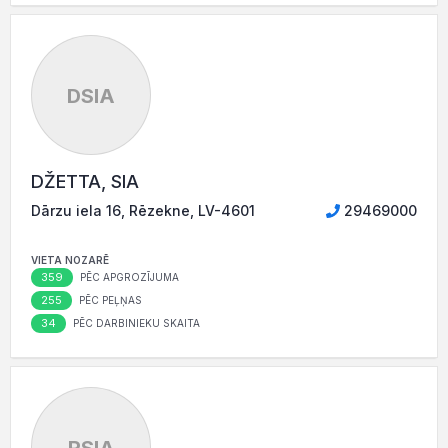
DSIA
DŽETTA, SIA
Dārzu iela 16, Rēzekne, LV-4601
29469000
VIETA NOZARĒ
359
PĒC APGROZĪJUMA
255
PĒC PEĻŅAS
34
PĒC DARBINIEKU SKAITA