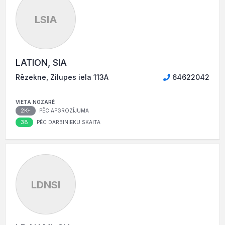
LSIA
LATION, SIA
Rēzekne, Zilupes iela 113A
64622042
VIETA NOZARĒ
2K+
PĒC APGROZĪJUMA
38
PĒC DARBINIEKU SKAITA
LDNSI