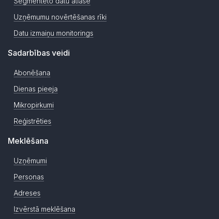
Segmentēto datu atlase
Uzņēmumu novērtēšanas rīki
Datu izmaiņu monitorings
Sadarbības veidi
Abonēšana
Dienas pieeja
Mikropirkumi
Reģistrēties
Meklēšana
Uzņēmumi
Personas
Adreses
Izvērstā meklēšana