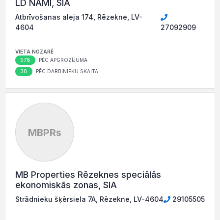
LD NAMI, SIA
Atbrīvošanas aleja 174, Rēzekne, LV-
4604
27092909
VIETA NOZARĒ
578
PĒC APGROZĪJUMA
38
PĒC DARBINIEKU SKAITA
MBPRs
MB Properties Rēzeknes speciālās
ekonomiskās zonas, SIA
Strādnieku šķērsiela 7A, Rēzekne, LV-4604
29105505