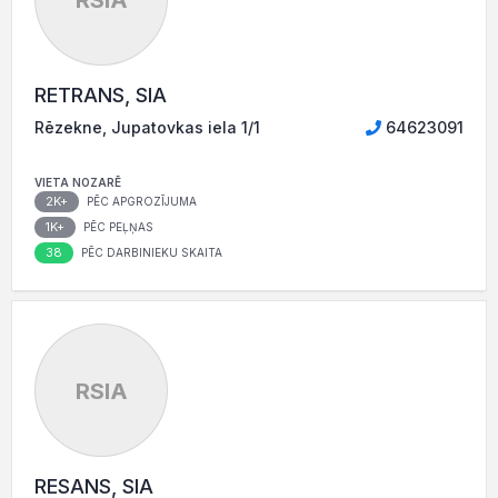
RSIA
RETRANS, SIA
Rēzekne, Jupatovkas iela 1/1
64623091
VIETA NOZARĒ
2K+
PĒC APGROZĪJUMA
1K+
PĒC PEĻŅAS
38
PĒC DARBINIEKU SKAITA
RSIA
RESANS, SIA