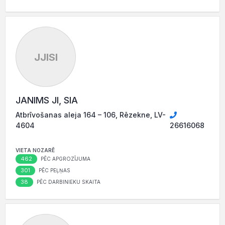
JJISI
JANIMS JI, SIA
Atbrīvošanas aleja 164 – 106, Rēzekne, LV-
4604
26616068
VIETA NOZARĒ
462
PĒC APGROZĪJUMA
301
PĒC PEĻŅAS
38
PĒC DARBINIEKU SKAITA