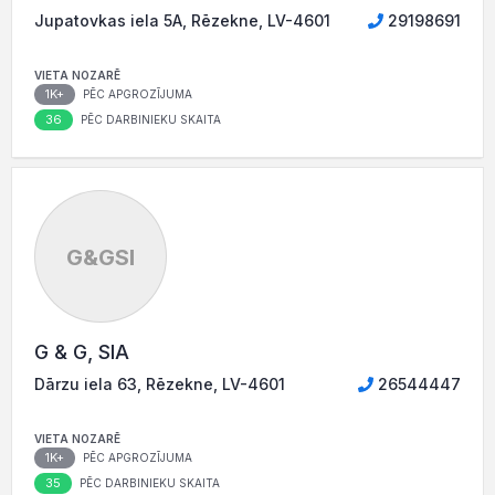
Jupatovkas iela 5A, Rēzekne, LV-4601
29198691
VIETA NOZARĒ
1K+
PĒC APGROZĪJUMA
36
PĒC DARBINIEKU SKAITA
G&GSI
G & G, SIA
Dārzu iela 63, Rēzekne, LV-4601
26544447
VIETA NOZARĒ
1K+
PĒC APGROZĪJUMA
35
PĒC DARBINIEKU SKAITA