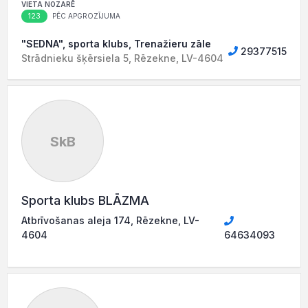
VIETA NOZARĒ
123
PĒC APGROZĪJUMA
"SEDNA", sporta klubs, Trenažieru zāle
29377515
Strādnieku šķērsiela 5, Rēzekne, LV-4604
SkB
Sporta klubs BLĀZMA
Atbrīvošanas aleja 174, Rēzekne, LV-
4604
64634093