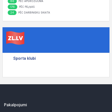
86
PĒC APGROZĪJUMA
176
PĒC PEĻŅAS
24
PĒC DARBINIEKU SKAITA
Pakalpojumi