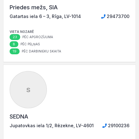
Priedes mežs, SIA
Gatartas iela 6 – 3, Rīga, LV-1014
29473700
VIETA NOZARĒ
23
PĒC APGROZĪJUMA
8
PĒC PEĻŅAS
19
PĒC DARBINIEKU SKAITA
S
SEDNA
Jupatovkas iela 1/2, Rēzekne, LV-4601
29100236