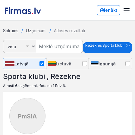
Ienākt
Sākums
Uzņēmumi
Atlases rezultāti
Rēzekne/Sporta klubi
Latvijā
Lietuvā
Igaunijā
Sporta klubi , Rēzekne
Atrasti
6
uzņēmumi, rāda no 1 līdz 6.
PmSIA