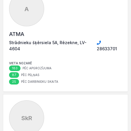
A
ATMA
Strādnieku šķērsiela 5A, Rēzekne, LV-
4604
28633701
VIETA NOZARĒ
183
PĒC APGROZĪJUMA
87
PĒC PEĻŅAS
25
PĒC DARBINIEKU SKAITA
SkR