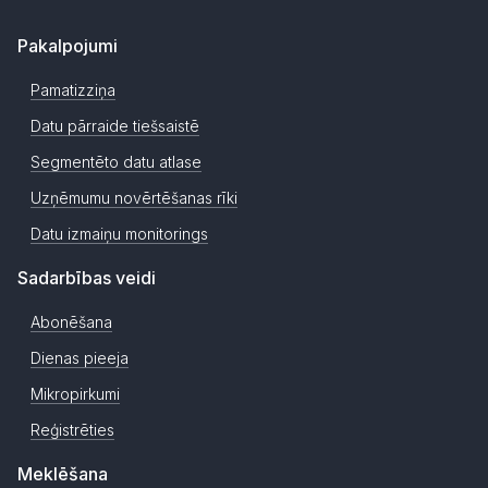
Pakalpojumi
Pamatizziņa
Datu pārraide tiešsaistē
Segmentēto datu atlase
Uzņēmumu novērtēšanas rīki
Datu izmaiņu monitorings
Sadarbības veidi
Abonēšana
Dienas pieeja
Mikropirkumi
Reģistrēties
Meklēšana