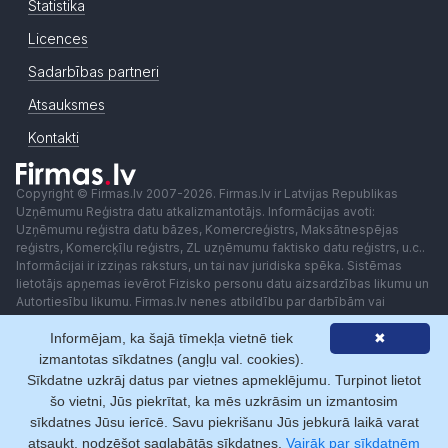
Statistika
Licences
Sadarbības partneri
Atsauksmes
Kontakti
Copyright © Firmas.lv 2007-2026. Firmas.lv ir Latvijas Republikas
Uzņēmumu Reģistra datu atkalizmantotājs. Informācijas avoti:
Uzņēmumu reģistra datu bāzes, Komercreģistrs, Maksātnespējas
reģistrs, Komercķīlu reģistrs, ZL uzņēmumu faktisko datu reģistrs, u.c..
Informācijai ir izziņas raksturs, un tai nav juridiska spēka. Sistēmas
lietotājs apņemas ievērot Fizisko personu datu aizsardzības likumu un
Autortiesību likumu. Firmas.lv nenes atbildību par darbībām vai
lēmumiem, kas balstīti uz saņemto pakalpojumu. Lietotājam aizliegts
Informējam, ka šajā tīmekļa vietnē tiek
✖
izmantot jebkādas automatizētas sistēmas vai iekārtas (robotus)
piekļuvei sistēmai bez rakstiskas saskaņošanas ar Firmas.lv. Galvenā
izmantotas sīkdatnes (angļu val. cookies).
redaktore: Ingūna Pempere.
Sīkdatne uzkrāj datus par vietnes apmeklējumu. Turpinot lietot
Lietošanas noteikumi
Privātuma politika
Norēķini ar
šo vietni, Jūs piekrītat, ka mēs uzkrāsim un izmantosim
sīkdatnes Jūsu ierīcē. Savu piekrišanu Jūs jebkurā laikā varat
atsaukt, nodzēšot saglabātās sīkdatnes.
Vairāk par sīkdatnēm