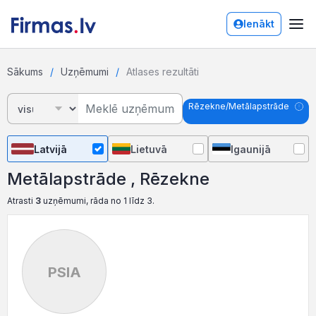
Ienākt
Sākums
Uzņēmumi
Atlases rezultāti
Rēzekne/Metālapstrāde
Latvijā
Lietuvā
Igaunijā
Metālapstrāde , Rēzekne
Atrasti
3
uzņēmumi, rāda no 1 līdz 3.
PSIA