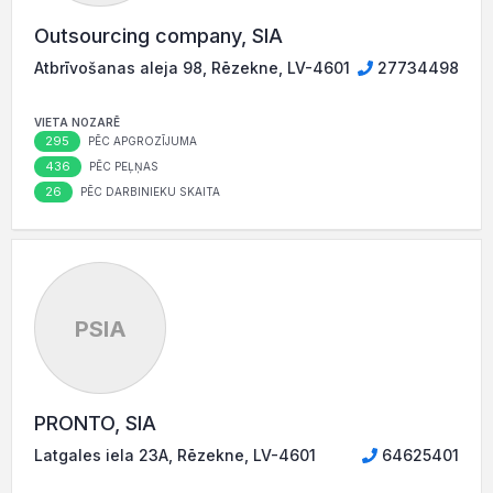
Outsourcing company, SIA
Atbrīvošanas aleja 98, Rēzekne, LV-4601
27734498
VIETA NOZARĒ
295
PĒC APGROZĪJUMA
436
PĒC PEĻŅAS
26
PĒC DARBINIEKU SKAITA
PSIA
PRONTO, SIA
Latgales iela 23A, Rēzekne, LV-4601
64625401