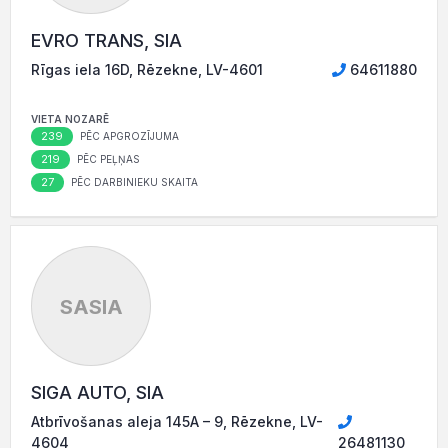
EVRO TRANS, SIA
Rīgas iela 16D, Rēzekne, LV-4601
64611880
VIETA NOZARĒ
239
PĒC APGROZĪJUMA
219
PĒC PEĻŅAS
27
PĒC DARBINIEKU SKAITA
SASIA
SIGA AUTO, SIA
Atbrīvošanas aleja 145A – 9, Rēzekne, LV-
4604
26481130