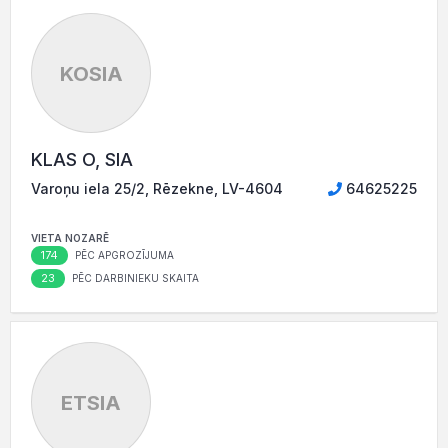
KOSIA
KLAS O, SIA
Varoņu iela 25/2, Rēzekne, LV-4604
64625225
VIETA NOZARĒ
174
PĒC APGROZĪJUMA
23
PĒC DARBINIEKU SKAITA
ETSIA