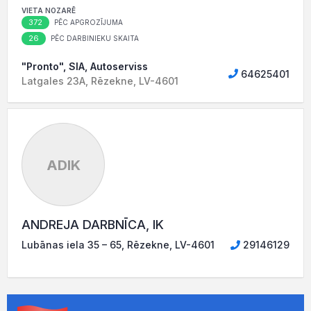
VIETA NOZARĒ
372
PĒC APGROZĪJUMA
26
PĒC DARBINIEKU SKAITA
"Pronto", SIA, Autoserviss
64625401
Latgales 23A, Rēzekne, LV-4601
ADIK
ANDREJA DARBNĪCA, IK
Lubānas iela 35 – 65, Rēzekne, LV-4601
29146129