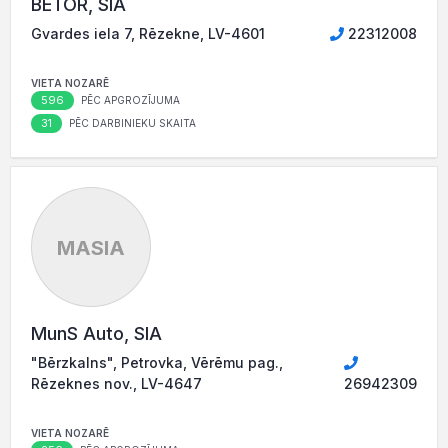
BETOR, SIA
Gvardes iela 7, Rēzekne, LV-4601
22312008
VIETA NOZARĒ
596
PĒC APGROZĪJUMA
31
PĒC DARBINIEKU SKAITA
MASIA
MunS Auto, SIA
"Bērzkalns", Petrovka, Vērēmu pag.,
Rēzeknes nov., LV-4647
26942309
VIETA NOZARĒ