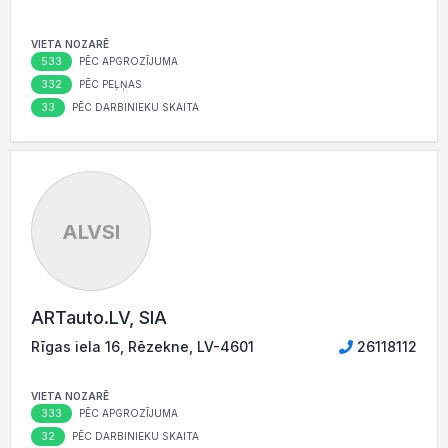
VIETA NOZARĒ
533
PĒC APGROZĪJUMA
332
PĒC PEĻŅAS
33
PĒC DARBINIEKU SKAITA
ALVSI
ARTauto.LV, SIA
Rīgas iela 16, Rēzekne, LV-4601
26118112
VIETA NOZARĒ
333
PĒC APGROZĪJUMA
32
PĒC DARBINIEKU SKAITA