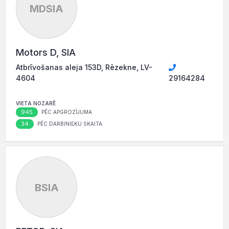
MDSIA
Motors D, SIA
Atbrīvošanas aleja 153D, Rēzekne, LV-
4604
29164284
VIETA NOZARĒ
945
PĒC APGROZĪJUMA
34
PĒC DARBINIEKU SKAITA
BSIA