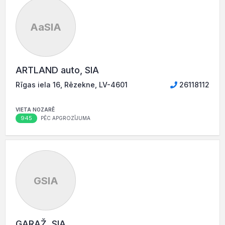
AaSIA
ARTLAND auto, SIA
Rīgas iela 16, Rēzekne, LV-4601
26118112
VIETA NOZARĒ
945
PĒC APGROZĪJUMA
GSIA
GARAŽ, SIA