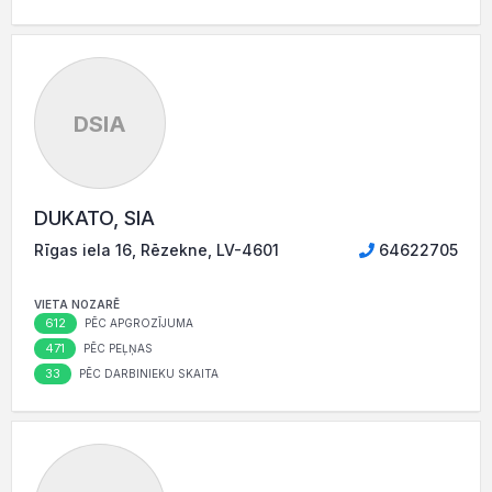
DSIA
DUKATO, SIA
Rīgas iela 16, Rēzekne, LV-4601
64622705
VIETA NOZARĒ
612
PĒC APGROZĪJUMA
471
PĒC PEĻŅAS
33
PĒC DARBINIEKU SKAITA