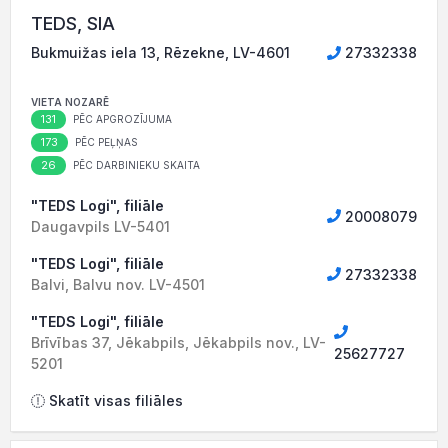
TEDS, SIA
Bukmuižas iela 13, Rēzekne, LV-4601
27332338
VIETA NOZARĒ
131
PĒC APGROZĪJUMA
173
PĒC PEĻŅAS
26
PĒC DARBINIEKU SKAITA
"TEDS Logi", filiāle
20008079
Daugavpils LV-5401
"TEDS Logi", filiāle
27332338
Balvi, Balvu nov. LV-4501
"TEDS Logi", filiāle
Brīvības 37, Jēkabpils, Jēkabpils nov., LV-
25627727
5201
Skatīt visas filiāles