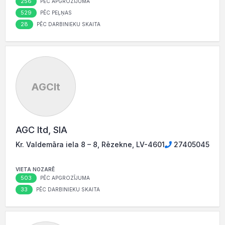
256
PĒC APGROZĪJUMA
529
PĒC PEĻŅAS
28
PĒC DARBINIEKU SKAITA
AGClt
AGC ltd, SIA
Kr. Valdemāra iela 8 – 8, Rēzekne, LV-4601
27405045
VIETA NOZARĒ
503
PĒC APGROZĪJUMA
33
PĒC DARBINIEKU SKAITA