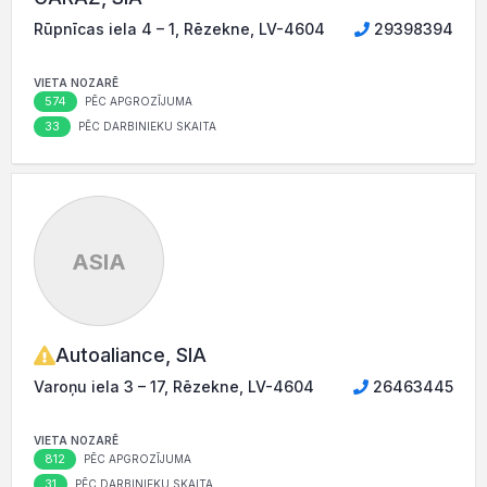
Rūpnīcas iela 4 – 1, Rēzekne, LV-4604
29398394
VIETA NOZARĒ
574
PĒC APGROZĪJUMA
33
PĒC DARBINIEKU SKAITA
ASIA
Autoaliance, SIA
Varoņu iela 3 – 17, Rēzekne, LV-4604
26463445
VIETA NOZARĒ
812
PĒC APGROZĪJUMA
31
PĒC DARBINIEKU SKAITA