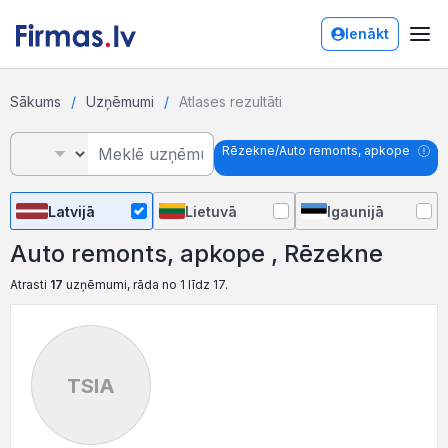
Ienākt
Sākums
Uzņēmumi
Atlases rezultāti
Rēzekne/Auto remonts, apkope
Latvijā
Lietuvā
Igaunijā
Auto remonts, apkope , Rēzekne
Atrasti
17
uzņēmumi, rāda no 1 līdz 17.
TSIA