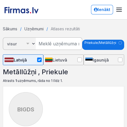
Ienākt
Sākums
Uzņēmumi
Atlases rezultāti
Priekule/Metāllūžņi
Latvijā
Lietuvā
Igaunijā
Metāllūžņi , Priekule
Atrasts
1
uzņēmums, rāda no 1 līdz 1.
BIGDS