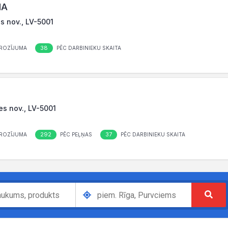
IA
s nov., LV-5001
38
ROZĪJUMA
PĒC DARBINIEKU SKAITA
res nov., LV-5001
292
37
ROZĪJUMA
PĒC PEĻŅAS
PĒC DARBINIEKU SKAITA