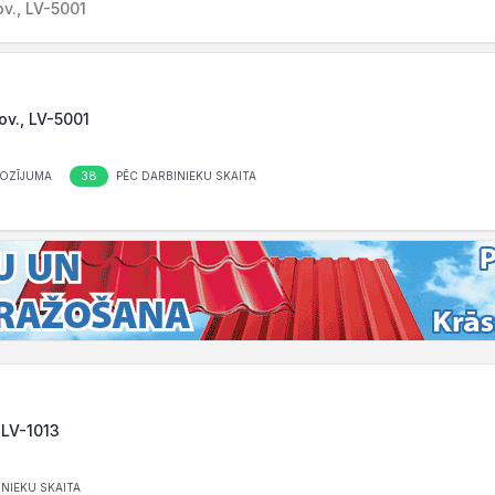
ov., LV-5001
ov., LV-5001
38
OZĪJUMA
PĒC DARBINIEKU SKAITA
 LV-1013
NIEKU SKAITA