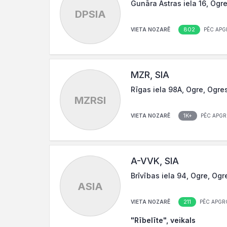
Gunāra Astras iela 16, Ogre
DPSIA
802
VIETA NOZARĒ
PĒC APG
MZR, SIA
Rīgas iela 98A, Ogre, Ogre
MZRSI
1K+
VIETA NOZARĒ
PĒC APGR
A-VVK, SIA
Brīvības iela 94, Ogre, Ogr
ASIA
211
VIETA NOZARĒ
PĒC APGR
"Rībelīte", veikals