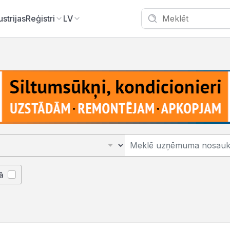
ustrijas
Reģistri
LV
ā