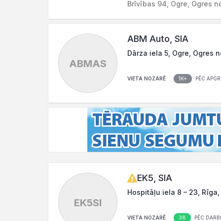
Brīvības 94, Ogre, Ogres n
ABM Auto, SIA
Dārza iela 5, Ogre, Ogres n
ABMAS
1K+
VIETA NOZARĒ
PĒC APGR
EK5, SIA
Hospitāļu iela 8 – 23, Rīga,
EK5SI
38
VIETA NOZARĒ
PĒC DARBI