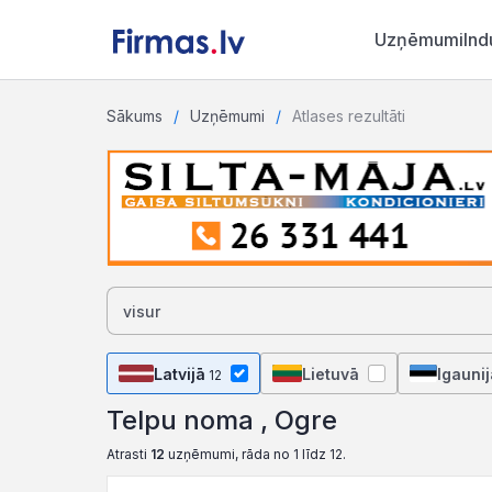
Uzņēmumi
Ind
Sākums
Uzņēmumi
Atlases rezultāti
Latvijā
Lietuvā
Igaunij
12
Telpu noma , Ogre
Atrasti
12
uzņēmumi, rāda no 1 līdz 12.