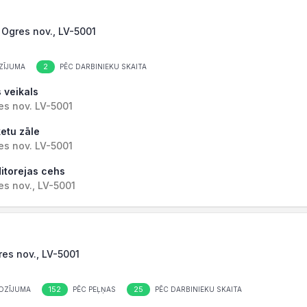
 Ogres nov., LV-5001
2
ZĪJUMA
PĒC DARBINIEKU SKAITA
 veikals
es nov. LV-5001
ketu zāle
es nov. LV-5001
ditorejas cehs
es nov., LV-5001
gres nov., LV-5001
152
25
OZĪJUMA
PĒC PEĻŅAS
PĒC DARBINIEKU SKAITA