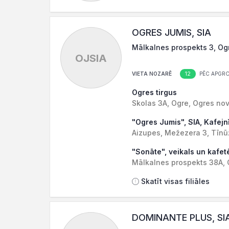
OGRES JUMIS, SIA
Mālkalnes prospekts 3, Ogr
OJSIA
12
VIETA NOZARĒ
PĒC APGR
Ogres tirgus
Skolas 3A, Ogre, Ogres nov
"Ogres Jumis", SIA, Kafejn
Aizupes, Mežezera 3, Tīnū
"Sonāte", veikals un kafetē
Mālkalnes prospekts 38A, 
Skatīt visas filiāles
DOMINANTE PLUS, SI