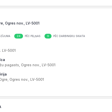
e, Ogres nov., LV-5001
24
9
OZĪJUMA
PĒC PEĻŅAS
PĒC DARBINIEKU SKAITA
. LV-5001
īca
žu pagasts, Ogres nov., LV-5001
rija
Ogre, Ogres nov., LV-5001
A