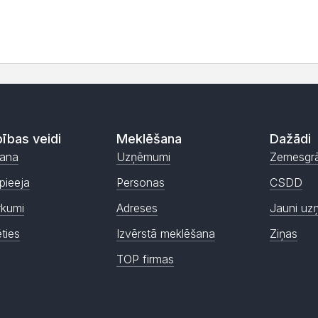
ības veidi
Meklēšana
Dažādi
ana
Uzņēmumi
Zemesgr
pieeja
Personas
CSDD
rkumi
Adreses
Jauni uz
ēties
Izvērstā meklēšana
Ziņas
TOP firmas