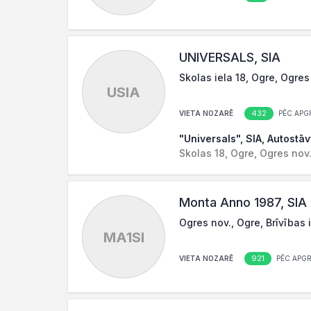
UNIVERSALS, SIA
Skolas iela 18, Ogre, Ogres
USIA
432
VIETA NOZARĒ
PĒC APG
"Universals", SIA, Autostāv
Skolas 18, Ogre, Ogres nov
Monta Anno 1987, SIA
Ogres nov., Ogre, Brīvības 
MA1SI
921
VIETA NOZARĒ
PĒC APG