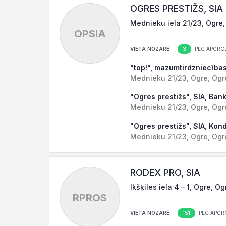
OGRES PRESTIŽS, SIA
Mednieku iela 21/23, Ogre,
OPSIA
3
VIETA NOZARĒ
PĒC APGRO
"top!", mazumtirdzniecības
Mednieku 21/23, Ogre, Ogr
"Ogres prestižs", SIA, Ban
Mednieku 21/23, Ogre, Ogr
"Ogres prestižs", SIA, Kon
Mednieku 21/23, Ogre, Ogr
RODEX PRO, SIA
Ikšķiles iela 4 – 1, Ogre, O
RPROS
151
VIETA NOZARĒ
PĒC APGR