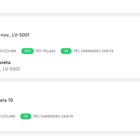
 nov., LV-5001
199
38
ROZĪJUMA
PĒC PEĻŅAS
PĒC DARBINIEKU SKAITA
vieta
., LV-5001
iela 19
38
ROZĪJUMA
PĒC DARBINIEKU SKAITA