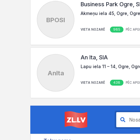
Business Park Ogre, S
Akmeņu iela 45, Ogre, Ogre
BPOSI
985
VIETA NOZARĒ
PĒC APG
An Ita, SIA
Lapu iela 11 – 14, Ogre, Og
AnIta
438
VIETA NOZARĒ
PĒC APG