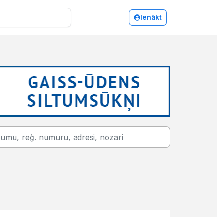
Ienākt
Ogre/Telpu noma