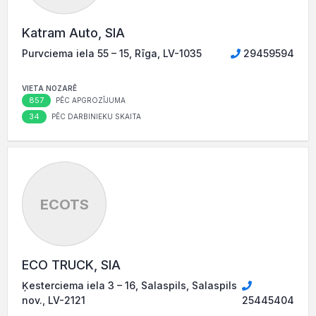
Katram Auto, SIA
Purvciema iela 55 – 15, Rīga, LV-1035
29459594
VIETA NOZARĒ
857
PĒC APGROZĪJUMA
34
PĒC DARBINIEKU SKAITA
ECOTS
ECO TRUCK, SIA
Ķesterciema iela 3 – 16, Salaspils, Salaspils
nov., LV-2121
25445404