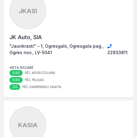
JKASI
JK Auto, SIA
"Jaunkrasti" – 1, Ogresgals, Ogresgala pag.,
Ogres nov., LV-5041
22833811
VIETA NOZARĒ
645
PĒC APGROZĪJUMA
540
PĒC PEĻŅAS
34
PĒC DARBINIEKU SKAITA
KASIA