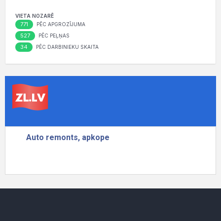
VIETA NOZARĒ
771
PĒC APGROZĪJUMA
527
PĒC PEĻŅAS
34
PĒC DARBINIEKU SKAITA