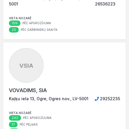
5001
26536223
VIETA NOZARĒ
109
PĒC APGROZĪJUMA
23
PĒC DARBINIEKU SKAITA
VSIA
VOVADIMS, SIA
Kaļķu iela 13, Ogre, Ogres nov., LV-5001
29252235
VIETA NOZARĒ
242
PĒC APGROZĪJUMA
17
PĒC PEĻŅAS