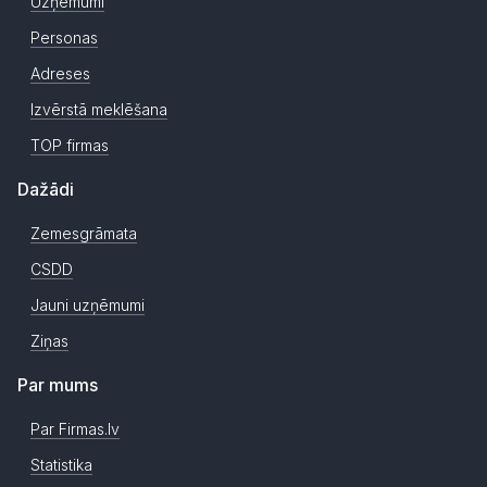
Uzņēmumi
Personas
Adreses
Izvērstā meklēšana
TOP firmas
Dažādi
Zemesgrāmata
CSDD
Jauni uzņēmumi
Ziņas
Par mums
Par Firmas.lv
Statistika