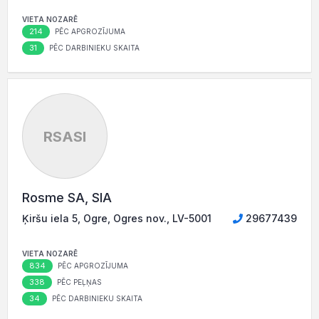
VIETA NOZARĒ
214
PĒC APGROZĪJUMA
31
PĒC DARBINIEKU SKAITA
RSASI
Rosme SA, SIA
Ķiršu iela 5, Ogre, Ogres nov., LV-5001
29677439
VIETA NOZARĒ
834
PĒC APGROZĪJUMA
338
PĒC PEĻŅAS
34
PĒC DARBINIEKU SKAITA