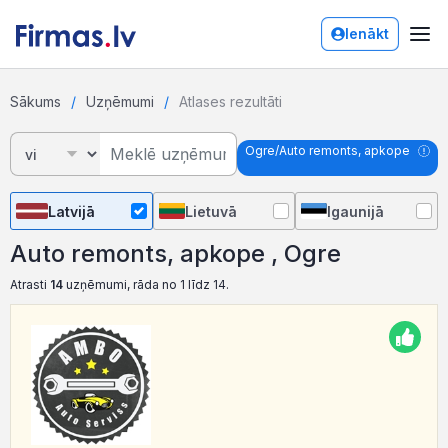
Ienākt
Sākums
Uzņēmumi
Atlases rezultāti
Ogre/Auto remonts, apkope
Latvijā
Lietuvā
Igaunijā
Auto remonts, apkope , Ogre
Atrasti
14
uzņēmumi, rāda no 1 līdz 14.