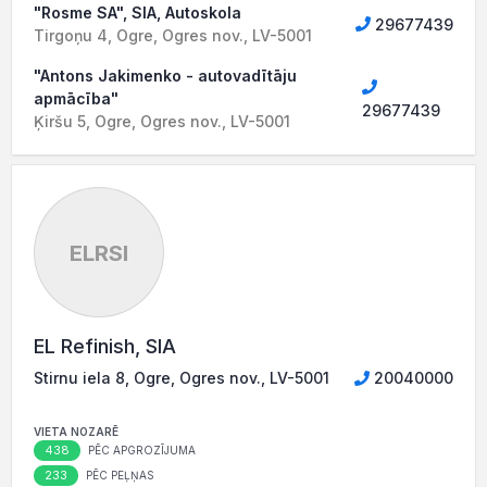
"Rosme SA", SIA, Autoskola
29677439
Tirgoņu 4, Ogre, Ogres nov., LV-5001
"Antons Jakimenko - autovadītāju
apmācība"
29677439
Ķiršu 5, Ogre, Ogres nov., LV-5001
ELRSI
EL Refinish, SIA
Stirnu iela 8, Ogre, Ogres nov., LV-5001
20040000
VIETA NOZARĒ
438
PĒC APGROZĪJUMA
233
PĒC PEĻŅAS