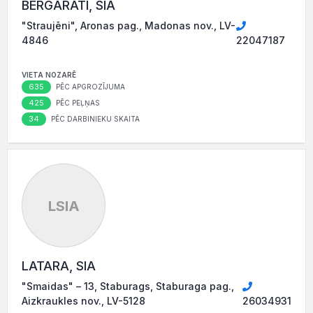
BERGARATI, SIA
"Straujēni", Aronas pag., Madonas nov., LV-
4846
22047187
VIETA NOZARĒ
635
PĒC APGROZĪJUMA
425
PĒC PEĻŅAS
34
PĒC DARBINIEKU SKAITA
LSIA
LATARA, SIA
"Smaidas" – 13, Staburags, Staburaga pag.,
Aizkraukles nov., LV-5128
26034931