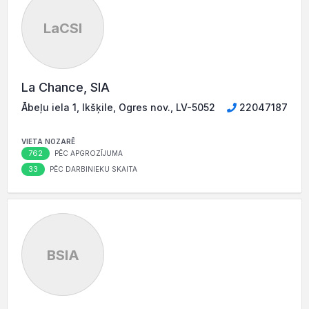
LaCSI
La Chance, SIA
Ābeļu iela 1, Ikšķile, Ogres nov., LV-5052
22047187
VIETA NOZARĒ
762
PĒC APGROZĪJUMA
33
PĒC DARBINIEKU SKAITA
BSIA