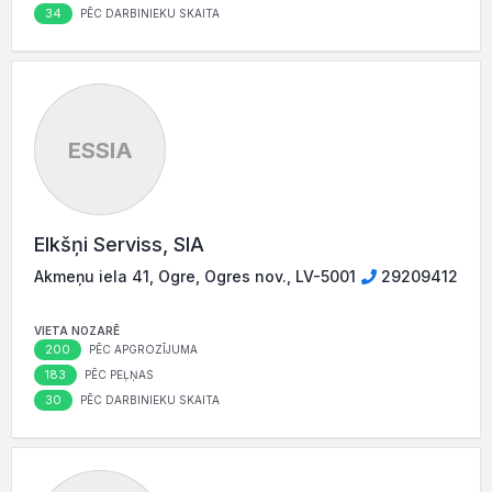
34
PĒC DARBINIEKU SKAITA
ESSIA
Elkšņi Serviss, SIA
Akmeņu iela 41, Ogre, Ogres nov., LV-5001
29209412
VIETA NOZARĒ
200
PĒC APGROZĪJUMA
183
PĒC PEĻŅAS
30
PĒC DARBINIEKU SKAITA