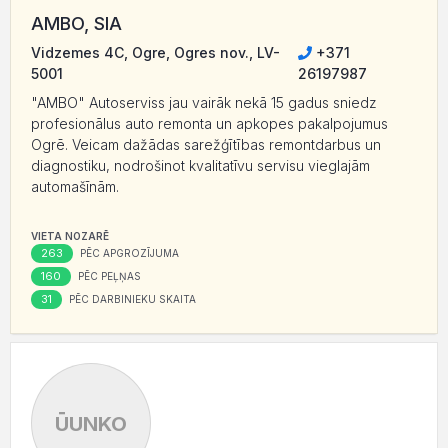
AMBO, SIA
Vidzemes 4C, Ogre, Ogres nov., LV-
+371
5001
26197987
"AMBO" Autoserviss jau vairāk nekā 15 gadus sniedz
profesionālus auto remonta un apkopes pakalpojumus
Ogrē. Veicam dažādas sarežģītības remontdarbus un
diagnostiku, nodrošinot kvalitatīvu servisu vieglajām
automašīnām.
VIETA NOZARĒ
263
PĒC APGROZĪJUMA
160
PĒC PEĻŅAS
31
PĒC DARBINIEKU SKAITA
ŪUNKO