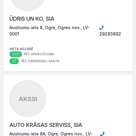
ŪDRIS UN KO, SIA
Austrumu iela 8, Ogre, Ogres nov., LV-
5001
29283892
VIETA NOZARĒ
347
PĒC APGROZĪJUMA
31
PĒC DARBINIEKU SKAITA
AKSSI
AUTO KRĀSAS SERVISS, SIA
Austrumu iela 8A, Ogre, Ogres nov., LV-