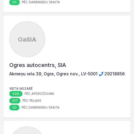
34
PĒC DARBINIEKU SKAITA
OaSIA
Ogres autocentrs, SIA
Akmeņu iela 39, Ogre, Ogres nov., LV-5001
29218856
VIETA NOZARĒ
498
PĒC APGROZĪJUMA
517
PĒC PEĻŅAS
33
PĒC DARBINIEKU SKAITA