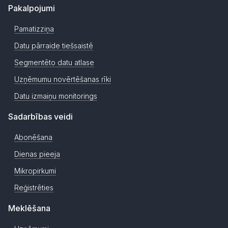
Pakalpojumi
Pamatizziņa
Datu pārraide tiešsaistē
Segmentēto datu atlase
Uzņēmumu novērtēšanas rīki
Datu izmaiņu monitorings
Sadarbības veidi
Abonēšana
Dienas pieeja
Mikropirkumi
Reģistrēties
Meklēšana