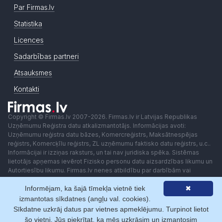
Par Firmas.lv
Statistika
Licences
Sadarbības partneri
Atsauksmes
Kontakti
Copyright © Firmas.lv 2007-2026. Firmas.lv ir Latvijas Republikas
Uzņēmumu Reģistra datu atkalizmantotājs. Informācijas avoti:
Uzņēmumu reģistra datu bāzes, Komercreģistrs, Maksātnespējas
reģistrs, Komercķīlu reģistrs, ZL uzņēmumu faktisko datu reģistrs, u.c..
Informācijai ir izziņas raksturs, un tai nav juridiska spēka. Sistēmas
lietotājs apņemas ievērot Fizisko personu datu aizsardzības likumu un
Autortiesību likumu. Firmas.lv nenes atbildību par darbībām vai
lēmumiem, kas balstīti uz saņemto pakalpojumu. Lietotājam aizliegts
Informējam, ka šajā tīmekļa vietnē tiek
✖
izmantot jebkādas automatizētas sistēmas vai iekārtas (robotus)
piekļuvei sistēmai bez rakstiskas saskaņošanas ar Firmas.lv. Galvenā
izmantotas sīkdatnes (angļu val. cookies).
redaktore: Ingūna Pempere.
Sīkdatne uzkrāj datus par vietnes apmeklējumu. Turpinot lietot
Lietošanas noteikumi
Privātuma politika
Norēķini ar
šo vietni, Jūs piekrītat, ka mēs uzkrāsim un izmantosim