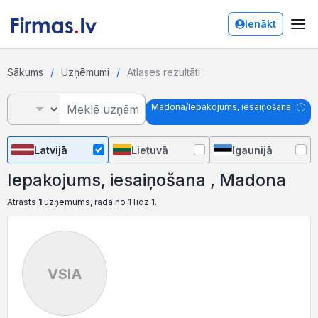
Ienākt
Sākums
Uzņēmumi
Atlases rezultāti
Madona/Iepakojums, iesaiņošana
Latvijā
Lietuvā
Igaunijā
Iepakojums, iesaiņošana , Madona
Atrasts
1
uzņēmums, rāda no 1 līdz 1.
VSIA