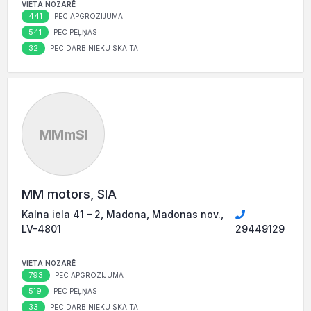
VIETA NOZARĒ
441
PĒC APGROZĪJUMA
541
PĒC PEĻŅAS
32
PĒC DARBINIEKU SKAITA
MMmSI
MM motors, SIA
Kalna iela 41 – 2, Madona, Madonas nov.,
LV-4801
29449129
VIETA NOZARĒ
793
PĒC APGROZĪJUMA
519
PĒC PEĻŅAS
33
PĒC DARBINIEKU SKAITA