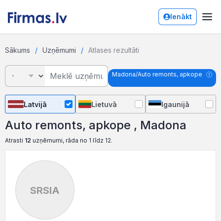
Ienākt
Sākums
Uzņēmumi
Atlases rezultāti
Madona/Auto remonts, apkope
Latvijā
Lietuvā
Igaunijā
Auto remonts, apkope , Madona
Atrasti
12
uzņēmumi, rāda no 1 līdz 12.
SRSIA