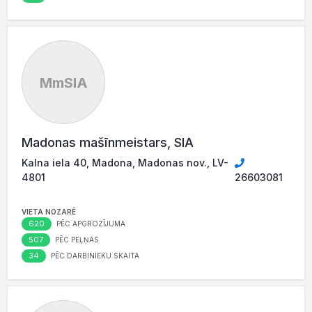
MmSIA
Madonas mašīnmeistars, SIA
Kalna iela 40, Madona, Madonas nov., LV-
4801
26603081
VIETA NOZARĒ
620
PĒC APGROZĪJUMA
507
PĒC PEĻŅAS
34
PĒC DARBINIEKU SKAITA