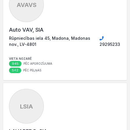
AVAVS
Auto VAV, SIA
Rūpniecības iela 45, Madona, Madonas
nov., LV-4801
29295233
VIETA NOZARĒ
945
PĒC APGROZĪJUMA
542
PĒC PEĻŅAS
LSIA