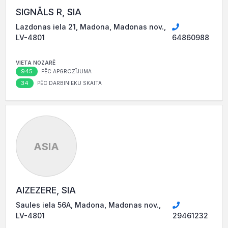
SIGNĀLS R, SIA
Lazdonas iela 21, Madona, Madonas nov.,
LV-4801
64860988
VIETA NOZARĒ
945
PĒC APGROZĪJUMA
34
PĒC DARBINIEKU SKAITA
ASIA
AIZEZERE, SIA
Saules iela 56A, Madona, Madonas nov.,
LV-4801
29461232