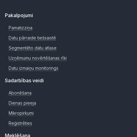
Pakalpojumi
Pamatizziņa
Datu pārraide tiešsaistē
Segmentēto datu atlase
Uzņēmumu novērtēšanas rīki
Datu izmaiņu monitorings
Sadarbības veidi
Abonēšana
Dienas pieeja
Mikropirkumi
Reģistrēties
Meklēšana