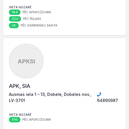
VIETA NOZARĒ
184
PĒC APGROZĪJUMA
224
PĒC PEĻŅAS
25
PĒC DARBINIEKU SKAITA
APKSI
APK, SIA
Ausmas iela 1 – 13, Dobele, Dobeles nov.,
LV-3701
64860987
VIETA NOZARĒ
916
PĒC APGROZĪJUMA