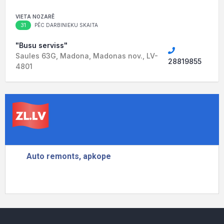
VIETA NOZARĒ
31
PĒC DARBINIEKU SKAITA
"Busu serviss"
Saules 63G, Madona, Madonas nov., LV-
28819855
4801