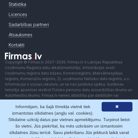
Statistika
Licences
Sadarbības partneri
Atsauksmes
Kontakti
Copyright © Firmas.lv 2007-2026. Firmas.lv ir Latvijas Republikas
Uzņēmumu Reģistra datu atkalizmantotājs. Informācijas avoti:
Uzņēmumu reģistra datu bāzes, Komercreģistrs, Maksātnespējas
reģistrs, Komercķīlu reģistrs, ZL uzņēmumu faktisko datu reģistrs, u.c..
Informācijai ir izziņas raksturs, un tai nav juridiska spēka. Sistēmas
lietotājs apņemas ievērot Fizisko personu datu aizsardzības likumu un
Autortiesību likumu. Firmas.lv nenes atbildību par darbībām vai
lēmumiem, kas balstīti uz saņemto pakalpojumu. Lietotājam aizliegts
Informējam, ka šajā tīmekļa vietnē tiek
✖
izmantot jebkādas automatizētas sistēmas vai iekārtas (robotus)
piekļuvei sistēmai bez rakstiskas saskaņošanas ar Firmas.lv. Galvenā
izmantotas sīkdatnes (angļu val. cookies).
redaktore: Ingūna Pempere.
Sīkdatne uzkrāj datus par vietnes apmeklējumu. Turpinot lietot
Lietošanas noteikumi
Privātuma politika
Norēķini ar
šo vietni, Jūs piekrītat, ka mēs uzkrāsim un izmantosim
sīkdatnes Jūsu ierīcē. Savu piekrišanu Jūs jebkurā laikā varat