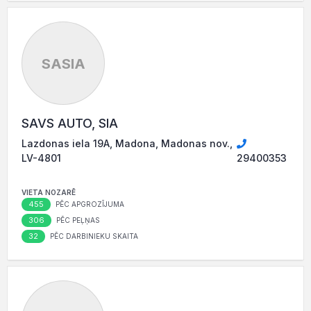
SASIA
SAVS AUTO, SIA
Lazdonas iela 19A, Madona, Madonas nov.,
LV-4801
29400353
VIETA NOZARĒ
455
PĒC APGROZĪJUMA
306
PĒC PEĻŅAS
32
PĒC DARBINIEKU SKAITA