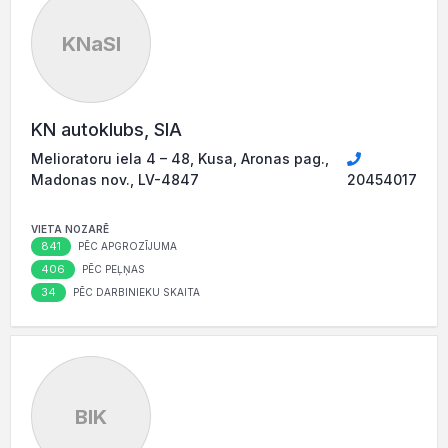
KNaSI
KN autoklubs, SIA
Melioratoru iela 4 – 48, Kusa, Aronas pag.,
Madonas nov., LV-4847
20454017
VIETA NOZARĒ
841
PĒC APGROZĪJUMA
406
PĒC PEĻŅAS
34
PĒC DARBINIEKU SKAITA
BIK