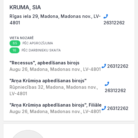
KRUMA, SIA
Rīgas iela 29, Madona, Madonas nov., LV-
4801
26312262
VIETA NOZARĒ
85
PĒC APGROZĪJUMA
16
PĒC DARBINIEKU SKAITA
"Recessus", apbedīšanas birojs
26312262
Augu 26, Madona, Madonas nov., LV-4801
"Arņa Krūmiņa apbedīšanas birojs"
Rūpniecības 32, Madona, Madonas nov.,
26312262
LV-4801
"Arņa Krūmiņa apbedīšanas birojs", Filiāle
26312262
Augu 26, Madona, Madonas nov., LV-4801