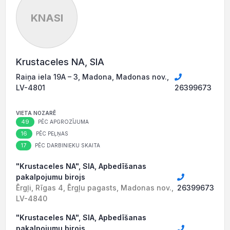
KNASI
Krustaceles NA, SIA
Raiņa iela 19A – 3, Madona, Madonas nov.,
LV-4801
26399673
VIETA NOZARĒ
49
PĒC APGROZĪJUMA
16
PĒC PEĻŅAS
17
PĒC DARBINIEKU SKAITA
"Krustaceles NA", SIA, Apbedīšanas
pakalpojumu birojs
Ērgļi, Rīgas 4, Ērgļu pagasts, Madonas nov.,
26399673
LV-4840
"Krustaceles NA", SIA, Apbedīšanas
pakalpojumu birojs