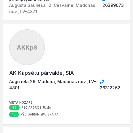
Augusta Saulieša 12, Cesvaine, Madonas
26399673
nov., LV-4871
AKKpS
AK Kapsētu pārvalde, SIA
Augu iela 26, Madona, Madonas nov., LV-
4801
26312262
VIETA NOZARĒ
93
PĒC APGROZĪJUMA
18
PĒC DARBINIEKU SKAITA