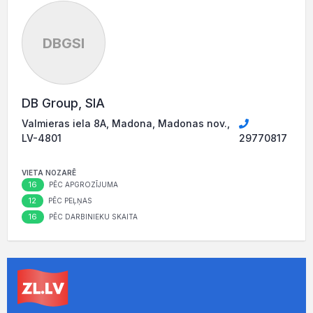
DBGSI
DB Group, SIA
Valmieras iela 8A, Madona, Madonas nov.,
LV-4801
29770817
VIETA NOZARĒ
16
PĒC APGROZĪJUMA
12
PĒC PEĻŅAS
16
PĒC DARBINIEKU SKAITA