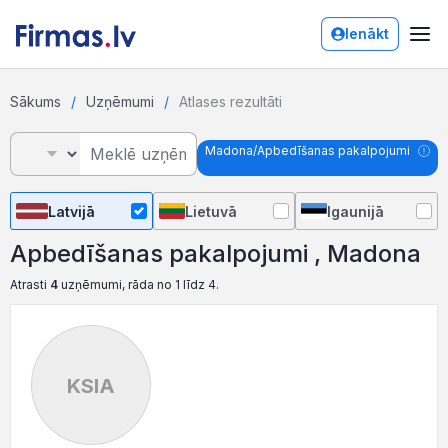
Ienākt
Sākums
Uzņēmumi
Atlases rezultāti
Madona/Apbedīšanas pakalpojumi
Latvijā
Lietuvā
Igaunijā
Apbedīšanas pakalpojumi , Madona
Atrasti
4
uzņēmumi, rāda no 1 līdz 4.
KSIA