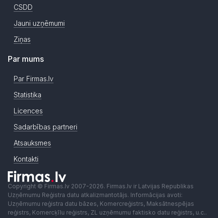
CSDD
Jauni uzņēmumi
Ziņas
Par mums
Par Firmas.lv
Statistika
Licences
Sadarbības partneri
Atsauksmes
Kontakti
Copyright © Firmas.lv 2007-2026. Firmas.lv ir Latvijas Republikas
Uzņēmumu Reģistra datu atkalizmantotājs. Informācijas avoti:
Uzņēmumu reģistra datu bāzes, Komercreģistrs, Maksātnespējas
reģistrs, Komercķīlu reģistrs, ZL uzņēmumu faktisko datu reģistrs, u.c..