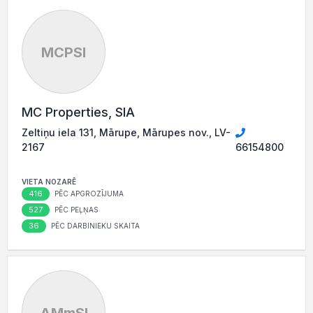
MCPSI
MC Properties, SIA
Zeltiņu iela 131, Mārupe, Mārupes nov., LV-
2167
66154800
VIETA NOZARĒ
416
PĒC APGROZĪJUMA
527
PĒC PEĻŅAS
36
PĒC DARBINIEKU SKAITA