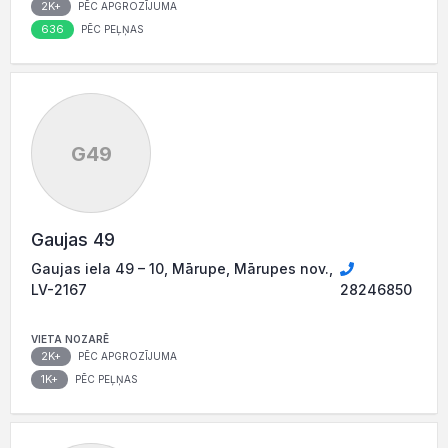
2K+
PĒC APGROZĪJUMA
636
PĒC PEĻŅAS
G49
Gaujas 49
Gaujas iela 49 – 10, Mārupe, Mārupes nov.,
LV-2167
28246850
VIETA NOZARĒ
2K+
PĒC APGROZĪJUMA
1K+
PĒC PEĻŅAS