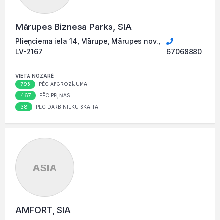
Mārupes Biznesa Parks, SIA
Plieņciema iela 14, Mārupe, Mārupes nov.,
LV-2167
67068880
VIETA NOZARĒ
793
PĒC APGROZĪJUMA
467
PĒC PEĻŅAS
38
PĒC DARBINIEKU SKAITA
ASIA
AMFORT, SIA