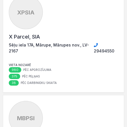
XPSIA
X Parcel, SIA
Sēļu iela 17A, Mārupe, Mārupes nov., LV-
2167
29494550
VIETA NOZARĒ
980
PĒC APGROZĪJUMA
375
PĒC PEĻŅAS
38
PĒC DARBINIEKU SKAITA
MBPSI