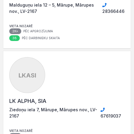
Malduguņu iela 12 – 5, Mārupe, Mārupes
nov., LV-2167
28366446
VIETA NOZARĒ
2K+
PĒC APGROZĪJUMA
38
PĒC DARBINIEKU SKAITA
LKASI
LK ALPHA, SIA
Ziedoņu iela 7, Mārupe, Mārupes nov., LV-
2167
67619037
VIETA NOZARĒ