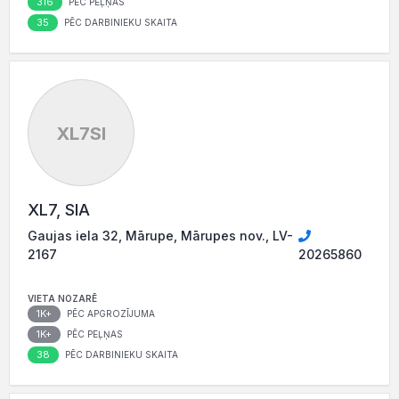
316
PĒC PEĻŅAS
35
PĒC DARBINIEKU SKAITA
XL7SI
XL7, SIA
Gaujas iela 32, Mārupe, Mārupes nov., LV-
2167
20265860
VIETA NOZARĒ
1K+
PĒC APGROZĪJUMA
1K+
PĒC PEĻŅAS
38
PĒC DARBINIEKU SKAITA