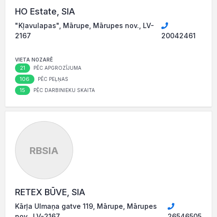
HO Estate, SIA
"Kļavulapas", Mārupe, Mārupes nov., LV-
2167
20042461
VIETA NOZARĒ
21
PĒC APGROZĪJUMA
106
PĒC PEĻŅAS
15
PĒC DARBINIEKU SKAITA
RBSIA
RETEX BŪVE, SIA
Kārļa Ulmaņa gatve 119, Mārupe, Mārupes
nov., LV-2167
26546505