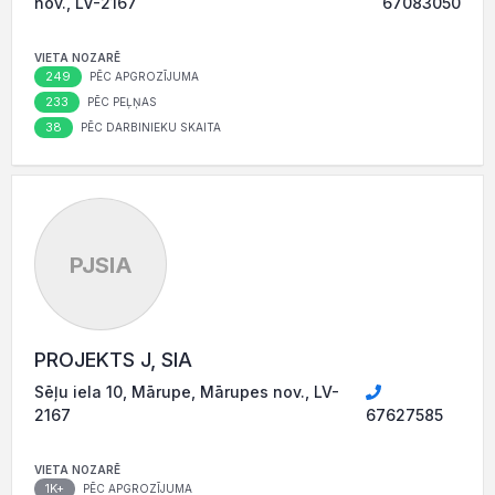
nov., LV-2167
67083050
VIETA NOZARĒ
249
PĒC APGROZĪJUMA
233
PĒC PEĻŅAS
38
PĒC DARBINIEKU SKAITA
PJSIA
PROJEKTS J, SIA
Sēļu iela 10, Mārupe, Mārupes nov., LV-
2167
67627585
VIETA NOZARĒ
1K+
PĒC APGROZĪJUMA