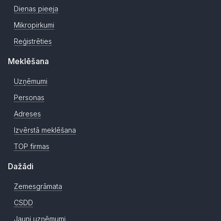
Dienas pieeja
Mikropirkumi
Reģistrēties
Meklēšana
Uzņēmumi
Personas
Adreses
Izvērstā meklēšana
TOP firmas
Dažādi
Zemesgrāmata
CSDD
Jauni uzņēmumi