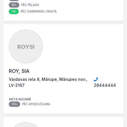
1K+
PĒC PEĻŅAS
38
PĒC DARBINIEKU SKAITA
ROYSI
ROY, SIA
Vaidavas iela 8, Mārupe, Mārupes nov.,
LV-2167
28444444
VIETA NOZARĒ
2K+
PĒC APGROZĪJUMA