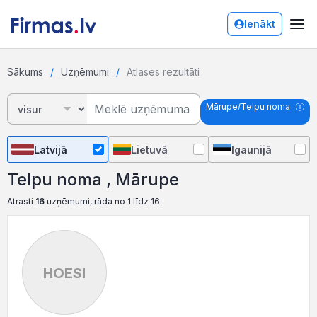
Ienākt
Sākums
Uzņēmumi
Atlases rezultāti
Mārupe/Telpu noma
Latvijā
Lietuvā
Igaunijā
Telpu noma , Mārupe
Atrasti
16
uzņēmumi, rāda no 1 līdz 16.
HOESI