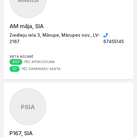
AMmSI
AM māja, SIA
Ziedleju iela 3, Mārupe, Mārupes nov., LV-
2167
67455145
VIETA NOZARĒ
867
PĒC APGROZĪJUMA
37
PĒC DARBINIEKU SKAITA
PSIA
P167, SIA