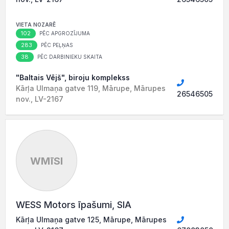
VIETA NOZARĒ
102
PĒC APGROZĪJUMA
283
PĒC PEĻŅAS
38
PĒC DARBINIEKU SKAITA
"Baltais Vējš", biroju komplekss
Kārļa Ulmaņa gatve 119, Mārupe, Mārupes
26546505
nov., LV-2167
WMīSI
WESS Motors īpašumi, SIA
Kārļa Ulmaņa gatve 125, Mārupe, Mārupes