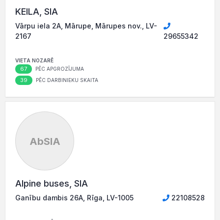
KEILA, SIA
Vārpu iela 2A, Mārupe, Mārupes nov., LV-
2167
29655342
VIETA NOZARĒ
67
PĒC APGROZĪJUMA
39
PĒC DARBINIEKU SKAITA
AbSIA
Alpine buses, SIA
Ganību dambis 26A, Rīga, LV-1005
22108528