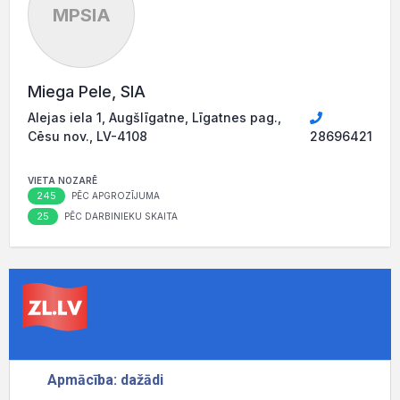
MPSIA
Miega Pele, SIA
Alejas iela 1, Augšlīgatne, Līgatnes pag.,
Cēsu nov., LV-4108
28696421
VIETA NOZARĒ
245
PĒC APGROZĪJUMA
25
PĒC DARBINIEKU SKAITA