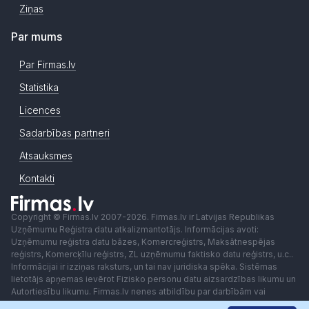
Ziņas
Par mums
Par Firmas.lv
Statistika
Licences
Sadarbības partneri
Atsauksmes
Kontakti
Copyright © Firmas.lv 2007-2026. Firmas.lv ir Latvijas Republikas
Uzņēmumu Reģistra datu atkalizmantotājs. Informācijas avoti:
Uzņēmumu reģistra datu bāzes, Komercreģistrs, Maksātnespējas
reģistrs, Komercķīlu reģistrs, ZL uzņēmumu faktisko datu reģistrs, u.c..
Informācijai ir izziņas raksturs, un tai nav juridiska spēka. Sistēmas
lietotājs apņemas ievērot Fizisko personu datu aizsardzības likumu un
Autortiesību likumu. Firmas.lv nenes atbildību par darbībām vai
lēmumiem, kas balstīti uz saņemto pakalpojumu. Lietotājam aizliegts