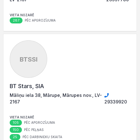
VIETA NOZARĒ
287
PĒC APGROZĪJUMA
BTSSI
BT Stars, SIA
Māliņu iela 38, Mārupe, Mārupes nov., LV-
2167
29339920
VIETA NOZARĒ
105
PĒC APGROZĪJUMA
150
PĒC PEĻŅAS
25
PĒC DARBINIEKU SKAITA