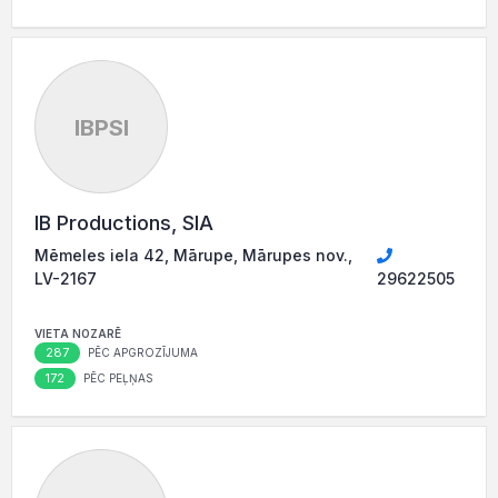
IBPSI
IB Productions, SIA
Mēmeles iela 42, Mārupe, Mārupes nov.,
LV-2167
29622505
VIETA NOZARĒ
287
PĒC APGROZĪJUMA
172
PĒC PEĻŅAS