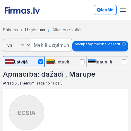
Ienākt
Sākums
Uzņēmumi
Atlases rezultāti
Mārupe/Apmācība: dažādi
Latvijā
Lietuvā
Igaunijā
Apmācība: dažādi , Mārupe
Atrasti
5
uzņēmumi, rāda no 1 līdz 5.
ECSIA