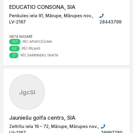
EDUCATIO CONSONA, SIA
Penkules iela 91, Mārupe, Mārupes nov.,
LV-2167
28443799
VIETA NOZARĒ
167
PĒC APGROZĪJUMA
62
PĒC PEĻŅAS
21
PĒC DARBINIEKU SKAITA
JgcSI
Jauniešu golfa centrs, SIA
Zeltrītu iela 16 – 72, Mārupe, Mārupes nov.,
LV-2167
26997780