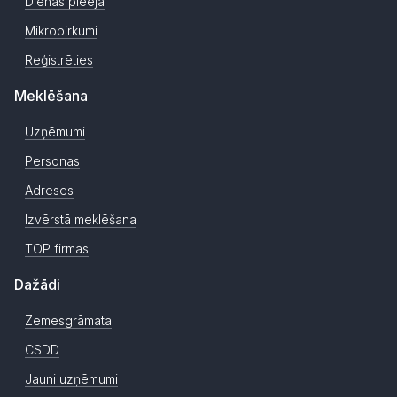
Dienas pieeja
Mikropirkumi
Reģistrēties
Meklēšana
Uzņēmumi
Personas
Adreses
Izvērstā meklēšana
TOP firmas
Dažādi
Zemesgrāmata
CSDD
Jauni uzņēmumi