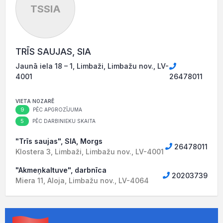
TSSIA
TRĪS SAUJAS, SIA
Jaunā iela 18 – 1, Limbaži, Limbažu nov., LV-
4001
26478011
VIETA NOZARĒ
9
PĒC APGROZĪJUMA
5
PĒC DARBINIEKU SKAITA
"Trīs saujas", SIA, Morgs
26478011
Klostera 3, Limbaži, Limbažu nov., LV-4001
"Akmeņkaltuve", darbnīca
20203739
Miera 11, Aloja, Limbažu nov., LV-4064