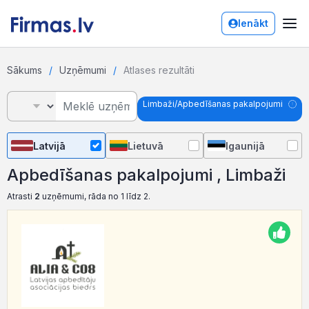
Ienākt
Sākums
Uzņēmumi
Atlases rezultāti
Limbaži/Apbedīšanas pakalpojumi
Latvijā
Lietuvā
Igaunijā
Apbedīšanas pakalpojumi , Limbaži
Atrasti
2
uzņēmumi, rāda no 1 līdz 2.