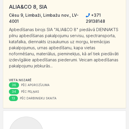
ALIA&CO 8, SIA
Cēsu 9, Limbaži, Limbažu nov., LV-
+371
4001
29138148
Apbedīšanas birojs SIA "ALIA&CO 8" piedāvā DIENNAKTS
pilnu apbedīšanas pakalpojumu servisu, spectransporta,
katafalka, diennakts izsaukumus uz morgu, kremācijas
pakalpojumus, urnas apbedīšanu, kapa vietas
noformēšanu, materiālus, pieminekļus, kā arī tiek piedāvāti
izdevīgākie apbedīšanas piederumi. Veicam apbedīšanas
pakalpojumu jebkurās...
VIETA NOZARĒ
36
PĒC APGROZĪJUMA
34
PĒC PEĻŅAS
13
PĒC DARBINIEKU SKAITA