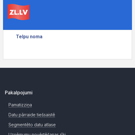
Pakalpojumi
Pamatizziņa
Datu pārraide tiešsaistē
Segmentēto datu atlase
Uzņēmumu novērtēšanas rīki