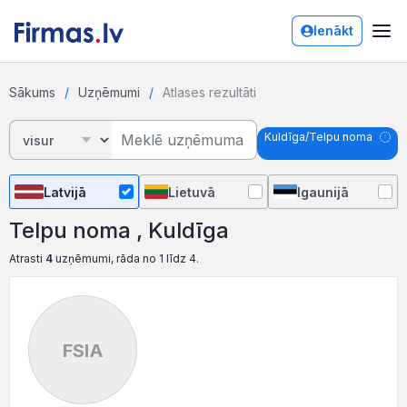
Ienākt
Sākums
Uzņēmumi
Atlases rezultāti
Kuldīga/Telpu noma
Latvijā
Lietuvā
Igaunijā
Telpu noma , Kuldīga
Atrasti
4
uzņēmumi, rāda no 1 līdz 4.
FSIA