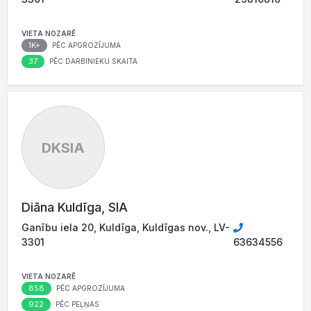
VIETA NOZARĒ
1K+
PĒC APGROZĪJUMA
37
PĒC DARBINIEKU SKAITA
DKSIA
Diāna Kuldīga, SIA
Ganību iela 20, Kuldīga, Kuldīgas nov., LV-
3301
63634556
VIETA NOZARĒ
858
PĒC APGROZĪJUMA
922
PĒC PEĻŅAS