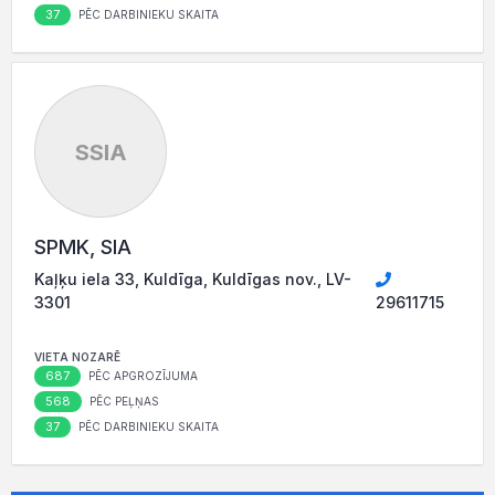
37
PĒC DARBINIEKU SKAITA
SSIA
SPMK, SIA
Kaļķu iela 33, Kuldīga, Kuldīgas nov., LV-
3301
29611715
VIETA NOZARĒ
687
PĒC APGROZĪJUMA
568
PĒC PEĻŅAS
37
PĒC DARBINIEKU SKAITA