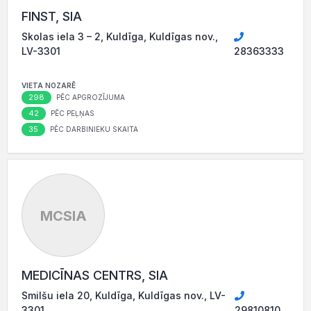
FINST, SIA
Skolas iela 3 – 2, Kuldīga, Kuldīgas nov.,
LV-3301
28363333
VIETA NOZARĒ
298
PĒC APGROZĪJUMA
42
PĒC PEĻŅAS
35
PĒC DARBINIEKU SKAITA
MCSIA
MEDICĪNAS CENTRS, SIA
Smilšu iela 20, Kuldīga, Kuldīgas nov., LV-
3301
29810810