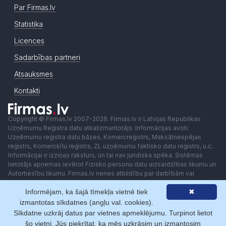
Par Firmas.lv
Statistika
Licences
Sadarbības partneri
Atsauksmes
Kontakti
Copyright © Firmas.lv 2007-2026. Firmas.lv ir Latvijas Republikas
Uzņēmumu Reģistra datu atkalizmantotājs. Informācijas avoti:
Uzņēmumu reģistra datu bāzes, Komercreģistrs, Maksātnespējas
reģistrs, Komercķīlu reģistrs, ZL uzņēmumu faktisko datu reģistrs, u.c..
Informācijai ir izziņas raksturs, un tai nav juridiska spēka. Sistēmas
lietotājs apņemas ievērot Fizisko personu datu aizsardzības likumu un
Autortiesību likumu. Firmas.lv nenes atbildību par darbībām vai
lēmumiem, kas balstīti uz saņemto pakalpojumu. Lietotājam aizliegts
Informējam, ka šajā tīmekļa vietnē tiek
✖
izmantot jebkādas automatizētas sistēmas vai iekārtas (robotus)
piekļuvei sistēmai bez rakstiskas saskaņošanas ar Firmas.lv. Galvenā
izmantotas sīkdatnes (angļu val. cookies).
redaktore: Ingūna Pempere.
Sīkdatne uzkrāj datus par vietnes apmeklējumu. Turpinot lietot
Lietošanas noteikumi
Privātuma politika
Norēķini ar
šo vietni, Jūs piekrītat, ka mēs uzkrāsim un izmantosim