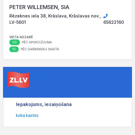
PETER WILLEMSEN, SIA
Rēzeknes iela 38, Krāslava, Krāslavas nov.,
LV-5601
65622160
VIETA NOZARĒ
65
PĒC APGROZĪJUMA
15
PĒC DARBINIEKU SKAITA