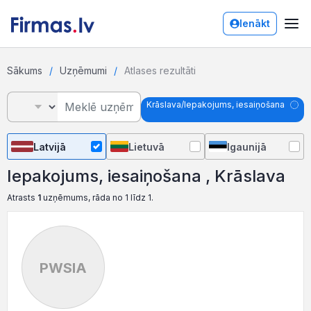
Ienākt
Sākums
Uzņēmumi
Atlases rezultāti
Krāslava/Iepakojums, iesaiņošana
Latvijā
Lietuvā
Igaunijā
Iepakojums, iesaiņošana , Krāslava
Atrasts
1
uzņēmums, rāda no 1 līdz 1.
PWSIA