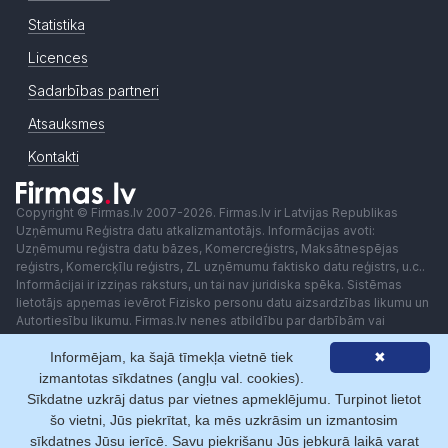
Statistika
Licences
Sadarbības partneri
Atsauksmes
Kontakti
Copyright © Firmas.lv 2007-2026. Firmas.lv ir Latvijas Republikas
Uzņēmumu Reģistra datu atkalizmantotājs. Informācijas avoti:
Uzņēmumu reģistra datu bāzes, Komercreģistrs, Maksātnespējas
reģistrs, Komercķīlu reģistrs, ZL uzņēmumu faktisko datu reģistrs, u.c..
Informācijai ir izziņas raksturs, un tai nav juridiska spēka. Sistēmas
lietotājs apņemas ievērot Fizisko personu datu aizsardzības likumu un
Autortiesību likumu. Firmas.lv nenes atbildību par darbībām vai
lēmumiem, kas balstīti uz saņemto pakalpojumu. Lietotājam aizliegts
Informējam, ka šajā tīmekļa vietnē tiek
✖
izmantot jebkādas automatizētas sistēmas vai iekārtas (robotus)
piekļuvei sistēmai bez rakstiskas saskaņošanas ar Firmas.lv. Galvenā
izmantotas sīkdatnes (angļu val. cookies).
redaktore: Ingūna Pempere.
Sīkdatne uzkrāj datus par vietnes apmeklējumu. Turpinot lietot
Lietošanas noteikumi
Privātuma politika
Norēķini ar
šo vietni, Jūs piekrītat, ka mēs uzkrāsim un izmantosim
sīkdatnes Jūsu ierīcē. Savu piekrišanu Jūs jebkurā laikā varat