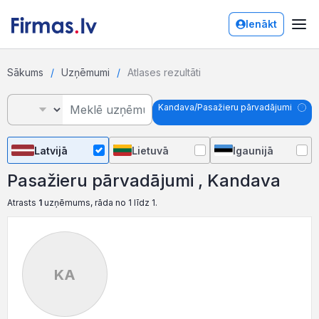
Ienākt
Sākums
Uzņēmumi
Atlases rezultāti
Kandava/Pasažieru pārvadājumi
Latvijā
Lietuvā
Igaunijā
Pasažieru pārvadājumi , Kandava
Atrasts
1
uzņēmums, rāda no 1 līdz 1.
KA