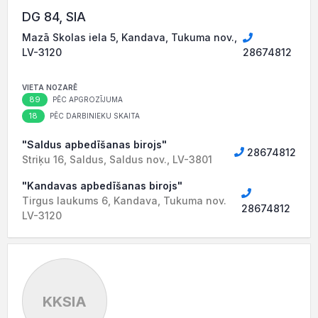
DG 84, SIA
Mazā Skolas iela 5, Kandava, Tukuma nov.,
LV-3120
28674812
VIETA NOZARĒ
89
PĒC APGROZĪJUMA
18
PĒC DARBINIEKU SKAITA
"Saldus apbedīšanas birojs"
28674812
Striķu 16, Saldus, Saldus nov., LV-3801
"Kandavas apbedīšanas birojs"
Tirgus laukums 6, Kandava, Tukuma nov.
28674812
LV-3120
KKSIA