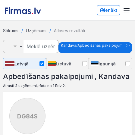
Ienākt
Sākums
Uzņēmumi
Atlases rezultāti
Kandava/Apbedīšanas pakalpojumi
Latvijā
Lietuvā
Igaunijā
Apbedīšanas pakalpojumi , Kandava
Atrasti
2
uzņēmumi, rāda no 1 līdz 2.
DG84S