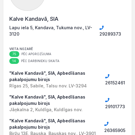
Kalve Kandavā, SIA
Lapu iela 5, Kandava, Tukuma nov., LV-
3120
29289373
VIETA NOZARĒ
75
PĒC APGROZĪJUMA
14
PĒC DARBINIEKU SKAITA
"Kalve Kandavā", SIA, Apbedīšanas
pakalpojumu birojs
26152461
Rīgas 25, Sabile, Talsu nov. LV-3294
"Kalve Kandavā", SIA, Apbedīšanas
pakalpojumu birojs
29101773
Jāņkalna 2, Kuldīga, Kuldīgas nov.
"Kalve Kandavā", SIA, Apbedīšanas
pakalpojumu birojs
26365905
Biržu 13E, Bauska, Bauskas nov., LV-3901