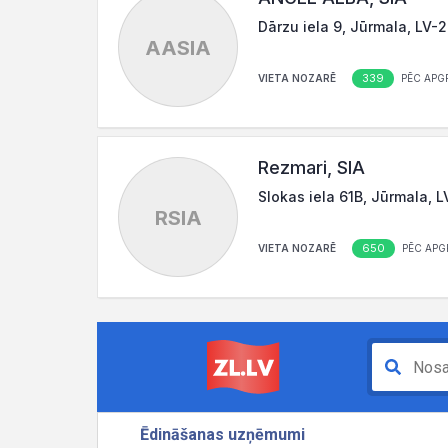
Dārzu iela 9, Jūrmala, LV-
AASIA
339
VIETA NOZARĒ
PĒC APG
Rezmari, SIA
Slokas iela 61B, Jūrmala, 
RSIA
650
VIETA NOZARĒ
PĒC APG