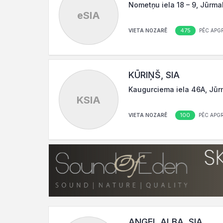
Nometņu iela 18 – 9, Jūrma
eSIA
475
VIETA NOZARĒ
PĒC APG
KŪRIŅŠ, SIA
Kaugurciema iela 46A, Jūr
KSIA
100
VIETA NOZARĒ
PĒC APG
ANGEL ALBA, SIA