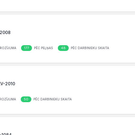
-2008
177
48
ROZĪJUMA
PĒC PEĻŅAS
PĒC DARBINIEKU SKAITA
LV-2010
50
ROZĪJUMA
PĒC DARBINIEKU SKAITA
V-1084