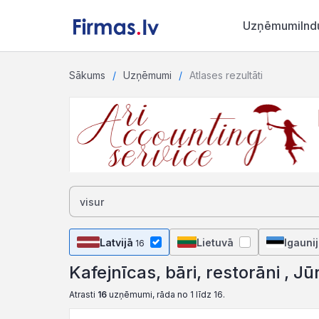
Uzņēmumi
Ind
Sākums
Uzņēmumi
Atlases rezultāti
Latvijā
Lietuvā
Igauni
16
Kafejnīcas, bāri, restorāni , J
Atrasti
16
uzņēmumi, rāda no 1 līdz 16.