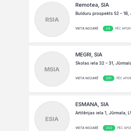
Remotea, SIA
Bulduru prospekts 52 – 1B,
RSIA
24
VIETA NOZARĒ
PĒC APGR
MEGRI, SIA
Skolas iela 32 – 31, Jūrmal
MSIA
291
VIETA NOZARĒ
PĒC APG
ESMANA, SIA
Artilērijas iela 1, Jūrmala, 
ESIA
202
VIETA NOZARĒ
PĒC APG