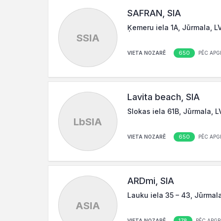
SAFRAN, SIA
Ķemeru iela 1A, Jūrmala, L
SSIA
650
VIETA NOZARĒ
PĒC APG
Lavita beach, SIA
Slokas iela 61B, Jūrmala, 
LbSIA
650
VIETA NOZARĒ
PĒC APG
ARDmi, SIA
Lauku iela 35 – 43, Jūrmal
ASIA
178
VIETA NOZARĒ
PĒC APG