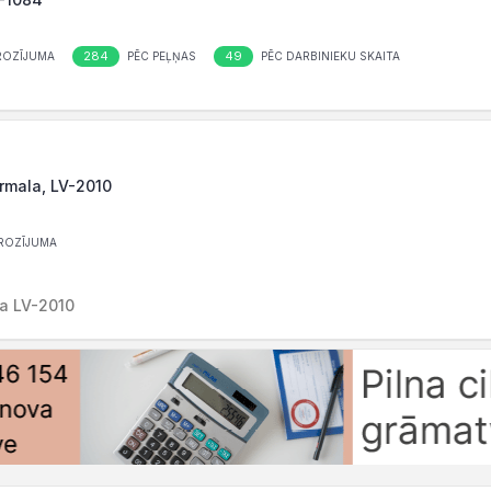
284
49
ROZĪJUMA
PĒC PEĻŅAS
PĒC DARBINIEKU SKAITA
ūrmala, LV-2010
ROZĪJUMA
la LV-2010