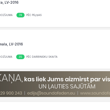
la, LV-2016
74
ROZĪJUMA
PĒC PEĻŅAS
mala, LV-2016
35
ROZĪJUMA
PĒC DARBINIEKU SKAITA