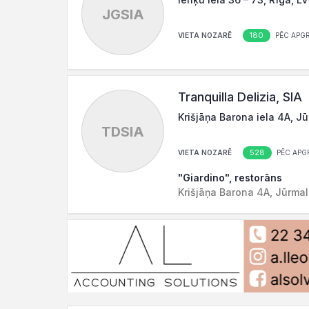
JGSIA
180
VIETA NOZARĒ
PĒC APG
Tranquilla Delizia, SIA
Krišjāņa Barona iela 4A, J
TDSIA
528
VIETA NOZARĒ
PĒC APG
"Giardino", restorāns
Krišjāņa Barona 4A, Jūrma