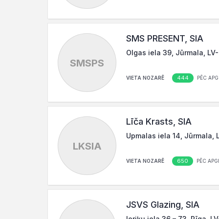
SMS PRESENT, SIA
Olgas iela 39, Jūrmala, LV
SMSPS
444
VIETA NOZARĒ
PĒC APG
Līča Krasts, SIA
Upmalas iela 14, Jūrmala, 
LKSIA
650
VIETA NOZARĒ
PĒC APG
JSVS Glazing, SIA
Ieriķu iela 36 – 73, Rīga, L