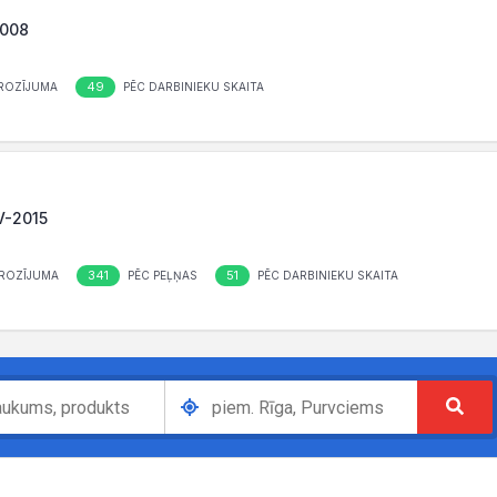
2008
49
ROZĪJUMA
PĒC DARBINIEKU SKAITA
LV-2015
341
51
ROZĪJUMA
PĒC PEĻŅAS
PĒC DARBINIEKU SKAITA