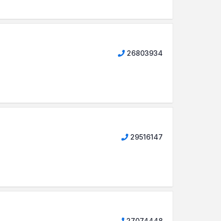
26803934
29516147
27074448