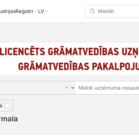
ustrijas
Reģistri
LV
jā
ūrmala