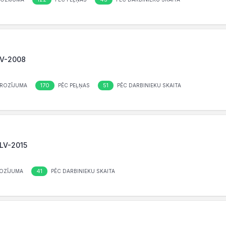
 LV-2008
170
51
ROZĪJUMA
PĒC PEĻŅAS
PĒC DARBINIEKU SKAITA
 LV-2015
41
OZĪJUMA
PĒC DARBINIEKU SKAITA