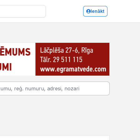
Ienākt
Jūrmala/Kafejnīcas, bāri, restorāni