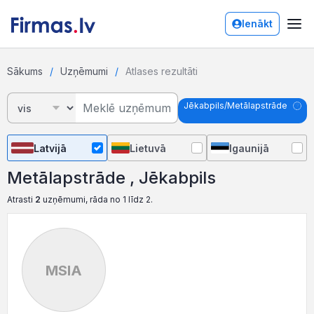
Ienākt
Sākums
Uzņēmumi
Atlases rezultāti
Jēkabpils/Metālapstrāde
Latvijā
Lietuvā
Igaunijā
Metālapstrāde , Jēkabpils
Atrasti
2
uzņēmumi, rāda no 1 līdz 2.
MSIA