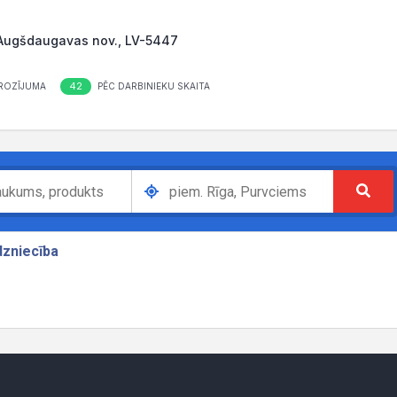
e, Augšdaugavas nov., LV-5447
42
ROZĪJUMA
PĒC DARBINIEKU SKAITA