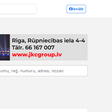
Ienākt
Ilūkste/Kokmateriālu tirdzniecība