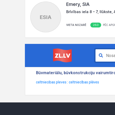
Emery, SIA
Brīvības iela 8 – 7, Ilūkst
ESIA
263
VIETA NOZARĒ
PĒC APG