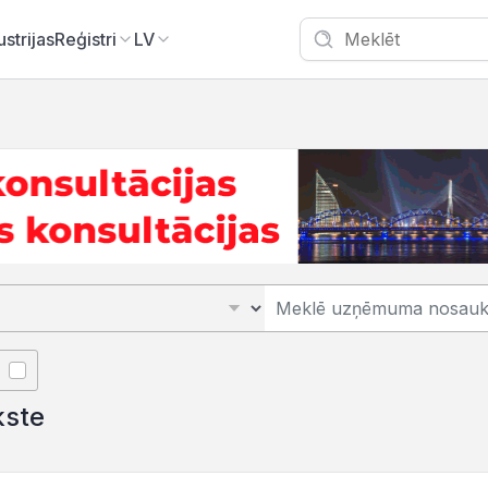
ustrijas
Reģistri
LV
kste