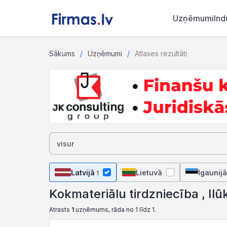
Uzņēmumi
Ind
Sākums
Uzņēmumi
Atlases rezultāti
Latvijā
Lietuvā
Igaunijā
1
Kokmateriālu tirdzniecība , Ilū
Atrasts
1
uzņēmums, rāda no 1 līdz 1.