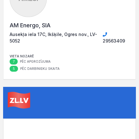
AM Energo, SIA
Ausekļa iela 17C, Ikšķile, Ogres nov., LV-
5052
29563409
VIETA NOZARĒ
7
PĒC APGROZĪJUMA
5
PĒC DARBINIEKU SKAITA