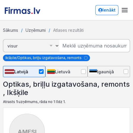
Ienākt
Sākums
Uzņēmumi
Atlases rezultāti
Ikšķile/Optikas, briļļu izgatavošana, remonts
Latvijā
Lietuvā
Igaunijā
Optikas, briļļu izgatavošana, remonts
, Ikšķile
Atrasts
1
uzņēmums, rāda no 1 līdz 1.
AMESI