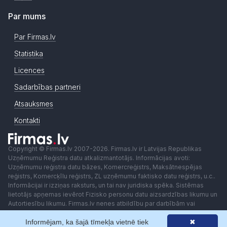
Par mums
Par Firmas.lv
Statistika
Licences
Sadarbības partneri
Atsauksmes
Kontakti
Copyright © Firmas.lv 2007-2026. Firmas.lv ir Latvijas Republikas
Uzņēmumu Reģistra datu atkalizmantotājs. Informācijas avoti:
Uzņēmumu reģistra datu bāzes, Komercreģistrs, Maksātnespējas
reģistrs, Komercķīlu reģistrs, ZL uzņēmumu faktisko datu reģistrs, u.c..
Informācijai ir izziņas raksturs, un tai nav juridiska spēka. Sistēmas
lietotājs apņemas ievērot Fizisko personu datu aizsardzības likumu un
Autortiesību likumu. Firmas.lv nenes atbildību par darbībām vai
lēmumiem, kas balstīti uz saņemto pakalpojumu. Lietotājam aizliegts
Informējam, ka šajā tīmekļa vietnē tiek
✖
izmantot jebkādas automatizētas sistēmas vai iekārtas (robotus)