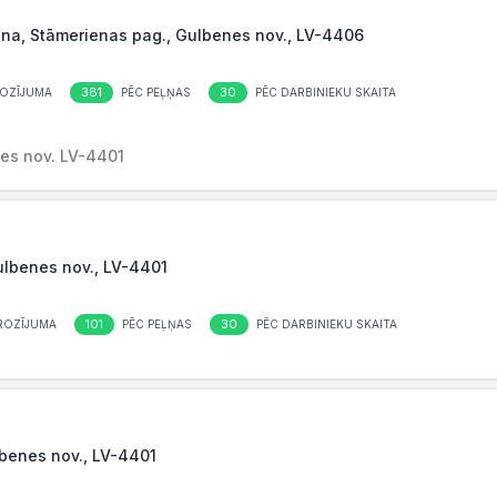
na, Stāmerienas pag., Gulbenes nov., LV-4406
381
30
OZĪJUMA
PĒC PEĻŅAS
PĒC DARBINIEKU SKAITA
es nov. LV-4401
Gulbenes nov., LV-4401
101
30
ROZĪJUMA
PĒC PEĻŅAS
PĒC DARBINIEKU SKAITA
lbenes nov., LV-4401