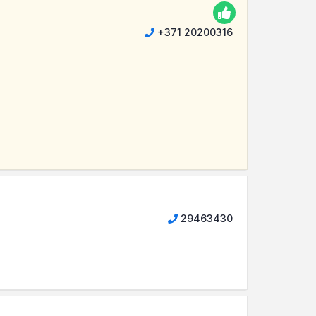
+371 20200316
29463430