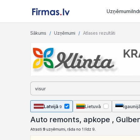
Uzņēmumi
Ind
Sākums
Uzņēmumi
Atlases rezultāti
Latvijā
Lietuvā
Igaunij
9
Auto remonts, apkope , Gulbe
Atrasti
9
uzņēmumi, rāda no 1 līdz 9.