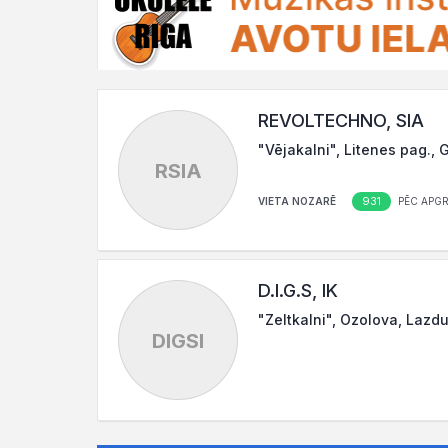
REVOLTECHNO, SIA
"Vējakalni", Litenes pag.,
RSIA
931
VIETA NOZARĒ
PĒC APG
D.I.G.S, IK
"Zeltkalni", Ozolova, Lazdu
DIGSI