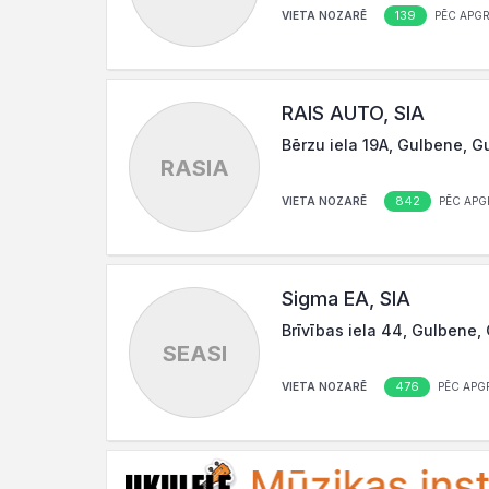
139
VIETA NOZARĒ
PĒC APG
RAIS AUTO, SIA
Bērzu iela 19A, Gulbene, G
RASIA
842
VIETA NOZARĒ
PĒC APG
Sigma EA, SIA
Brīvības iela 44, Gulbene,
SEASI
476
VIETA NOZARĒ
PĒC APG