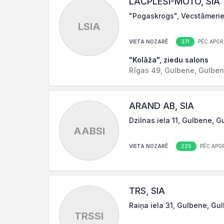
LĀČPLĒŠI-MOTO, SIA
"Pogaskrogs", Vecstāmerie
LSIA
371
VIETA NOZARĒ
PĒC APGR
"Kolāža", ziedu salons
Rīgas 49, Gulbene, Gulben
ARAND AB, SIA
Dzilnas iela 11, Gulbene, 
AABSI
225
VIETA NOZARĒ
PĒC APG
TRS, SIA
Raiņa iela 31, Gulbene, Gu
TRSSI