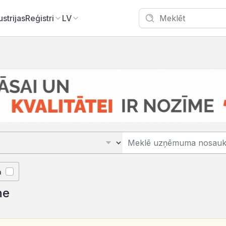
ustrijas
Reģistri
LV
ā
ne