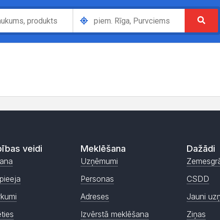
ības veidi
Meklēšana
Dažādi
ana
Uzņēmumi
Zemesgr
pieeja
Personas
CSDD
rkumi
Adreses
Jauni uz
ēties
Izvērstā meklēšana
Ziņas