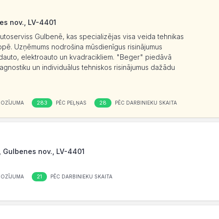
es nov., LV-4401
autoserviss Gulbenē, kas specializējas visa veida tehnikas
kopē. Uzņēmums nodrošina mūsdienīgus risinājumus
dauto, elektroauto un kvadracikliem. "Beger" piedāvā
diagnostiku un individuālus tehniskos risinājumus dažādu
283
28
ROZĪJUMA
PĒC PEĻŅAS
PĒC DARBINIEKU SKAITA
, Gulbenes nov., LV-4401
21
ROZĪJUMA
PĒC DARBINIEKU SKAITA