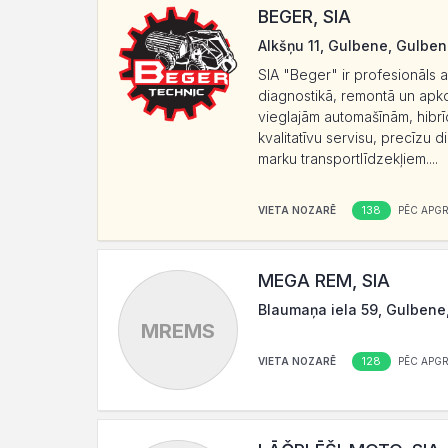
BEGER, SIA
Alkšņu 11, Gulbene, Gulben
SIA "Beger" ir profesionāls 
diagnostikā, remontā un ap
vieglajām automašīnām, hibrī
kvalitatīvu servisu, precīzu 
marku transportlīdzekļiem....
138
VIETA NOZARĒ
PĒC APG
MEGA REM, SIA
Blaumaņa iela 59, Gulbene
MREMS
128
VIETA NOZARĒ
PĒC APG