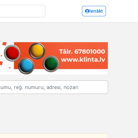
Ienākt
Gulbene/Auto remonts, apkope