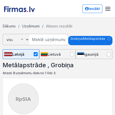
Ienākt
Sākums
Uzņēmumi
Atlases rezultāti
Grobiņa/Metālapstrāde
Latvijā
Lietuvā
Igaunijā
Metālapstrāde , Grobiņa
Atrasti
3
uzņēmumi, rāda no 1 līdz 3.
RpSIA