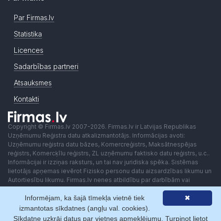
Par Firmas.lv
Statistika
Licences
Sadarbības partneri
Atsauksmes
Kontakti
Copyright © Firmas.lv 2007-2026. Firmas.lv ir Latvijas Republikas
Uzņēmumu Reģistra datu atkalizmantotājs. Informācijas avoti:
Uzņēmumu reģistra datu bāzes, Komercreģistrs, Maksātnespējas
reģistrs, Komercķīlu reģistrs, ZL uzņēmumu faktisko datu reģistrs, u.c..
Informācijai ir izziņas raksturs, un tai nav juridiska spēka. Sistēmas
lietotājs apņemas ievērot Fizisko personu datu aizsardzības likumu un
Autortiesību likumu. Firmas.lv nenes atbildību par darbībām vai
lēmumiem, kas balstīti uz saņemto pakalpojumu. Lietotājam aizliegts
Informējam, ka šajā tīmekļa vietnē tiek
✖
izmantot jebkādas automatizētas sistēmas vai iekārtas (robotus)
piekļuvei sistēmai bez rakstiskas saskaņošanas ar Firmas.lv. Galvenā
izmantotas sīkdatnes (angļu val. cookies).
redaktore: Ingūna Pempere.
Sīkdatne uzkrāj datus par vietnes apmeklējumu. Turpinot lietot