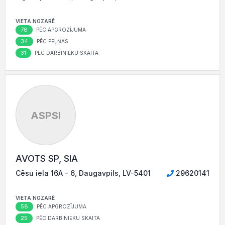
VIETA NOZARĒ
78
PĒC APGROZĪJUMA
34
PĒC PEĻŅAS
31
PĒC DARBINIEKU SKAITA
ASPSI
AVOTS SP, SIA
Cēsu iela 16A – 6, Daugavpils, LV-5401
29620141
VIETA NOZARĒ
58
PĒC APGROZĪJUMA
25
PĒC DARBINIEKU SKAITA