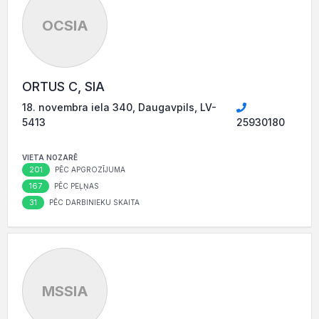
OCSIA
ORTUS C, SIA
18. novembra iela 340, Daugavpils, LV-
5413
25930180
VIETA NOZARĒ
201
PĒC APGROZĪJUMA
167
PĒC PEĻŅAS
31
PĒC DARBINIEKU SKAITA
MSSIA