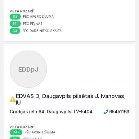
VIETA NOZARĒ
99
PĒC APGROZĪJUMA
141
PĒC PEĻŅAS
33
PĒC DARBINIEKU SKAITA
EDDpJ
EDVAS D, Daugavpils pilsētas J. Ivanovas,
IU
Grodņas iela 64, Daugavpils, LV-5404
65451163
VIETA NOZARĒ
347
PĒC APGROZĪJUMA