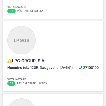
VIETA NOZARĒ
34
PĒC DARBINIEKU SKAITA
LPGGS
LPG GROUP, SIA
Nometņu iela 120E, Daugavpils, LV-5414
27100100
VIETA NOZARĒ
33
PĒC DARBINIEKU SKAITA