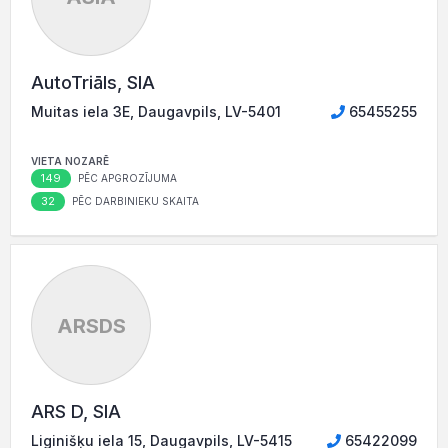
AutoTriāls, SIA
Muitas iela 3E, Daugavpils, LV-5401
65455255
VIETA NOZARĒ
149
PĒC APGROZĪJUMA
32
PĒC DARBINIEKU SKAITA
ARSDS
ARS D, SIA
Liginišķu iela 15, Daugavpils, LV-5415
65422099