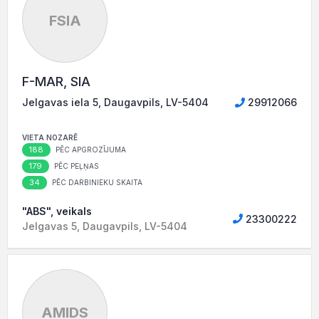
FSIA
F-MAR, SIA
Jelgavas iela 5, Daugavpils, LV-5404
29912066
VIETA NOZARĒ
188
PĒC APGROZĪJUMA
179
PĒC PEĻŅAS
34
PĒC DARBINIEKU SKAITA
"ABS", veikals
23300222
Jelgavas 5, Daugavpils, LV-5404
AMIDS