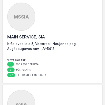
MSSIA
MAIN SERVICE, SIA
Krāslavas iela 5, Vecstropi, Naujenes pag.,
Augšdaugavas nov., LV-5413
VIETA NOZARĒ
11
PĒC APGROZĪJUMA
21
PĒC PEĻŅAS
27
PĒC DARBINIEKU SKAITA
ASIA