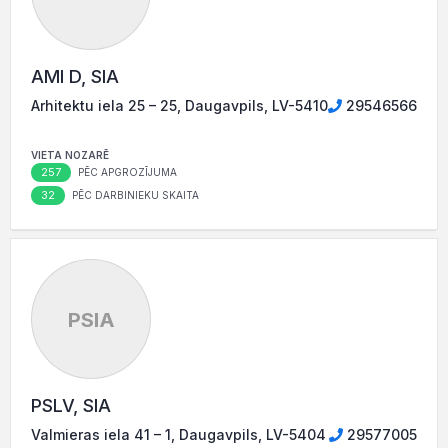
AMI D, SIA
Arhitektu iela 25 – 25, Daugavpils, LV-5410
29546566
VIETA NOZARĒ
257
PĒC APGROZĪJUMA
32
PĒC DARBINIEKU SKAITA
PSIA
PSLV, SIA
Valmieras iela 41 – 1, Daugavpils, LV-5404
29577005