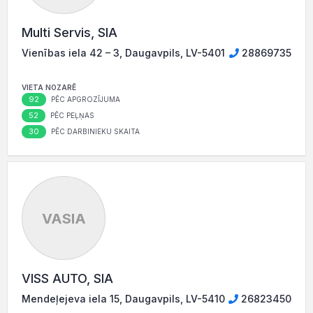
Multi Servis, SIA
Vienības iela 42 – 3, Daugavpils, LV-5401
28869735
VIETA NOZARĒ
92
PĒC APGROZĪJUMA
52
PĒC PEĻŅAS
30
PĒC DARBINIEKU SKAITA
VASIA
VISS AUTO, SIA
Mendeļejeva iela 15, Daugavpils, LV-5410
26823450