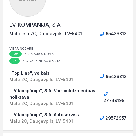
LV KOMPĀNIJA, SIA
Malu iela 2C, Daugavpils, LV-5401
65426812
VIETA NOZARĒ
106
PĒC APGROZĪJUMA
25
PĒC DARBINIEKU SKAITA
"Top Line", veikals
65426812
Malu 2C, Daugavpils, LV-5401
"LV kompānija", SIA, Vairumtidzniecības
noliktava
27749199
Malu 2C, Daugavpils, LV-5401
"LV kompānija", SIA, Autoserviss
29572957
Malu 2C, Daugavpils, LV-5401