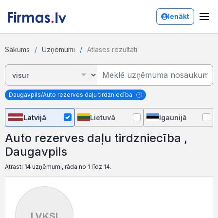
Ienākt
Sākums
Uzņēmumi
Atlases rezultāti
Daugavpils/Auto rezerves daļu tirdzniecība
Latvijā
Lietuvā
Igaunijā
Auto rezerves daļu tirdzniecība ,
Daugavpils
Atrasti
14
uzņēmumi, rāda no 1 līdz 14.
LVKSI