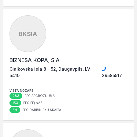
BKSIA
BIZNESA KOPA, SIA
Cialkovska iela 8 – 52, Daugavpils, LV-
5410
29585517
VIETA NOZARĒ
283
PĒC APGROZĪJUMA
153
PĒC PEĻŅAS
34
PĒC DARBINIEKU SKAITA