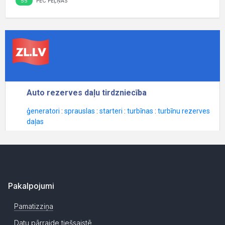
55
PĒC PEĻŅAS
Pakalpojumi
Pamatizziņa
Datu pārraide tiešsaistē