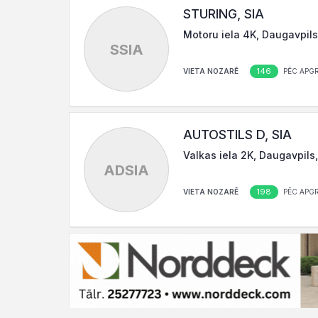
STURING, SIA
Motoru iela 4K, Daugavpils
SSIA
146
VIETA NOZARĒ
PĒC APG
AUTOSTILS D, SIA
Valkas iela 2K, Daugavpils
ADSIA
198
VIETA NOZARĒ
PĒC APG