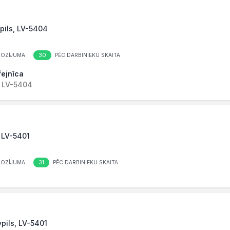
pils, LV-5404
30
ROZĪJUMA
PĒC DARBINIEKU SKAITA
fejnīca
, LV-5404
, LV-5401
31
ROZĪJUMA
PĒC DARBINIEKU SKAITA
pils, LV-5401