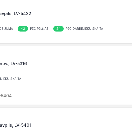
gavpils, LV-5422
42
24
OZĪJUMA
PĒC PEĻŅAS
PĒC DARBINIEKU SKAITA
 nov., LV-5316
NIEKU SKAITA
V-5404
gavpils, LV-5401