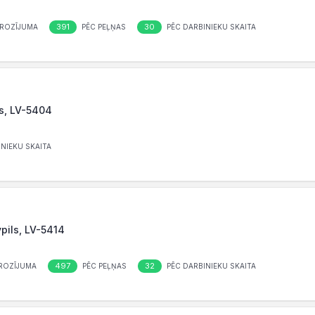
391
30
ROZĪJUMA
PĒC PEĻŅAS
PĒC DARBINIEKU SKAITA
ls, LV-5404
NIEKU SKAITA
pils, LV-5414
497
32
ROZĪJUMA
PĒC PEĻŅAS
PĒC DARBINIEKU SKAITA