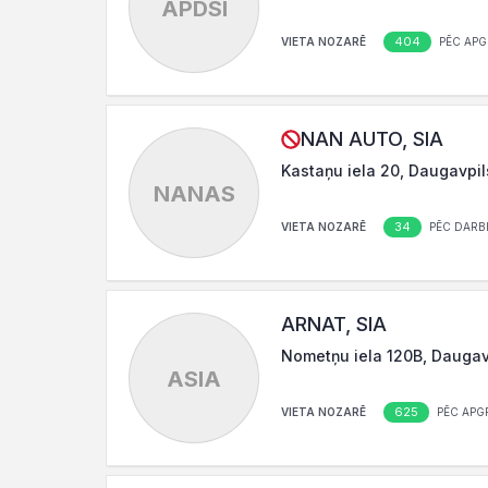
APDSI
404
VIETA NOZARĒ
PĒC APG
NAN AUTO, SIA
Kastaņu iela 20, Daugavpi
NANAS
34
VIETA NOZARĒ
PĒC DARBI
ARNAT, SIA
Nometņu iela 120B, Daugav
ASIA
625
VIETA NOZARĒ
PĒC APG