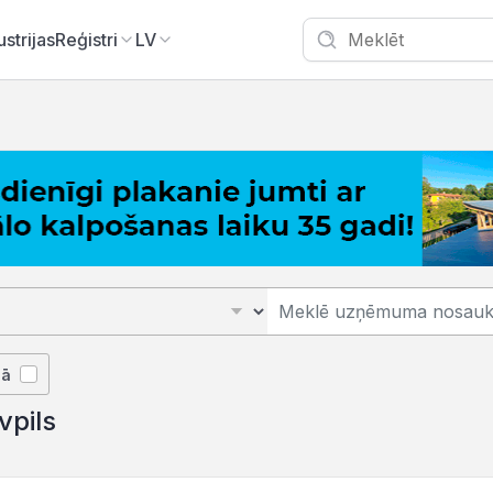
ustrijas
Reģistri
LV
jā
vpils