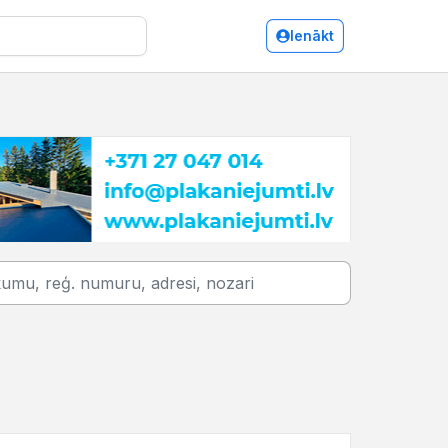
Ienākt
Daugavpils/Auto remonts, apkope