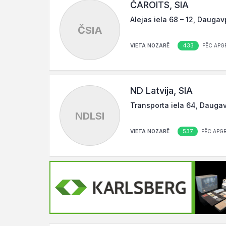
ČAROITS, SIA
Alejas iela 68 – 12, Daugav
ČSIA
433
VIETA NOZARĒ
PĒC APG
ND Latvija, SIA
Transporta iela 64, Daugav
NDLSI
537
VIETA NOZARĒ
PĒC APG