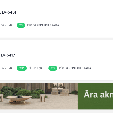
, LV-5401
23
ROZĪJUMA
PĒC DARBINIEKU SKAITA
, LV-5417
198
26
ROZĪJUMA
PĒC PEĻŅAS
PĒC DARBINIEKU SKAITA