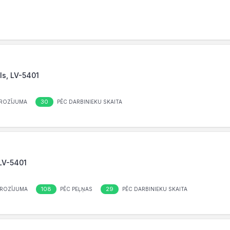
ls, LV-5401
30
ROZĪJUMA
PĒC DARBINIEKU SKAITA
 LV-5401
108
29
ROZĪJUMA
PĒC PEĻŅAS
PĒC DARBINIEKU SKAITA