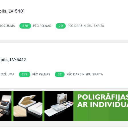
pils, LV-5401
278
29
ROZĪJUMA
PĒC PEĻŅAS
PĒC DARBINIEKU SKAITA
pils, LV-5412
272
32
ROZĪJUMA
PĒC PEĻŅAS
PĒC DARBINIEKU SKAITA