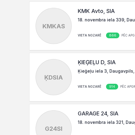
KMK Avto, SIA
18. novembra iela 339, Dau
KMKAS
866
VIETA NOZARĒ
PĒC APG
ĶIEĢEĻU D, SIA
Ķieģeļu iela 3, Daugavpils
ĶDSIA
914
VIETA NOZARĒ
PĒC APG
GARAGE 24, SIA
18. novembra iela 321, Dau
G24SI