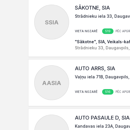
SĀKOTNE, SIA
Strādnieku iela 33, Daugav
SSIA
519
VIETA NOZARĒ
PĒC APG
"Sākotne", SIA, Veikals-ka
Strādnieku 33, Daugavpils
AUTO ARRS, SIA
Vaļņu iela 71B, Daugavpils
AASIA
516
VIETA NOZARĒ
PĒC APG
AUTO PASAULE D, SIA
Kandavas iela 23A, Daugav