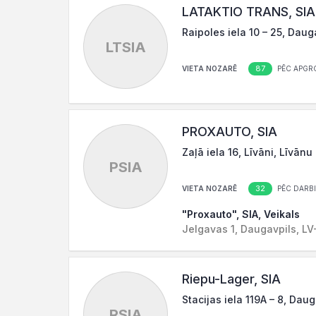
LATAKTIO TRANS, SIA
Raipoles iela 10 – 25, Dau
LTSIA
87
VIETA NOZARĒ
PĒC APGR
PROXAUTO, SIA
Zaļā iela 16, Līvāni, Līvānu
PSIA
32
VIETA NOZARĒ
PĒC DARBI
"Proxauto", SIA, Veikals
Jelgavas 1, Daugavpils, L
Riepu-Lager, SIA
Stacijas iela 119A – 8, Dau
RSIA