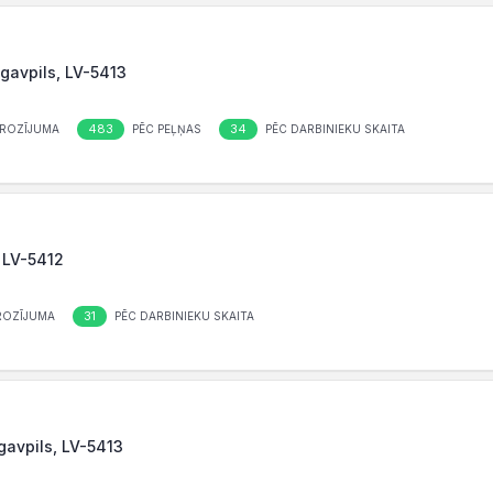
gavpils, LV-5413
483
34
ROZĪJUMA
PĒC PEĻŅAS
PĒC DARBINIEKU SKAITA
, LV-5412
31
ROZĪJUMA
PĒC DARBINIEKU SKAITA
gavpils, LV-5413