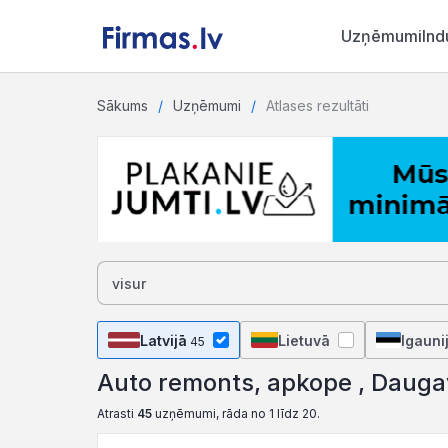
Uzņēmumi
Ind
Sākums
Uzņēmumi
Atlases rezultāti
Latvijā
Lietuvā
Igauni
45
Auto remonts, apkope , Dauga
Atrasti
45
uzņēmumi, rāda no 1 līdz 20.