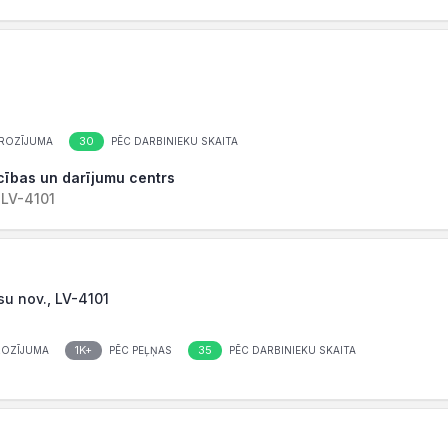
30
ROZĪJUMA
PĒC DARBINIEKU SKAITA
ecības un darījumu centrs
 LV-4101
su nov., LV-4101
1K+
35
ROZĪJUMA
PĒC PEĻŅAS
PĒC DARBINIEKU SKAITA