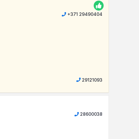
+371 29490404
29121093
28600038