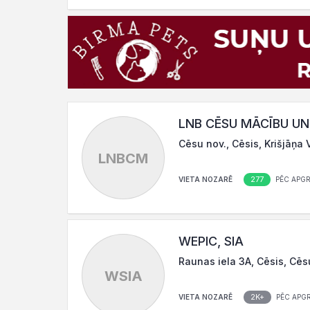
LNB CĒSU MĀCĪBU U
Cēsu nov., Cēsis, Krišjāņa 
LNBCM
277
VIETA NOZARĒ
PĒC APG
WEPIC, SIA
Raunas iela 3A, Cēsis, Cēs
WSIA
2K+
VIETA NOZARĒ
PĒC APG