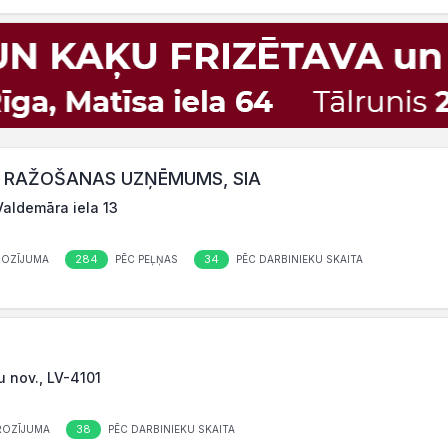
N RAŽOŠANAS UZŅĒMUMS, SIA
Valdemāra iela 13
284
34
ROZĪJUMA
PĒC PEĻŅAS
PĒC DARBINIEKU SKAITA
u nov., LV-4101
38
ROZĪJUMA
PĒC DARBINIEKU SKAITA