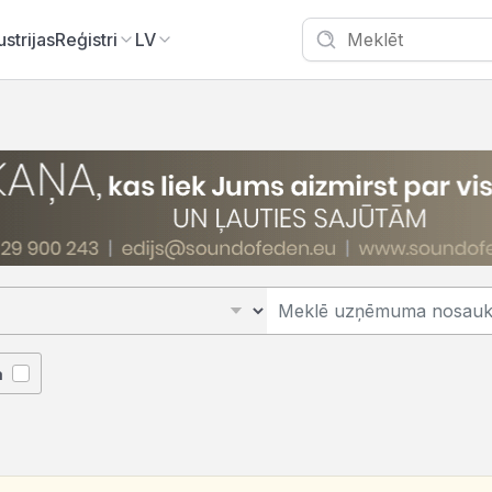
ustrijas
Reģistri
LV
ā