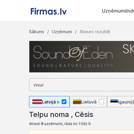
Uzņēmumi
Ind
Sākums
Uzņēmumi
Atlases rezultāti
Latvijā
Lietuvā
Igaunij
9
Telpu noma , Cēsis
Atrasti
9
uzņēmumi, rāda no 1 līdz 9.