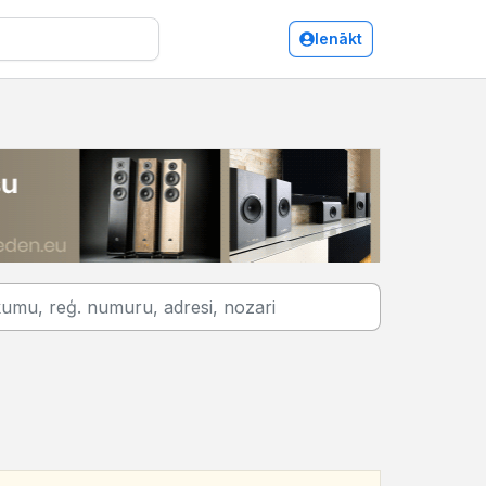
Ienākt
Cēsis/Telpu noma