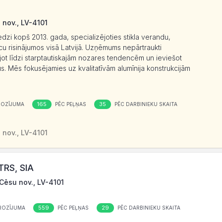
 nov., LV-4101
dzi kopš 2013. gada, specializējoties stikla verandu,
īcu risinājumos visā Latvijā. Uzņēmums nepārtraukti
ot līdzi starptautiskajām nozares tendencēm un ieviešot
s. Mēs fokusējamies uz kvalitatīvām alumīnija konstrukcijām
165
35
ROZĪJUMA
PĒC PEĻŅAS
PĒC DARBINIEKU SKAITA
 nov., LV-4101
RS, SIA
, Cēsu nov., LV-4101
559
29
ROZĪJUMA
PĒC PEĻŅAS
PĒC DARBINIEKU SKAITA