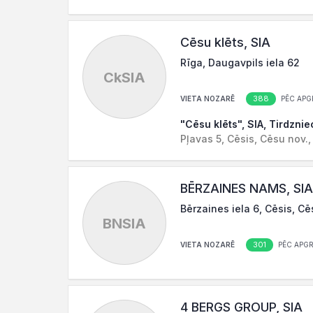
Cēsu klēts, SIA
Rīga, Daugavpils iela 62
CkSIA
388
VIETA NOZARĒ
PĒC APG
"Cēsu klēts", SIA, Tirdzni
Pļavas 5, Cēsis, Cēsu nov.,
BĒRZAINES NAMS, SIA
Bērzaines iela 6, Cēsis, Cē
BNSIA
301
VIETA NOZARĒ
PĒC APG
4 BERGS GROUP, SIA