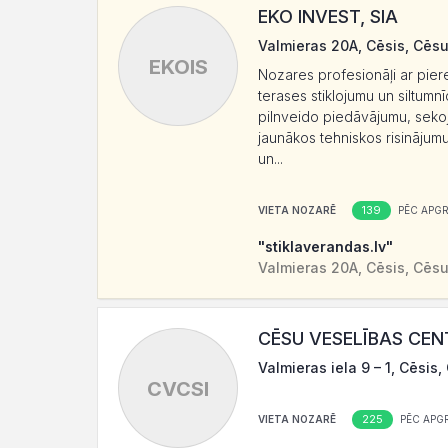
EKO INVEST, SIA
Valmieras 20A, Cēsis, Cēsu
EKOIS
Nozares profesionāļi ar piere
terases stiklojumu un siltumn
pilnveido piedāvājumu, sekoj
jaunākos tehniskos risinājumu
un...
139
VIETA NOZARĒ
PĒC APG
"stiklaverandas.lv"
Valmieras 20A, Cēsis, Cēsu
CĒSU VESELĪBAS CENT
Valmieras iela 9 – 1, Cēsis
CVCSI
225
VIETA NOZARĒ
PĒC APG