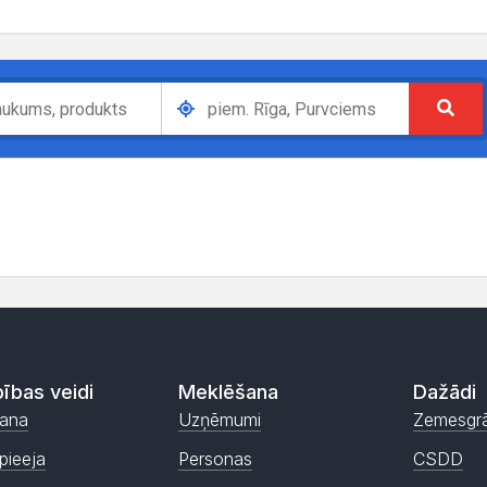
ības veidi
Meklēšana
Dažādi
ana
Uzņēmumi
Zemesgr
pieeja
Personas
CSDD