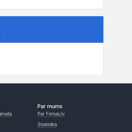
Par mums
āmata
Par Firmas.lv
Statistika