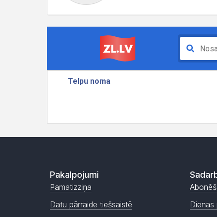
Pakalpojumi
Sadarb
Pamatizziņa
Abonēš
Datu pārraide tiešsaistē
Dienas 