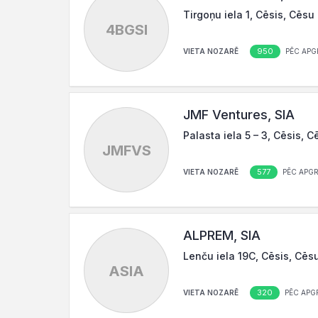
Tirgoņu iela 1, Cēsis, Cēsu
4BGSI
950
VIETA NOZARĒ
PĒC APG
JMF Ventures, SIA
Palasta iela 5 – 3, Cēsis, C
JMFVS
577
VIETA NOZARĒ
PĒC APG
ALPREM, SIA
Lenču iela 19C, Cēsis, Cēsu
ASIA
320
VIETA NOZARĒ
PĒC APG