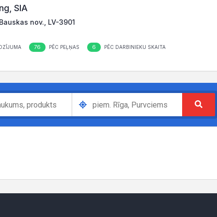
ng, SIA
 Bauskas nov., LV-3901
76
6
OZĪJUMA
PĒC PEĻŅAS
PĒC DARBINIEKU SKAITA