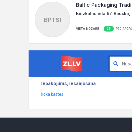
Baltic Packaging Tradi
Bērzkalnu iela 67, Bauska,
BPTSI
25
VIETA NOZARĒ
PĒC APGR