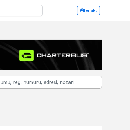
Ienākt
Bauska/Iepakojums, iesaiņošana