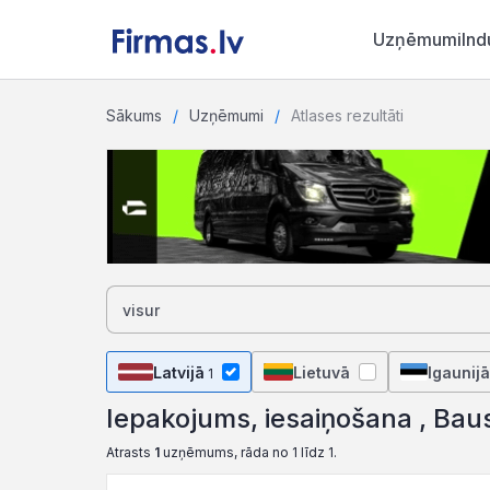
Uzņēmumi
Ind
Sākums
Uzņēmumi
Atlases rezultāti
Latvijā
Lietuvā
Igaunijā
1
Iepakojums, iesaiņošana , Bau
Atrasts
1
uzņēmums, rāda no 1 līdz 1.