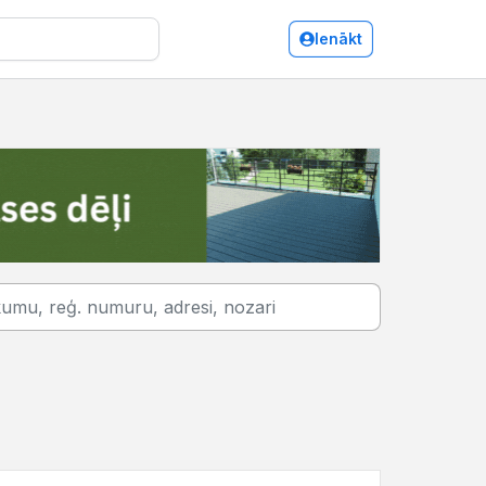
Ienākt
Bauska/Apbedīšanas pakalpojumi