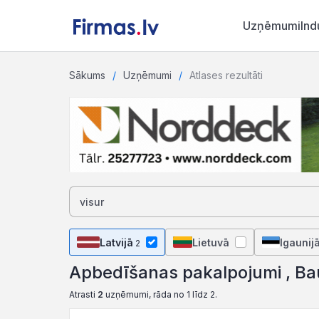
Uzņēmumi
Ind
Sākums
Uzņēmumi
Atlases rezultāti
Latvijā
Lietuvā
Igaunij
2
Apbedīšanas pakalpojumi , B
Atrasti
2
uzņēmumi, rāda no 1 līdz 2.