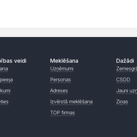
ības veidi
Meklēšana
Dažādi
ana
Uzņēmumi
Zemesgr
pieeja
Personas
CSDD
rkumi
Adreses
Jauni uz
ēties
Izvērstā meklēšana
Ziņas
TOP firmas