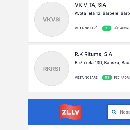
VK VITA, SIA
Avota iela 12, Bārbele, Bār
VKVSI
18
VIETA NOZARĒ
PĒC APGR
R.K Ritums, SIA
Biržu iela 13D, Bauska, Ba
RKRSI
53
VIETA NOZARĒ
PĒC APGR