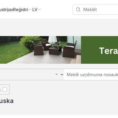
ustrijas
Reģistri
LV
ā
auska