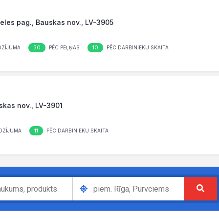
beles pag., Bauskas nov., LV-3905
30
10
OZĪJUMA
PĒC PEĻŅAS
PĒC DARBINIEKU SKAITA
uskas nov., LV-3901
11
OZĪJUMA
PĒC DARBINIEKU SKAITA