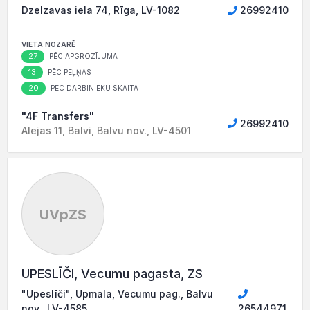
Dzelzavas iela 74, Rīga, LV-1082
26992410
VIETA NOZARĒ
27
PĒC APGROZĪJUMA
13
PĒC PEĻŅAS
20
PĒC DARBINIEKU SKAITA
"4F Transfers"
26992410
Alejas 11, Balvi, Balvu nov., LV-4501
UVpZS
UPESLĪČI, Vecumu pagasta, ZS
"Upeslīči", Upmala, Vecumu pag., Balvu
nov., LV-4585
26544971