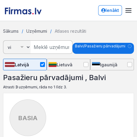
Ienākt
Sākums
Uzņēmumi
Atlases rezultāti
Balvi/Pasažieru pārvadājumi
Latvijā
Lietuvā
Igaunijā
Pasažieru pārvadājumi , Balvi
Atrasti
3
uzņēmumi, rāda no 1 līdz 3.
BASIA