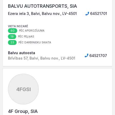
BALVU AUTOTRANSPORTS, SIA
Ezera iela 3, Balvi, Balvu nov., LV-4501
64521701
VIETA NOZARĒ
60
PĒC APGROZĪJUMA
19
PĒC PEĻŅAS
23
PĒC DARBINIEKU SKAITA
Balvu autoosta
64521707
Brīvības 57, Balvi, Balvu nov., LV-4501
4FGSI
4F Group, SIA