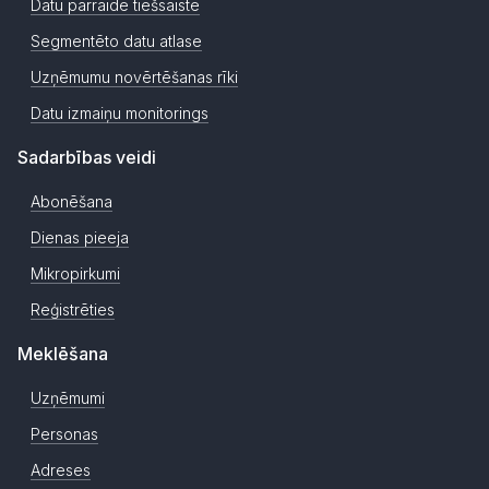
Datu pārraide tiešsaistē
Segmentēto datu atlase
Uzņēmumu novērtēšanas rīki
Datu izmaiņu monitorings
Sadarbības veidi
Abonēšana
Dienas pieeja
Mikropirkumi
Reģistrēties
Meklēšana
Uzņēmumi
Personas
Adreses