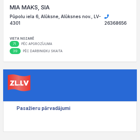
MIA MAKS, SIA
Pūpolu iela 6, Alūksne, Alūksnes nov., LV-
4301
26368656
VIETA NOZARĒ
71
PĒC APGROZĪJUMA
39
PĒC DARBINIEKU SKAITA