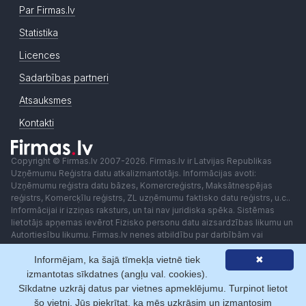
Par Firmas.lv
Statistika
Licences
Sadarbības partneri
Atsauksmes
Kontakti
Copyright © Firmas.lv 2007-2026. Firmas.lv ir Latvijas Republikas
Uzņēmumu Reģistra datu atkalizmantotājs. Informācijas avoti:
Uzņēmumu reģistra datu bāzes, Komercreģistrs, Maksātnespējas
reģistrs, Komercķīlu reģistrs, ZL uzņēmumu faktisko datu reģistrs, u.c..
Informācijai ir izziņas raksturs, un tai nav juridiska spēka. Sistēmas
lietotājs apņemas ievērot Fizisko personu datu aizsardzības likumu un
Autortiesību likumu. Firmas.lv nenes atbildību par darbībām vai
lēmumiem, kas balstīti uz saņemto pakalpojumu. Lietotājam aizliegts
Informējam, ka šajā tīmekļa vietnē tiek
✖
izmantot jebkādas automatizētas sistēmas vai iekārtas (robotus)
piekļuvei sistēmai bez rakstiskas saskaņošanas ar Firmas.lv. Galvenā
izmantotas sīkdatnes (angļu val. cookies).
redaktore: Ingūna Pempere.
Sīkdatne uzkrāj datus par vietnes apmeklējumu. Turpinot lietot
Lietošanas noteikumi
Privātuma politika
Norēķini ar
šo vietni, Jūs piekrītat, ka mēs uzkrāsim un izmantosim