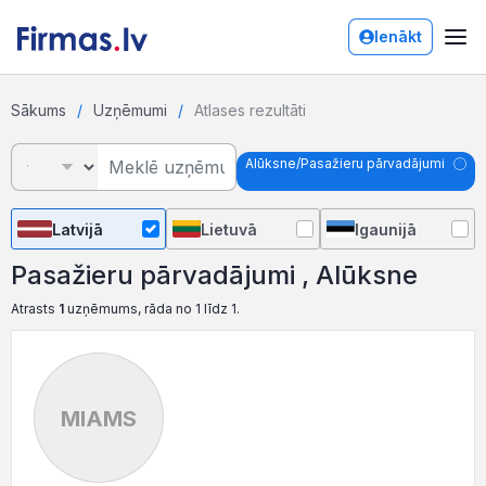
Ienākt
Sākums
Uzņēmumi
Atlases rezultāti
Alūksne/Pasažieru pārvadājumi
Latvijā
Lietuvā
Igaunijā
Pasažieru pārvadājumi , Alūksne
Atrasts
1
uzņēmums, rāda no 1 līdz 1.
MIAMS