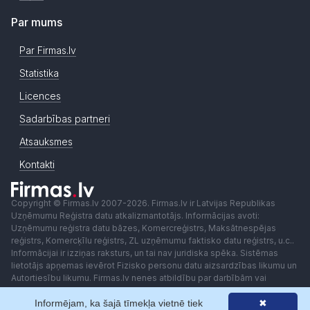
Par mums
Par Firmas.lv
Statistika
Licences
Sadarbības partneri
Atsauksmes
Kontakti
Copyright © Firmas.lv 2007-2026. Firmas.lv ir Latvijas Republikas
Uzņēmumu Reģistra datu atkalizmantotājs. Informācijas avoti:
Uzņēmumu reģistra datu bāzes, Komercreģistrs, Maksātnespējas
reģistrs, Komercķīlu reģistrs, ZL uzņēmumu faktisko datu reģistrs, u.c..
Informācijai ir izziņas raksturs, un tai nav juridiska spēka. Sistēmas
lietotājs apņemas ievērot Fizisko personu datu aizsardzības likumu un
Autortiesību likumu. Firmas.lv nenes atbildību par darbībām vai
lēmumiem, kas balstīti uz saņemto pakalpojumu. Lietotājam aizliegts
Informējam, ka šajā tīmekļa vietnē tiek
✖
izmantot jebkādas automatizētas sistēmas vai iekārtas (robotus)