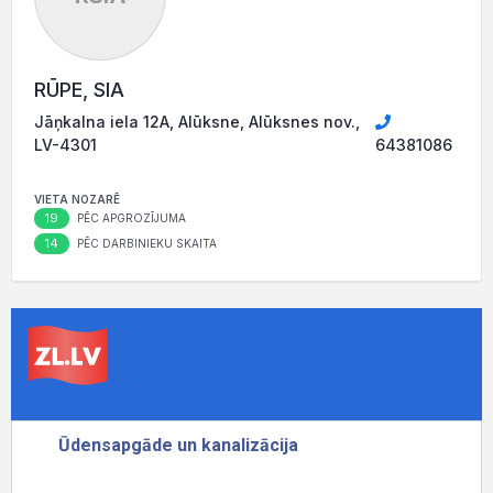
RŪPE, SIA
Jāņkalna iela 12A, Alūksne, Alūksnes nov.,
LV-4301
64381086
VIETA NOZARĒ
19
PĒC APGROZĪJUMA
14
PĒC DARBINIEKU SKAITA