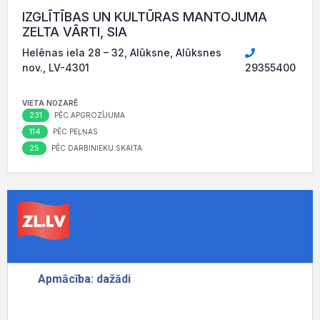
IZGLĪTĪBAS UN KULTŪRAS MANTOJUMA
ZELTA VĀRTI, SIA
Helēnas iela 28 – 32, Alūksne, Alūksnes
nov., LV-4301
29355400
VIETA NOZARĒ
231
PĒC APGROZĪJUMA
114
PĒC PEĻŅAS
25
PĒC DARBINIEKU SKAITA