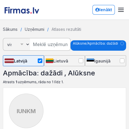
Ienākt
Sākums
Uzņēmumi
Atlases rezultāti
Alūksne/Apmācība: dažādi
Latvijā
Lietuvā
Igaunijā
Apmācība: dažādi , Alūksne
Atrasts
1
uzņēmums, rāda no 1 līdz 1.
IUNKM