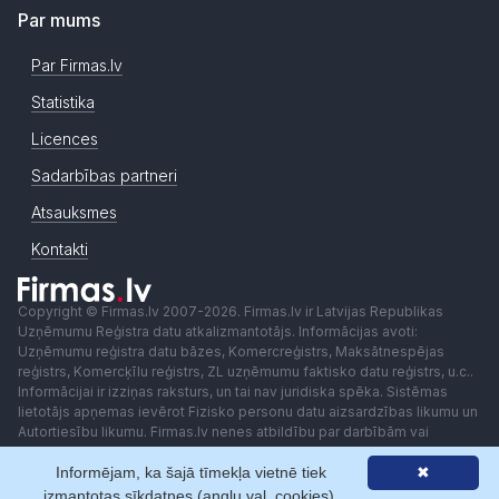
Par mums
Par Firmas.lv
Statistika
Licences
Sadarbības partneri
Atsauksmes
Kontakti
Copyright © Firmas.lv 2007-2026. Firmas.lv ir Latvijas Republikas
Uzņēmumu Reģistra datu atkalizmantotājs. Informācijas avoti:
Uzņēmumu reģistra datu bāzes, Komercreģistrs, Maksātnespējas
reģistrs, Komercķīlu reģistrs, ZL uzņēmumu faktisko datu reģistrs, u.c..
Informācijai ir izziņas raksturs, un tai nav juridiska spēka. Sistēmas
lietotājs apņemas ievērot Fizisko personu datu aizsardzības likumu un
Autortiesību likumu. Firmas.lv nenes atbildību par darbībām vai
lēmumiem, kas balstīti uz saņemto pakalpojumu. Lietotājam aizliegts
Informējam, ka šajā tīmekļa vietnē tiek
✖
izmantot jebkādas automatizētas sistēmas vai iekārtas (robotus)
piekļuvei sistēmai bez rakstiskas saskaņošanas ar Firmas.lv. Galvenā
izmantotas sīkdatnes (angļu val. cookies).