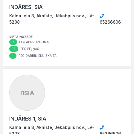
INDĀRES, SIA
Kalna iela 3, Aknīste, Jēkabpils nov., LV-
5208
65266606
VIETA NOZARĒ
7
PĒC APGROZĪJUMA
17
PĒC PEĻŅAS
1
PĒC DARBINIEKU SKAITA
I1SIA
INDĀRES 1, SIA
Kalna iela 3, Aknīste, Jēkabpils nov., LV-
5208
65266606