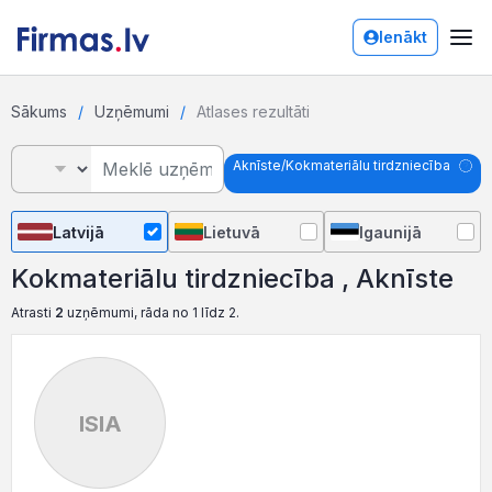
Ienākt
Sākums
Uzņēmumi
Atlases rezultāti
Aknīste/Kokmateriālu tirdzniecība
Latvijā
Lietuvā
Igaunijā
Kokmateriālu tirdzniecība , Aknīste
Atrasti
2
uzņēmumi, rāda no 1 līdz 2.
ISIA