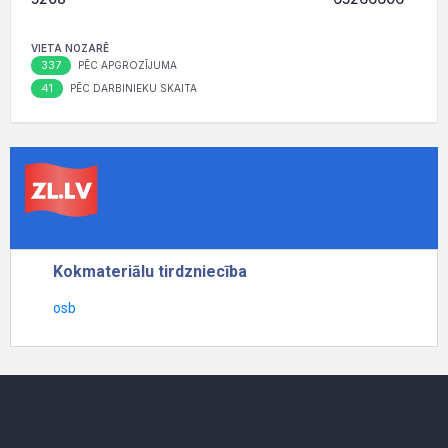
VIETA NOZARĒ
337
PĒC APGROZĪJUMA
41
PĒC DARBINIEKU SKAITA