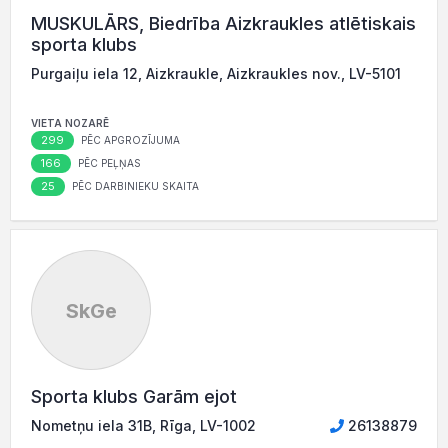
MUSKULĀRS, Biedrība Aizkraukles atlētiskais
sporta klubs
Purgaiļu iela 12, Aizkraukle, Aizkraukles nov., LV-5101
VIETA NOZARĒ
299
PĒC APGROZĪJUMA
166
PĒC PEĻŅAS
25
PĒC DARBINIEKU SKAITA
SkGe
Sporta klubs Garām ejot
Nometņu iela 31B, Rīga, LV-1002
26138879