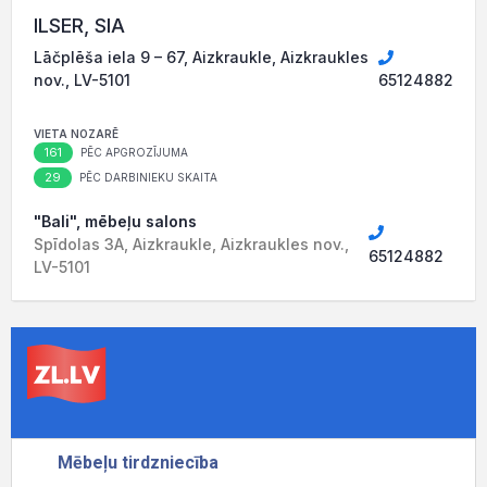
ILSER, SIA
Lāčplēša iela 9 – 67, Aizkraukle, Aizkraukles
nov., LV-5101
65124882
VIETA NOZARĒ
161
PĒC APGROZĪJUMA
29
PĒC DARBINIEKU SKAITA
"Bali", mēbeļu salons
Spīdolas 3A, Aizkraukle, Aizkraukles nov.,
65124882
LV-5101