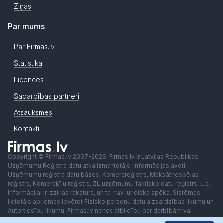
Ziņas
Par mums
Par Firmas.lv
Statistika
Licences
Sadarbības partneri
Atsauksmes
Kontakti
Copyright © Firmas.lv 2007-2026. Firmas.lv ir Latvijas Republikas
Uzņēmumu Reģistra datu atkalizmantotājs. Informācijas avoti:
Uzņēmumu reģistra datu bāzes, Komercreģistrs, Maksātnespējas
reģistrs, Komercķīlu reģistrs, ZL uzņēmumu faktisko datu reģistrs, u.c..
Informācijai ir izziņas raksturs, un tai nav juridiska spēka. Sistēmas
lietotājs apņemas ievērot Fizisko personu datu aizsardzības likumu un
Autortiesību likumu. Firmas.lv nenes atbildību par darbībām vai
lēmumiem, kas balstīti uz saņemto pakalpojumu. Lietotājam aizliegts