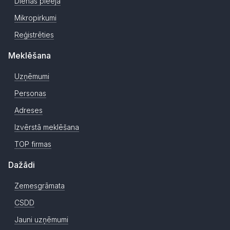
Dienas pieeja
Mikropirkumi
Reģistrēties
Meklēšana
Uzņēmumi
Personas
Adreses
Izvērstā meklēšana
TOP firmas
Dažādi
Zemesgrāmata
CSDD
Jauni uzņēmumi