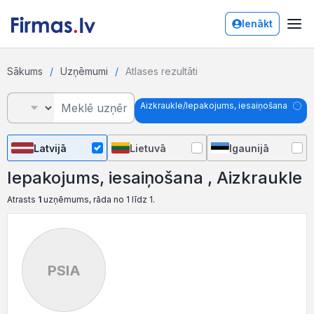
Ienākt
Sākums
Uzņēmumi
Atlases rezultāti
Aizkraukle/Iepakojums, iesaiņošana
Latvijā
Lietuvā
Igaunijā
Iepakojums, iesaiņošana , Aizkraukle
Atrasts
1
uzņēmums, rāda no 1 līdz 1.
PSIA