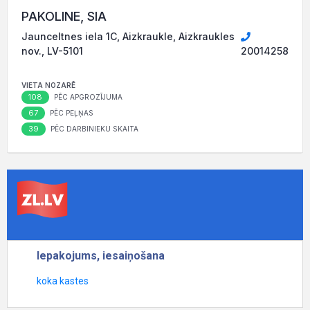
PAKOLINE, SIA
Jaunceltnes iela 1C, Aizkraukle, Aizkraukles
nov., LV-5101
20014258
VIETA NOZARĒ
108
PĒC APGROZĪJUMA
67
PĒC PEĻŅAS
39
PĒC DARBINIEKU SKAITA