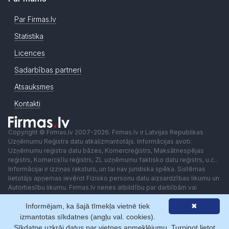
Par Firmas.lv
Statistika
Licences
Sadarbības partneri
Atsauksmes
Kontakti
Copyright © Firmas.lv 2007-2026. Firmas.lv ir Latvijas Republikas
Uzņēmumu Reģistra datu atkalizmantotājs. Informācijas avoti:
Uzņēmumu reģistra datu bāzes, Komercreģistrs, Maksātnespējas
reģistrs, Komercķīlu reģistrs, ZL uzņēmumu faktisko datu reģistrs, u.c..
Informācijai ir izziņas raksturs, un tai nav juridiska spēka. Sistēmas
lietotājs apņemas ievērot Fizisko personu datu aizsardzības likumu un
Autortiesību likumu. Firmas.lv nenes atbildību par darbībām vai
lēmumiem, kas balstīti uz saņemto pakalpojumu. Lietotājam aizliegts
Informējam, ka šajā tīmekļa vietnē tiek
✖
izmantot jebkādas automatizētas sistēmas vai iekārtas (robotus)
piekļuvei sistēmai bez rakstiskas saskaņošanas ar Firmas.lv. Galvenā
izmantotas sīkdatnes (angļu val. cookies).
redaktore: Ingūna Pempere.
Sīkdatne uzkrāj datus par vietnes apmeklējumu. Turpinot lietot