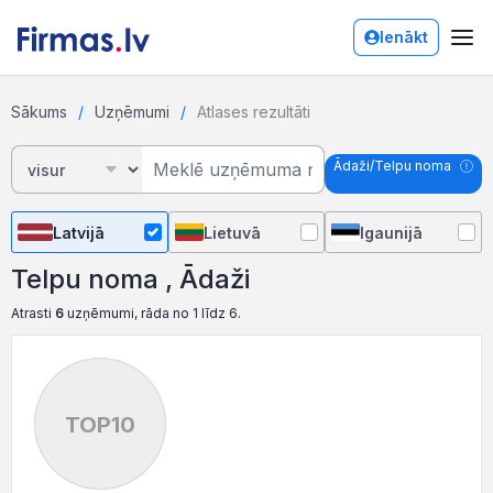
Ienākt
Sākums
Uzņēmumi
Atlases rezultāti
Ādaži/Telpu noma
Latvijā
Lietuvā
Igaunijā
Telpu noma , Ādaži
Atrasti
6
uzņēmumi, rāda no 1 līdz 6.
TOP10