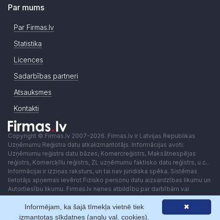
Par mums
Par Firmas.lv
Statistika
Licences
Sadarbības partneri
Atsauksmes
Kontakti
Copyright © Firmas.lv 2007-2026. Firmas.lv ir Latvijas Republikas
Uzņēmumu Reģistra datu atkalizmantotājs. Informācijas avoti:
Uzņēmumu reģistra datu bāzes, Komercreģistrs, Maksātnespējas
reģistrs, Komercķīlu reģistrs, ZL uzņēmumu faktisko datu reģistrs, u.c..
Informācijai ir izziņas raksturs, un tai nav juridiska spēka. Sistēmas
lietotājs apņemas ievērot Fizisko personu datu aizsardzības likumu un
Autortiesību likumu. Firmas.lv nenes atbildību par darbībām vai
lēmumiem, kas balstīti uz saņemto pakalpojumu. Lietotājam aizliegts
Informējam, ka šajā tīmekļa vietnē tiek
✖
izmantot jebkādas automatizētas sistēmas vai iekārtas (robotus)
piekļuvei sistēmai bez rakstiskas saskaņošanas ar Firmas.lv. Galvenā
izmantotas sīkdatnes (angļu val. cookies).