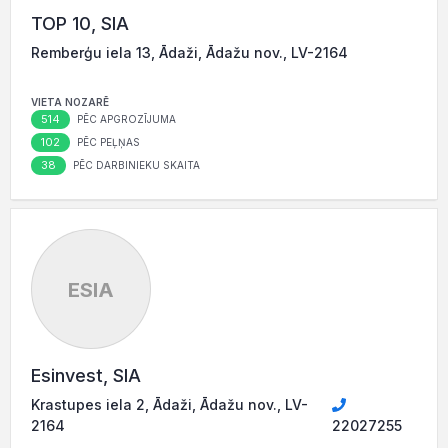
TOP 10, SIA
Remberģu iela 13, Ādaži, Ādažu nov., LV-2164
VIETA NOZARĒ
514
PĒC APGROZĪJUMA
102
PĒC PEĻŅAS
38
PĒC DARBINIEKU SKAITA
ESIA
Esinvest, SIA
Krastupes iela 2, Ādaži, Ādažu nov., LV-
2164
22027255