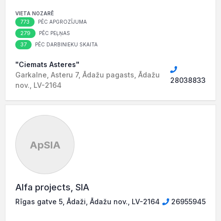
VIETA NOZARĒ
773
PĒC APGROZĪJUMA
279
PĒC PEĻŅAS
37
PĒC DARBINIEKU SKAITA
"Ciemats Asteres"
Garkalne, Asteru 7, Ādažu pagasts, Ādažu
28038833
nov., LV-2164
ApSIA
Alfa projects, SIA
Rīgas gatve 5, Ādaži, Ādažu nov., LV-2164
26955945