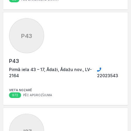
P43
P43
Pirmā iela 43 – 17, Ādaži, Ādažu nov., LV-
2164
22023543
VIETA NOZARĒ
972
PĒC APGROZĪJUMA