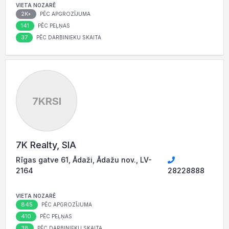
VIETA NOZARĒ
2K+
PĒC APGROZĪJUMA
141
PĒC PEĻŅAS
37
PĒC DARBINIEKU SKAITA
7KRSI
7K Realty, SIA
Rīgas gatve 61, Ādaži, Ādažu nov., LV-
2164
28228888
VIETA NOZARĒ
845
PĒC APGROZĪJUMA
410
PĒC PEĻŅAS
38
PĒC DARBINIEKU SKAITA