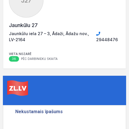
J27
Jaunkūlu 27
Jaunkūlu iela 27 – 3, Ādaži, Ādažu nov.,
LV-2164
29448476
VIETA NOZARĒ
38
PĒC DARBINIEKU SKAITA