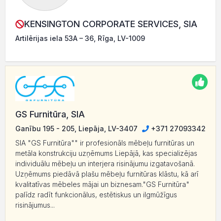
KENSINGTON CORPORATE SERVICES, SIA
Artilērijas iela 53A – 36, Rīga, LV-1009
GS Furnitūra, SIA
Ganību 195 - 205, Liepāja, LV-3407
+371 27093342
SIA "GS Furnitūra"" ir profesionāls mēbeļu furnitūras un
metāla konstrukciju uzņēmums Liepājā, kas specializējas
individuālu mēbeļu un interjera risinājumu izgatavošanā.
Uzņēmums piedāvā plašu mēbeļu furnitūras klāstu, kā arī
kvalitatīvas mēbeles mājai un biznesam."GS Furnitūra"
palīdz radīt funkcionālus, estētiskus un ilgmūžīgus
risinājumus...