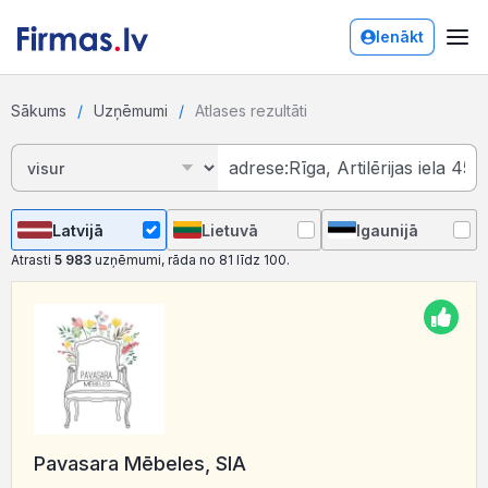
Ienākt
Sākums
Uzņēmumi
Atlases rezultāti
Latvijā
Lietuvā
Igaunijā
Atrasti
5 983
uzņēmumi, rāda no 81 līdz 100.
Pavasara Mēbeles, SIA