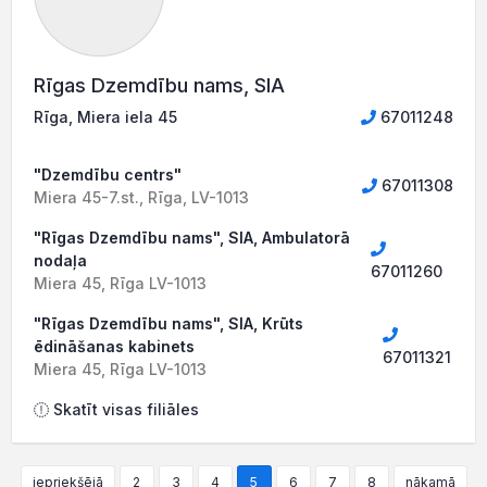
Rīgas Dzemdību nams, SIA
Rīga, Miera iela 45
67011248
"Dzemdību centrs"
67011308
Miera 45-7.st., Rīga, LV-1013
"Rīgas Dzemdību nams", SIA, Ambulatorā
nodaļa
67011260
Miera 45, Rīga LV-1013
"Rīgas Dzemdību nams", SIA, Krūts
ēdināšanas kabinets
67011321
Miera 45, Rīga LV-1013
Skatīt visas filiāles
iepriekšējā
2
3
4
5
6
7
8
nākamā