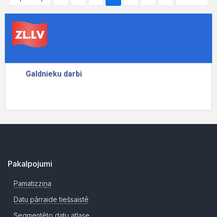
Pakalpojumi
Pamatizziņa
Datu pārraide tiešsaistē
Segmentēto datu atlase