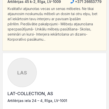
Artilērijas 45 k-2, Rīga, LV-1009
+371 26653779
Kvalitatīvi atjaunotas vecas un senas mēbeles. Ne tikai
atjaunosim noskumušu mēbeli un dosim tai otru elpu, bet
arī iekārtosim tavu interjeru ar pavisam īpašām
pērlēm. Piedāvātie pakalpojumi:- Mēbeļu atjaunošana
specpasūtījumā- Unikālu mēbeļu pasūtīšana- Skolas,
semināri un kursi- Interjera iekārtošana un dizains-
Korporatīvo pasākumu...
LAS
LAT-COLLECTION, AS
Artilērijas iela 24 – 4, Rīga, LV-1001