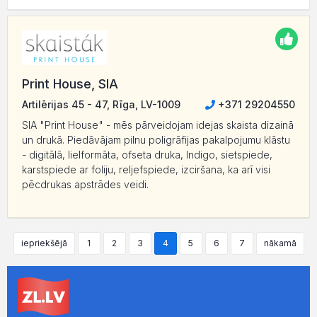
Print House, SIA
Artilērijas 45 - 47, Rīga, LV-1009
+371 29204550
SIA "Print House" - mēs pārveidojam idejas skaista dizainā
un drukā. Piedāvājam pilnu poligrāfijas pakalpojumu klāstu
- digitālā, lielformāta, ofseta druka, Indigo, sietspiede,
karstspiede ar foliju, reljefspiede, izciršana, ka arī visi
pēcdrukas apstrādes veidi.
iepriekšējā
1
2
3
4
5
6
7
nākamā