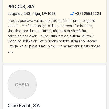
PRODUS, SIA
Latgales 443, Rīga, LV-1063
+371 25542224
Produs piedāvā vairāk nekā 50 dažādus jumtu segumu
veidus – metāla dakstiņprofilus, trapecprofila loksnes,
klasiskos profilus un citus risinājumus privātmājām,
saimniecības ēkām un industriāliem objektiem. Mums ir
viena no lielākajām lietus ūdens noteksistēmu noliktavām
Latvijā, kā arī plašs jumtu plēvju un membrānu klāsts drošai
un...
CESIA
Creo Event, SIA