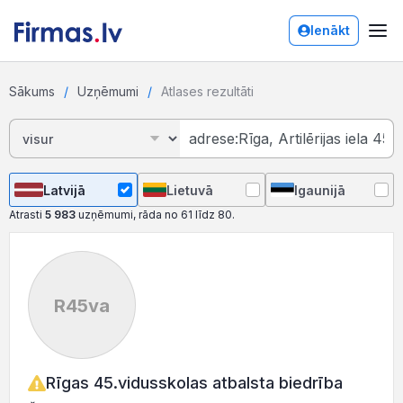
Ienākt
Sākums
Uzņēmumi
Atlases rezultāti
Latvijā
Lietuvā
Igaunijā
Atrasti
5 983
uzņēmumi, rāda no 61 līdz 80.
R45va
Rīgas 45.vidusskolas atbalsta biedrība