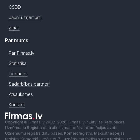
CSDD
Jauni uzņēmumi
Ziņas
Par mums
Par Firmas.lv
Statistika
Licences
Sadarbības partneri
Atsauksmes
Kontakti
Copyright © Firmas.lv 2007-2026. Firmas.lv ir Latvijas Republikas
Uzņēmumu Reģistra datu atkalizmantotājs. Informācijas avoti:
Uzņēmumu reģistra datu bāzes, Komercreģistrs, Maksātnespējas
reģistrs, Komercķīlu reģistrs, ZL uzņēmumu faktisko datu reģistrs, u.c..