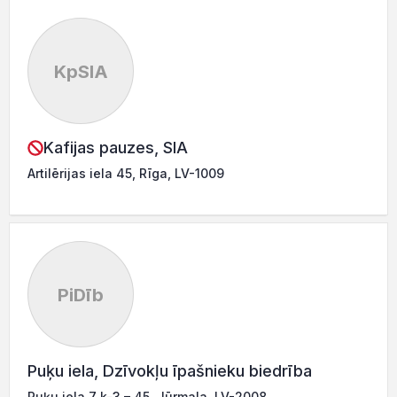
KpSIA
Kafijas pauzes, SIA
Artilērijas iela 45, Rīga, LV-1009
PiDīb
Puķu iela, Dzīvokļu īpašnieku biedrība
Puķu iela 7 k-3 – 45, Jūrmala, LV-2008