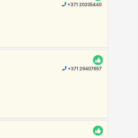
+371 20205440
+371 29407657