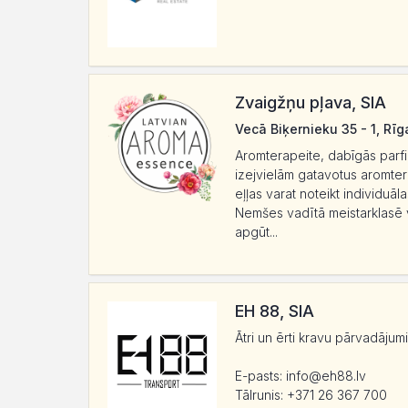
Zvaigžņu pļava, SIA
Vecā Biķernieku 35 - 1, Rīg
Aromterapeite, dabīgās parf
izejvielām gatavotus aromte
eļļas varat noteikt individuāl
Nemšes vadītā meistarklasē v
apgūt...
EH 88, SIA
Ātri un ērti kravu pārvadāju
E-pasts: info@eh88.lv
Tālrunis: +371 26 367 700