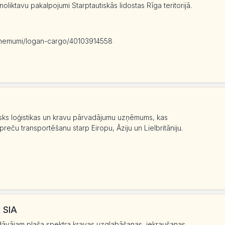
liktavu pakalpojumi Starptautiskās lidostas Rīga teritorijā.
nemumi/
logan-cargo/
40103914558
tisks loģistikas un kravu pārvadājumu uzņēmums, kas
reču transportēšanu starp Eiropu, Āziju un Lielbritāniju.
 SIA
dāvājam plaša spektra kravas uzglabāšanas, iekraušanas,