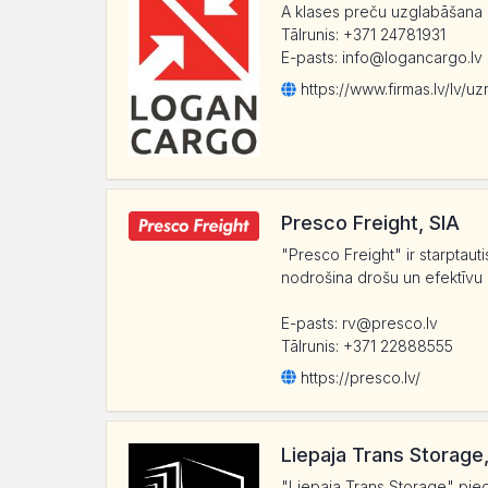
A klases preču uzglabāšana no
Tālrunis: +371 24781931
E-pasts: info@logancargo.lv
https:/
/
www.firmas.lv/
lv/
uz
Presco Freight, SIA
"Presco Freight" ir starptau
nodrošina drošu un efektīvu p
E-pasts: rv@presco.lv
Tālrunis: +371 22888555
https:/
/
presco.lv/
Liepaja Trans Storage,
"Liepaja Trans Storage" pie