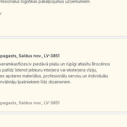
ofesionālus loģistikas pakalpojumus uzņēmumiem.
v
 pagasts, Saldus nov., LV-3851
keramikasflizes.lv piedāvā plašu un rūpīgi atlasītu Brocēnos
palīdz īstenot jebkuru interjera vai eksterjera vīziju,
tes apdares materiālus, profesionālu servisu un individuālu
rivātmāju īpašniekiem līdz dizaineriem.
 pagasts, Saldus nov., LV-3851