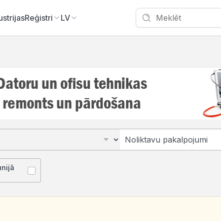
ustrijas
Reģistri
LV
unijā