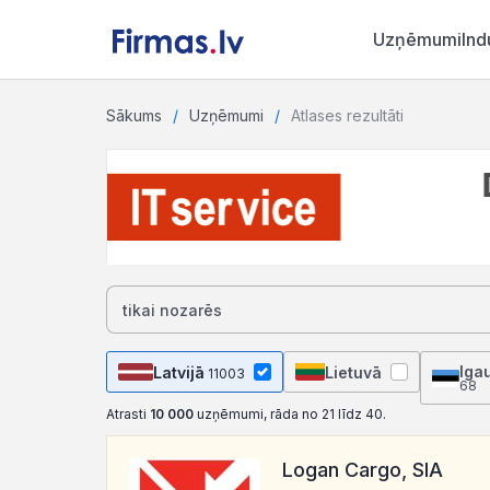
Uzņēmumi
Ind
Sākums
Uzņēmumi
Atlases rezultāti
Iga
Latvijā
Lietuvā
11003
68
Atrasti
10 000
uzņēmumi, rāda no 21 līdz 40.
Logan Cargo, SIA