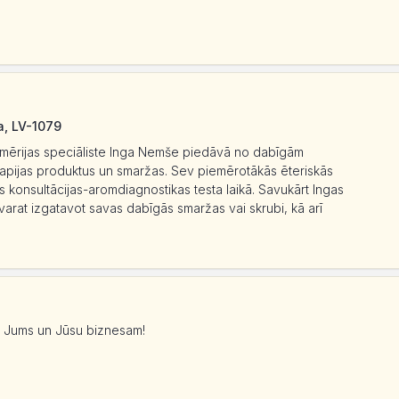
a, LV-1079
imērijas speciāliste Inga Nemše piedāvā no dabīgām
rapijas produktus un smaržas. Sev piemērotākās ēteriskās
as konsultācijas-aromdiagnostikas testa laikā. Savukārt Ingas
arat izgatavot savas dabīgās smaržas vai skrubi, kā arī
mi Jums un Jūsu biznesam!