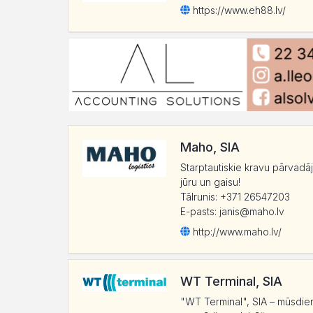
https:/
/
www.eh88.lv/
Maho, SIA
Starptautiskie kravu pārvad
jūru un gaisu!
Tālrunis: +371 26547203
E-pasts: janis@maho.lv
http:/
/
www.maho.lv/
WT Terminal, SIA
"WT Terminal", SIA – mūsdien