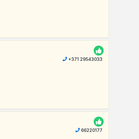
+371 29543033
66220177