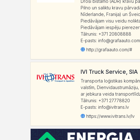
Droši bīstamo (ADR) kravu p
Pilno un saliktu kravu pārvad
Nīderlande, Franija) un Šveici
Piedāvājam visu veidu nolikt
Piedāvājam iespēju pierezerv
Tālrunis: +371 20808888
E-pasts: info@grafaauto.com
http:/
/
grafaauto.com/
#
IVI Truck Service, SIA
Transporta loģistikas kompān
valstīm, Dienvidaustrumāziju
ar jebkura veida transportlīd
Tālrunis: +371 27778820
E-pasts: info@ivitrans.lv
https:/
/
www.ivitrans.lv/
lv