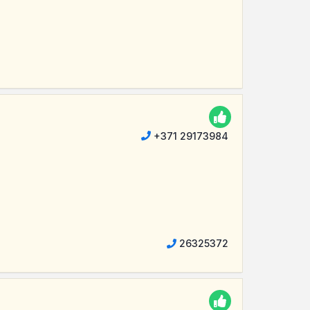
+371 29173984
26325372