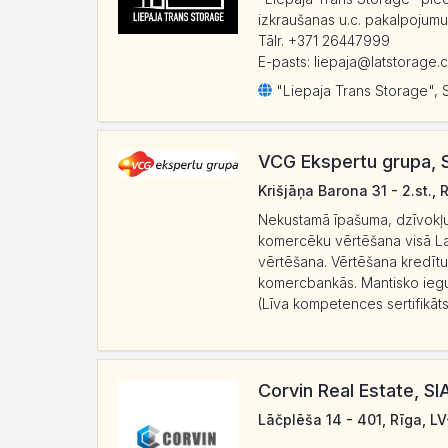
izkraušanas u.c. pakalpojumu
Tālr. +371 26447999
E-pasts: liepaja@latstorage.
"Liepaja Trans Storage", 
VCG Ekspertu grupa, 
Krišjāņa Barona 31 - 2.st., 
Nekustamā īpašuma, dzīvokļu
komercēku vērtēšana visā Lat
vērtēšana. Vērtēšana kredītu
komercbankās. Mantisko iegu
(Līva kompetences sertifikāts.
Corvin Real Estate, SI
Lāčplēša 14 - 401, Rīga, LV