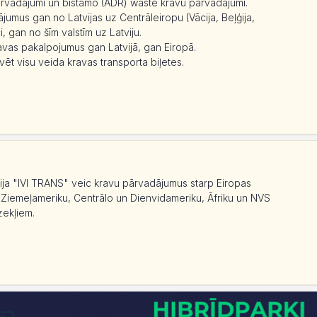
ārvadājumi un bīstamo (ADR) waste kravu pārvadājumi.
ājumus gan no Latvijas uz Centrāleiropu (Vācija, Beļģija,
, gan no šīm valstīm uz Latviju.
avas pakalpojumus gan Latvijā, gan Eiropā.
ēt visu veida kravas transporta biļetes.
ija "IVI TRANS" veic kravu pārvadājumus starp Eiropas
, Ziemeļameriku, Centrālo un Dienvidameriku, Āfriku un NVS
zekļiem.