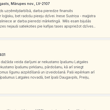
agasts, Mārupes nov., LV-2107
āds uzņēmējdarbībā, darba pieredze finansēs
loģisku, bet radošu pieeju dzīvei. Inese Sustriņa - maģistra
ksliniece ar darba pieredzi mārketingā. Mēs esam bijušās
es nejauši satiekoties pie kafijas tases apspriežot dzīves...
5401
 ir dažāda veida darījumi ar nekustamo īpašumu Latgales
ekustamo īpašumu pirkšanu, pārdošanu, kā arī sniegt
omus līgumu aizpildīšanā un izveidošanā. Paši iepērkam arī
īpašumus Latgales novadā, bet īpaši Daugavpils, Preiļu,