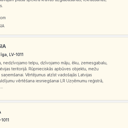
s.
com
SIA
SIA
Rīga, LV-1011
, nedzīvojamo telpu, dzīvojamo māju, ēku, zemesgabalu,
vijas teritorijā. Rūpnieciskās apbūves objektu, mežu
 saņemšanai. Vērtējumus atzīst vadošajās Latvijas
ldījumu vērtēšana iesniegšanai LR Uzņēmumu reģistrā,
..
A
-1011