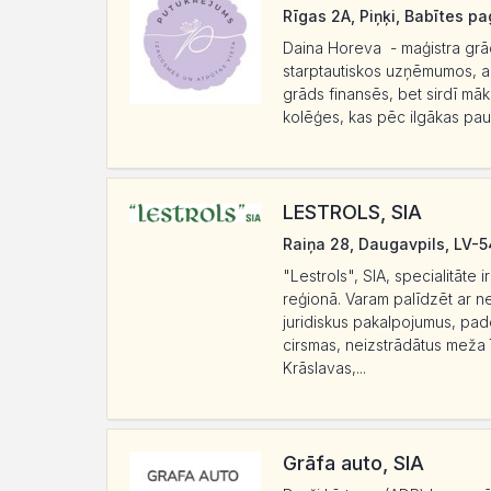
Rīgas 2A, Piņķi, Babītes p
Daina Horeva - maģistra gr
starptautiskos uzņēmumos, ar 
grāds finansēs, bet sirdī mā
kolēģes, kas pēc ilgākas pauz
LESTROLS, SIA
Raiņa 28, Daugavpils, LV-
"Lestrols", SIA, specialitāte
reģionā. Varam palīdzēt ar n
juridiskus pakalpojumus, pad
cirsmas, neizstrādātus meža 
Krāslavas,...
Grāfa auto, SIA