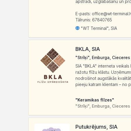
apstrādi, uzglabāšanu un pr
E-pasts: office@wt-terminal.l
Tālrunis: 67840765
"WT Terminal", SIA
BKLA, SIA
"Strīķi", Emburga, Cieceres
SIA "BKLA" interneta veikals 
ražotu flīžu klāstu. Uzņēmums 
nodrošinot augstākās kvalitā
pieeju katram klientam – no p
"Keramikas flīzes"
"Strīķi", Emburga, Cieceres
Putukrējums, SIA