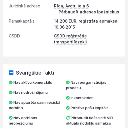
Juridiskā adrese
Rīga, Avotu iela 6
Pārbaudīt adreses īpašniekus
Pamatkapitāls
14 200 EUR, reģistrēta apmaksa
10.06.2015
CSDD
CSDD reģistrētie
transportlīdzekļi
Svarīgākie fakti
Nav aktīvu komercķīlu
Nav reorganizācijas
procesu
Nav nodrošinājumu
Ir kontaktdati
Nav apturēta saimnieciskā
darbība
Pozitīvs pašu kapitāls
Nav darbības
Pārbaudīt tiešsaistē VID
ierobežojumu
aktuālo nodokļu samaksu