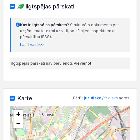
Ilgtspējas pārskati
Kas ir ilgtspējas pārskats?
Strukturēts dokuments par
uzņēmuma ietekmi uz vidi, sociālajiem aspektiem un
pārvaldību (ESG).
Lasīt vairāk
Ilgtspējas pārskati nav pievienoti.
Pievienot
Karte
Rādīt
juridisko
/
faktisko
adresi
+
−