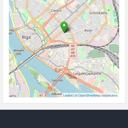
Leaflet
| ©
OpenStreetMap contributors