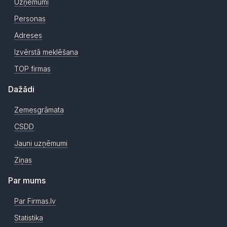
Uzņēmumi
Personas
Adreses
Izvērstā meklēšana
TOP firmas
Dažādi
Zemesgrāmata
CSDD
Jauni uzņēmumi
Ziņas
Par mums
Par Firmas.lv
Statistika