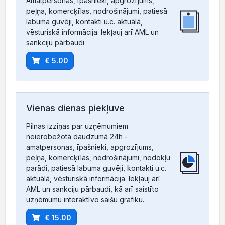
Amatpersonas, īpašnieki, apgrozījums,
peļņa, komercķīlas, nodrošinājumi, patiesā
labuma guvēji, kontakti u.c. aktuālā,
vēsturiskā informācija. Iekļauj arī AML un
sankciju pārbaudi
€ 5.00
Vienas dienas piekļuve
Pilnas izziņas par uzņēmumiem
neierobežotā daudzumā 24h -
amatpersonas, īpašnieki, apgrozījums,
peļņa, komercķīlas, nodrošinājumi, nodokļu
parādi, patiesā labuma guvēji, kontakti u.c.
aktuālā, vēsturiskā informācija. Iekļauj arī
AML un sankciju pārbaudi, kā arī saistīto
uzņēmumu interaktīvo saišu grafiku.
€ 15.00