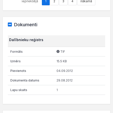
iepriekšējā
1
2
3
4
nākamā
Dokumenti
Dalībnieku reģistrs
TIF
15.5 KB
04.09.2012
29.08.2012
1