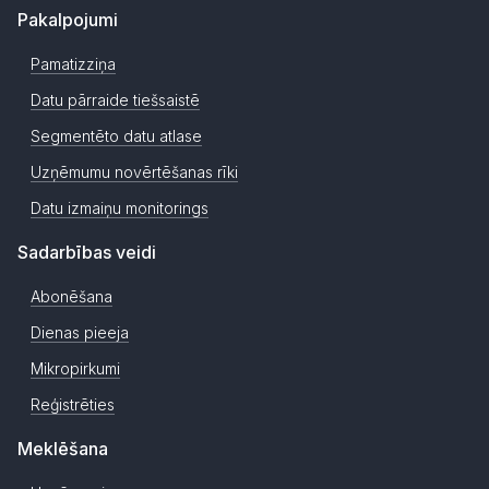
Pakalpojumi
Pamatizziņa
Datu pārraide tiešsaistē
Segmentēto datu atlase
Uzņēmumu novērtēšanas rīki
Datu izmaiņu monitorings
Sadarbības veidi
Abonēšana
Dienas pieeja
Mikropirkumi
Reģistrēties
Meklēšana