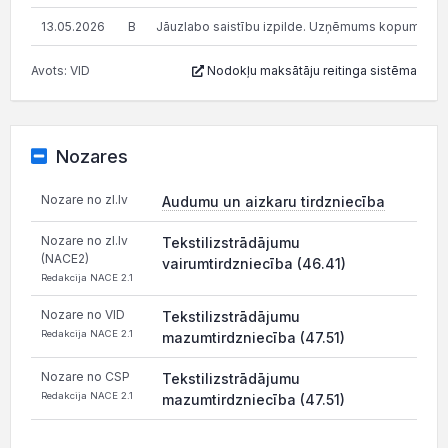
13.05.2026
B
Jāuzlabo saistību izpilde. Uzņēmums kopumā pilda s
Avots: VID
Nodokļu maksātāju reitinga sistēma
Nozares
Nozare no zl.lv
Audumu un aizkaru tirdzniecība
Nozare no zl.lv
Tekstilizstrādājumu
(NACE2)
vairumtirdzniecība (46.41)
Redakcija NACE 2.1
Nozare no VID
Tekstilizstrādājumu
Redakcija NACE 2.1
mazumtirdzniecība (47.51)
Nozare no CSP
Tekstilizstrādājumu
Redakcija NACE 2.1
mazumtirdzniecība (47.51)