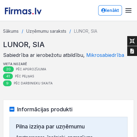
Ienākt
Sākums
Uzņēmumu saraksts
LUNOR, SIA
LUNOR, SIA
Sabiedrība ar ierobežotu atbildību,
Mikrosabiedrība
VIETA NOZARĒ
20
PĒC APGROZĪJUMA
41
PĒC PEĻŅAS
9
PĒC DARBINIEKU SKAITA
Informācijas produkti
Pilna izziņa par uzņēmumu