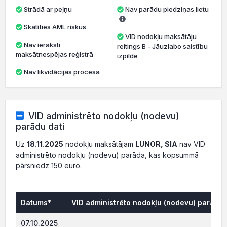
Strādā ar peļņu
Nav parādu piedziņas lietu
Skatīties AML riskus
VID nodokļu maksātāju
Nav ieraksti
reitings B - Jāuzlabo saistību
maksātnespējas reģistrā
izpilde
Nav likvidācijas procesa
VID administrēto nodokļu (nodevu)
parādu dati
Uz
18.11.2025
nodokļu maksātājam
LUNOR, SIA
nav VID
administrēto nodokļu (nodevu) parāda, kas kopsummā
pārsniedz 150 euro.
Datums*
VID administrēto nodokļu (nodevu) parāds,
999.
07.10.2025