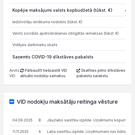
Kopējie maksājumi valsts kopbudžetā (tūkst. €)
44.5
Iedzīvotāju ienākuma nodoklis (tūkst. €)
3.3
Valsts sociālās apdrošināšanas obligātās iemaksas (tūkst. €)
17.3
Vidējais darbinieku skaits
Saņemts COVID-19 dīkstāves pabalsts
12.0
Avots:
Pārbaudīt tiešsaistē VID
Skatīties pilno dīkstāves
VID
aktuālo nodokļu samaksu
pabalstu sarakstu
VID nodokļu maksātāju reitinga vēsture
04.09.2025
B
Jāuzlabo saistību izpilde. Uzņēmums kopumā pilda s
11.11.2025
A
Laba saistību izpilde. Uzņēmumam nav būtisku n