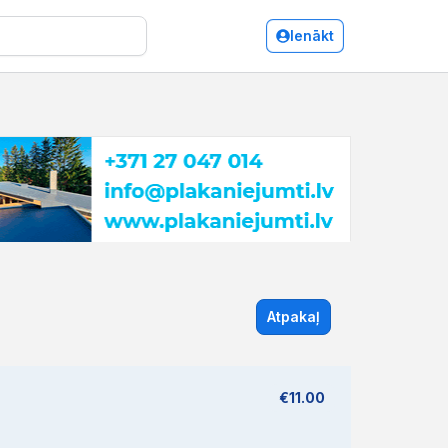
Ienākt
Atpakaļ
€11.00