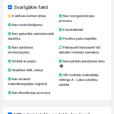
Svarīgākie fakti
Ir aktīvas komercķīlas
Nav reorganizācijas
procesu
Nav nodrošinājumu
Ir kontaktdati
Nav apturēta saimnieciskā
darbība
Pozitīvs pašu kapitāls
Nav darbības
Pārbaudīt tiešsaistē VID
ierobežojumu
aktuālo nodokļu samaksu
Strādā ar peļņu
Nav parādu piedziņas lietu
Skatīties AML riskus
VID nodokļu maksātāju
Nav ieraksti
reitings A - Laba saistību
maksātnespējas reģistrā
izpilde
Nav likvidācijas procesa