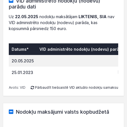
VID administrēto nodokļu (nodevu)
parādu dati
Uz
22.05.2025
nodokļu maksātājam
LIKTENIS, SIA
nav
VID administrēto nodokļu (nodevu) parāda, kas
kopsummā pārsniedz 150 euro.
Datums*
VID administrēto nodokļu (nodevu) parāds,
0.
20.05.2025
220.
25.01.2023
Avots: VID
Pārbaudīt tiešsaistē VID aktuālo nodokļu samaksu
Nodokļu maksājumi valsts kopbudžetā