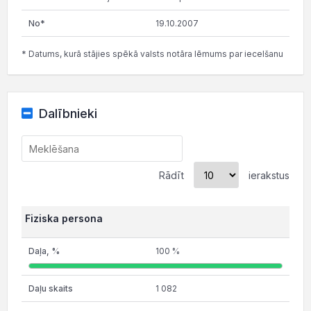
19.10.2007
* Datums, kurā stājies spēkā valsts notāra lēmums par iecelšanu
Dalībnieki
Rādīt
ierakstus
Fiziska persona
100 %
1 082