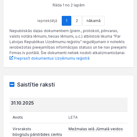
Rāda 1 no 2 lapām
iepriekšējā
1
2
nākamā
Nepubliskās daļas dokumentiem (piem., protokoli, pilnvaras,
valsts notāra lēmumi, tiesas lēmumi, u.c.) atbilstoši likuma “Par
Latvijas Republikas Uzņēmumu reģistru” regulējumam ir noteikts
ierobežotas pieejamības informācijas statuss un tie nav pieejami
Firmas.lv portālā. Šie dokumenti netiek nodoti atkalizmantošanai.
Pieprasīt dokumentus Uzņēmumu reģistrā
Saistītie raksti
31.10.2025
LETA
Mežmalas ielā Jūrmalā veidos
būvgružu pārstrādes centru