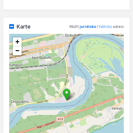
Karte
Rādīt
juridisko
/
faktisko
adresi
+
−