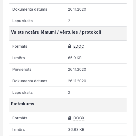
26.11.2020
2
Valsts notāru lēmumi / vēstules / protokoli
EDOC
65.9 KB
26.11.2020
26.11.2020
2
Pieteikums
DOCX
36.83 KB