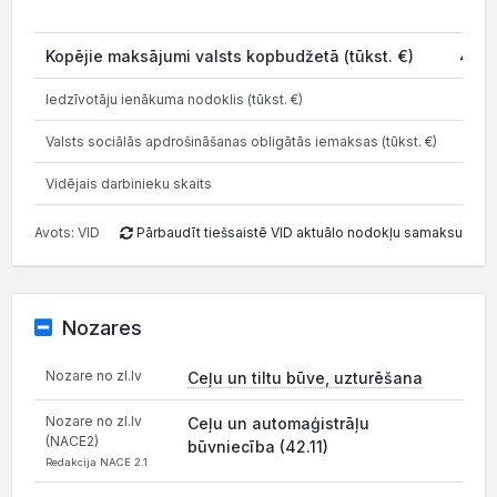
20
Kopējie maksājumi valsts kopbudžetā (tūkst. €)
486.
Iedzīvotāju ienākuma nodoklis (tūkst. €)
342.
Valsts sociālās apdrošināšanas obligātās iemaksas (tūkst. €)
501.
Vidējais darbinieku skaits
Avots: VID
Pārbaudīt tiešsaistē VID aktuālo nodokļu samaksu
Nozares
Nozare no zl.lv
Ceļu un tiltu būve, uzturēšana
Nozare no zl.lv
Ceļu un automaģistrāļu
(NACE2)
būvniecība (42.11)
Redakcija NACE 2.1