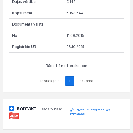
€ 142
€ 153 644
11.08.2015
26.10.2015
Rāda 1–1 no 1 ierakstiem
iepriekšējā
1
nākamā
Kontakti
sadarbībā ar
Pieteikt informācijas
izmaiņas