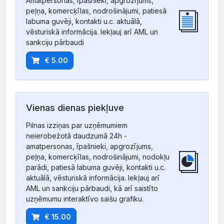
Amatpersonas, īpašnieki, apgrozījums,
peļņa, komercķīlas, nodrošinājumi, patiesā
labuma guvēji, kontakti u.c. aktuālā,
vēsturiskā informācija. Iekļauj arī AML un
sankciju pārbaudi
€ 5.00
Vienas dienas piekļuve
Pilnas izziņas par uzņēmumiem
neierobežotā daudzumā 24h -
amatpersonas, īpašnieki, apgrozījums,
peļņa, komercķīlas, nodrošinājumi, nodokļu
parādi, patiesā labuma guvēji, kontakti u.c.
aktuālā, vēsturiskā informācija. Iekļauj arī
AML un sankciju pārbaudi, kā arī saistīto
uzņēmumu interaktīvo saišu grafiku.
€ 15.00