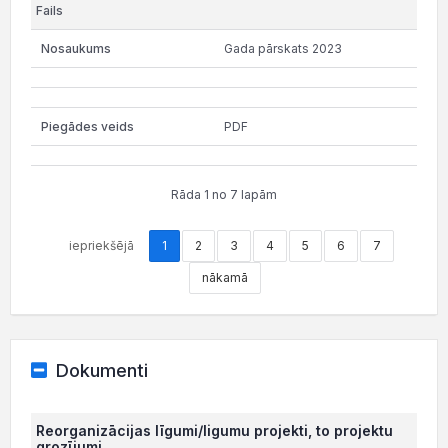
Gada pārskats 2023
PDF
Rāda 1 no 7 lapām
iepriekšējā
1
2
3
4
5
6
7
nākamā
Dokumenti
Reorganizācijas līgumi/ligumu projekti, to projektu
grozījumi