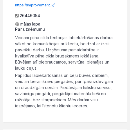
https://improvement.lv/
26446054
mājas lapa
Par uzņēmumu
Veicam pilna cikla teritorijas labiekārtošanas darbus,
sākot no komunikācijas ar klientu, beidzot ar izcili
paveiktu darbu. Uzņēmuma pamatdarbība ir
kvalitatīva pilna cikla bruģakmens ieklāšana.
Būvējam arī piebraucamos, servitūta, piemājas un
lauku ceļus.
Papildus labiekārtošanas un ceļu būves darbiem,
veic arī beramkravu piegādes, par īpaši izdevīgām
un draudzīgām cenām. Piedāvājam lielisku servisu,
savlaicīgu piegādi, piegādājot materiālu tieši no
ražotāja, bez starpniekiem. Mēs darām visu
iespējamo, lai īstenotu klientu ieceres.