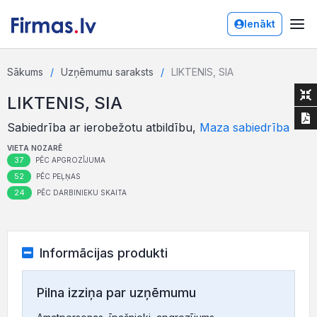
Ienākt
Sākums
Uzņēmumu saraksts
LIKTENIS, SIA
LIKTENIS, SIA
Sabiedrība ar ierobežotu atbildību,
Maza sabiedrība
VIETA NOZARĒ
37
PĒC APGROZĪJUMA
52
PĒC PEĻŅAS
24
PĒC DARBINIEKU SKAITA
Informācijas produkti
Pilna izziņa par uzņēmumu