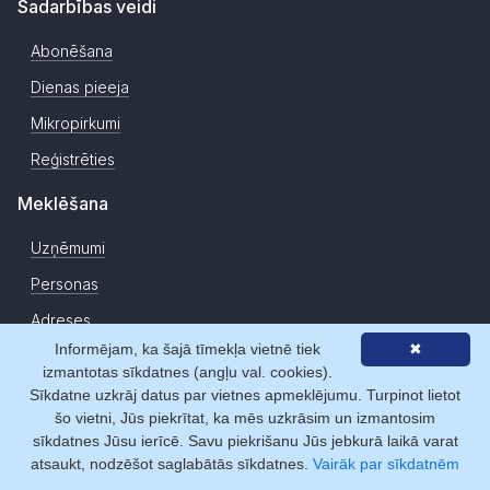
Sadarbības veidi
Abonēšana
Dienas pieeja
Mikropirkumi
Reģistrēties
Meklēšana
Uzņēmumi
Personas
Adreses
Informējam, ka šajā tīmekļa vietnē tiek
✖
Izvērstā meklēšana
izmantotas sīkdatnes (angļu val. cookies).
TOP firmas
Sīkdatne uzkrāj datus par vietnes apmeklējumu. Turpinot lietot
šo vietni, Jūs piekrītat, ka mēs uzkrāsim un izmantosim
Dažādi
sīkdatnes Jūsu ierīcē. Savu piekrišanu Jūs jebkurā laikā varat
atsaukt, nodzēšot saglabātās sīkdatnes.
Vairāk par sīkdatnēm
Zemesgrāmata