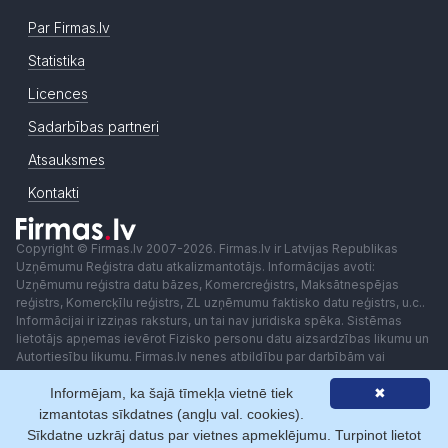
Par Firmas.lv
Statistika
Licences
Sadarbības partneri
Atsauksmes
Kontakti
Copyright © Firmas.lv 2007-2026. Firmas.lv ir Latvijas Republikas
Uzņēmumu Reģistra datu atkalizmantotājs. Informācijas avoti:
Uzņēmumu reģistra datu bāzes, Komercreģistrs, Maksātnespējas
reģistrs, Komercķīlu reģistrs, ZL uzņēmumu faktisko datu reģistrs, u.c..
Informācijai ir izziņas raksturs, un tai nav juridiska spēka. Sistēmas
lietotājs apņemas ievērot Fizisko personu datu aizsardzības likumu un
Autortiesību likumu. Firmas.lv nenes atbildību par darbībām vai
lēmumiem, kas balstīti uz saņemto pakalpojumu. Lietotājam aizliegts
Informējam, ka šajā tīmekļa vietnē tiek
✖
izmantot jebkādas automatizētas sistēmas vai iekārtas (robotus)
piekļuvei sistēmai bez rakstiskas saskaņošanas ar Firmas.lv. Galvenā
izmantotas sīkdatnes (angļu val. cookies).
redaktore: Ingūna Pempere.
Sīkdatne uzkrāj datus par vietnes apmeklējumu. Turpinot lietot
Lietošanas noteikumi
Privātuma politika
Norēķini ar