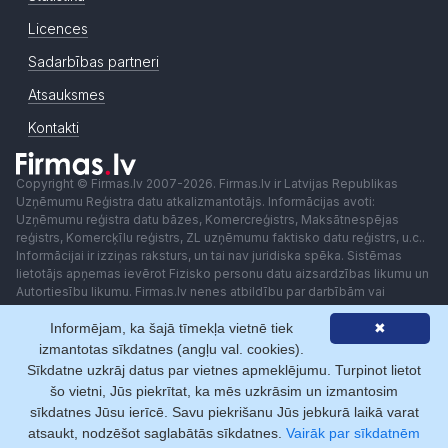
Licences
Sadarbības partneri
Atsauksmes
Kontakti
Copyright © Firmas.lv 2007-2026. Firmas.lv ir Latvijas Republikas
Uzņēmumu Reģistra datu atkalizmantotājs. Informācijas avoti:
Uzņēmumu reģistra datu bāzes, Komercreģistrs, Maksātnespējas
reģistrs, Komercķīlu reģistrs, ZL uzņēmumu faktisko datu reģistrs, u.c..
Informācijai ir izziņas raksturs, un tai nav juridiska spēka. Sistēmas
lietotājs apņemas ievērot Fizisko personu datu aizsardzības likumu un
Autortiesību likumu. Firmas.lv nenes atbildību par darbībām vai
lēmumiem, kas balstīti uz saņemto pakalpojumu. Lietotājam aizliegts
Informējam, ka šajā tīmekļa vietnē tiek
✖
izmantot jebkādas automatizētas sistēmas vai iekārtas (robotus)
piekļuvei sistēmai bez rakstiskas saskaņošanas ar Firmas.lv. Galvenā
izmantotas sīkdatnes (angļu val. cookies).
redaktore: Ingūna Pempere.
Sīkdatne uzkrāj datus par vietnes apmeklējumu. Turpinot lietot
Lietošanas noteikumi
Privātuma politika
Norēķini ar
šo vietni, Jūs piekrītat, ka mēs uzkrāsim un izmantosim
sīkdatnes Jūsu ierīcē. Savu piekrišanu Jūs jebkurā laikā varat
atsaukt, nodzēšot saglabātās sīkdatnes.
Vairāk par sīkdatnēm