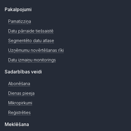
Pakalpojumi
Pamatizziņa
Datu pārraide tiešsaistē
Segmentēto datu atlase
Uzņēmumu novērtēšanas rīki
Datu izmaiņu monitorings
Sadarbības veidi
Abonēšana
Dienas pieeja
Mikropirkumi
Reģistrēties
Meklēšana