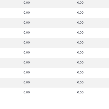
k. parāda summa,
t.sk. parāda summa,
t.sk. parā
0.00
0.00
uz kuru piemērots
attiecībā uz kuru piemērots
pie
skās aizsardzības
nodokļu atbalsta
nodokļu ma
0.00
0.00
process, €
pasākums, €
0.00
0.00
0.00
0.00
0.00
0.00
0.00
0.00
0.00
0.00
0.00
0.00
0.00
0.00
0.00
0.00