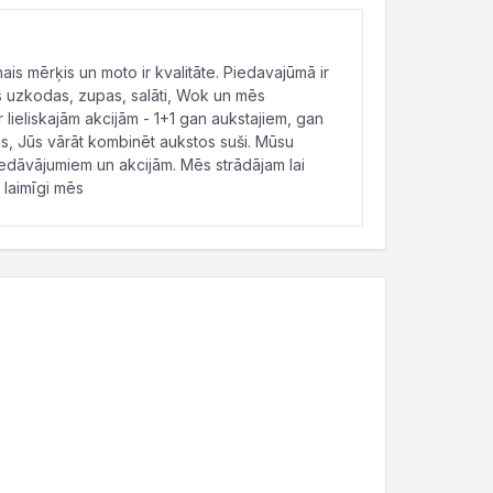
s mērķis un moto ir kvalitāte. Piedavajūmā ir
s uzkodas, zupas, salāti, Wok un mēs
 lieliskajām akcijām - 1+1 gan aukstajiem, gan
s, Jūs vārāt kombinēt aukstos suši. Mūsu
iedāvājumiem un akcijām. Mēs strādājam lai
 laimīgi mēs