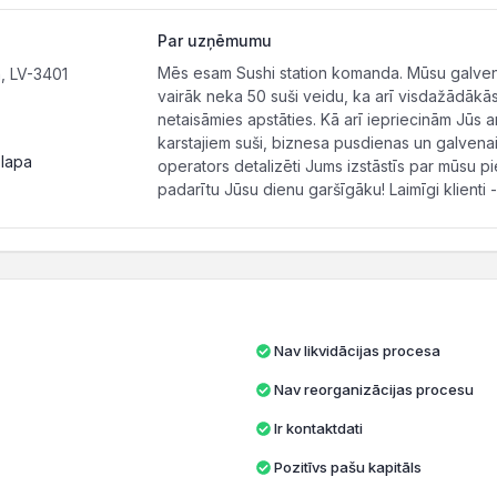
Par uzņēmumu
Mēs esam Sushi station komanda. Mūsu galvenai
, LV-3401
vairāk neka 50 suši veidu, ka arī visdažādākā
netaisāmies apstāties. Kā arī iepriecinām Jūs ar
karstajiem suši, biznesa pusdienas un galvenai
 lapa
operators detalizēti Jums izstāstīs par mūsu p
padarītu Jūsu dienu garšīgāku! Laimīgi klienti -
Nav likvidācijas procesa
Nav reorganizācijas procesu
Ir kontaktdati
Pozitīvs pašu kapitāls