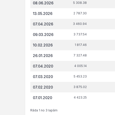
Datums*
VID
t.s
08.06.2026
5 308.38
administrēto
attiecībā 
nodokļu
tiesi
13.05.2026
2 787.30
(nodevu)
parāds, €
07.04.2026
3 460.94
09.03.2026
3 737.54
10.02.2026
1 817.46
26.01.2026
7 327.48
07.04.2020
4 005.14
07.03.2020
5 453.23
07.02.2020
3 875.02
07.01.2020
4 423.25
Rāda 1 no 3 lapām