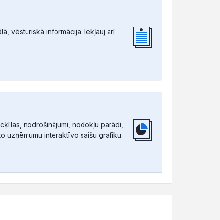
, vēsturiskā informācija. Iekļauj arī
ķīlas, nodrošinājumi, nodokļu parādi,
tīto uzņēmumu interaktīvo saišu grafiku.