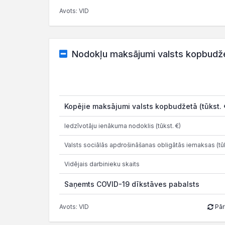
Avots: VID
Nodokļu maksājumi valsts kopbudž
Kopējie maksājumi valsts kopbudžetā (tūkst. 
Iedzīvotāju ienākuma nodoklis (tūkst. €)
Valsts sociālās apdrošināšanas obligātās iemaksas (tūk
Vidējais darbinieku skaits
Saņemts COVID-19 dīkstāves pabalsts
Avots: VID
Pār