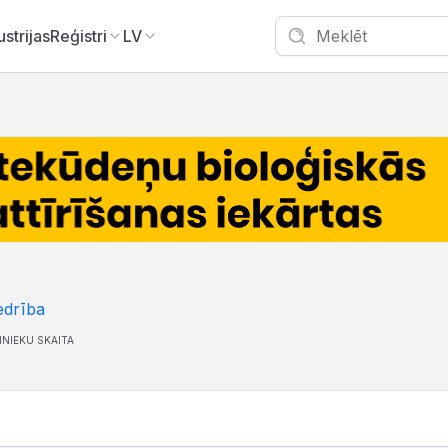
ustrijas
Reģistri
LV
edrība
NIEKU SKAITA