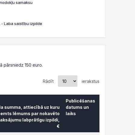
o nodokļu samaksu
- Laba saistību izpilde
 pārsniedz 150 euro.
Rādīt
ierakstus
Publicēšanas
da summa, attiecībā uz kuru
datums un
ņemts lēmums par nokavēto
laiks
ksājumu labprātīgu izpildi,
€