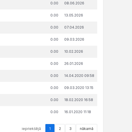
da summa, attiecībā uz kuru
Publicēšanas
0.00
08.06.2026
ņemts lēmums par nokavēto
datums un
ksājumu labprātīgu izpildi,
laiks
0.00
13.05.2026
€
0.00
07.04.2026
0.00
09.03.2026
0.00
10.02.2026
0.00
26.01.2026
0.00
14.04.2020 09:58
0.00
09.03.2020 13:15
0.00
18.02.2020 16:58
0.00
16.01.2020 11:18
iepriekšējā
1
2
3
nākamā