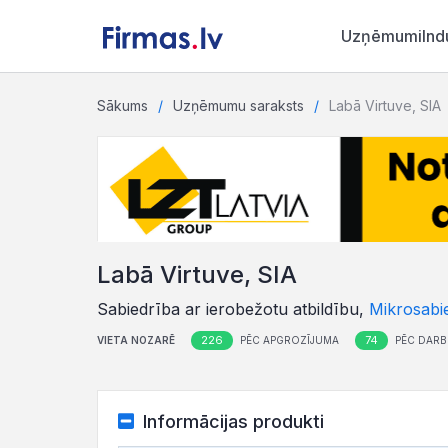
Uzņēmumi
Ind
Sākums
Uzņēmumu saraksts
Labā Virtuve, SIA
Labā Virtuve, SIA
Sabiedrība ar ierobežotu atbildību,
Mikrosabi
226
74
VIETA NOZARĒ
PĒC APGROZĪJUMA
PĒC DARBI
Informācijas produkti