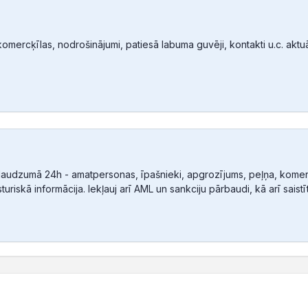
mercķīlas, nodrošinājumi, patiesā labuma guvēji, kontakti u.c. aktuālā
audzumā 24h - amatpersonas, īpašnieki, apgrozījums, peļņa, komerc
sturiskā informācija. Iekļauj arī AML un sankciju pārbaudi, kā arī sais