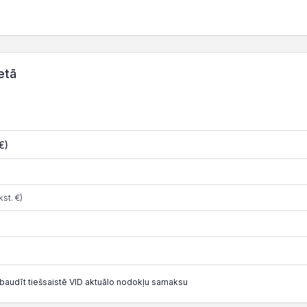
etā
€)
st. €)
baudīt tiešsaistē VID aktuālo nodokļu samaksu