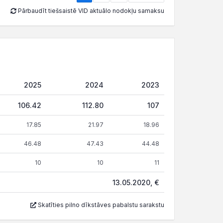
Pārbaudīt tiešsaistē VID aktuālo nodokļu samaksu
2025
2024
2023
106.42
112.80
107
17.85
21.97
18.96
46.48
47.43
44.48
10
10
11
13.05.2020, €
Skatīties pilno dīkstāves pabalstu sarakstu