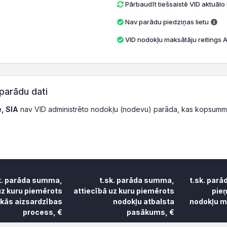
Pārbaudīt tiešsaistē VID aktuāl
Nav parādu piedziņas lietu
VID nodokļu maksātāju reitings A 
parādu dati
, SIA
nav VID administrēto nodokļu (nodevu) parāda, kas kopsummā
k. parāda summa,
t.sk. parāda summa,
t.sk. parā
uz kuru piemērots
attiecībā uz kuru piemērots
pie
skās aizsardzības
nodokļu atbalsta
nodokļu ma
process, €
pasākums, €