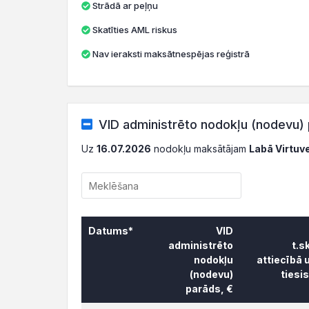
Strādā ar peļņu
Skatīties AML riskus
Nav ieraksti maksātnespējas reģistrā
VID administrēto nodokļu (nodevu) 
Uz
16.07.2026
nodokļu maksātājam
Labā Virtuve
Datums*
VID
administrēto
t.s
nodokļu
attiecībā 
(nodevu)
tiesi
parāds, €